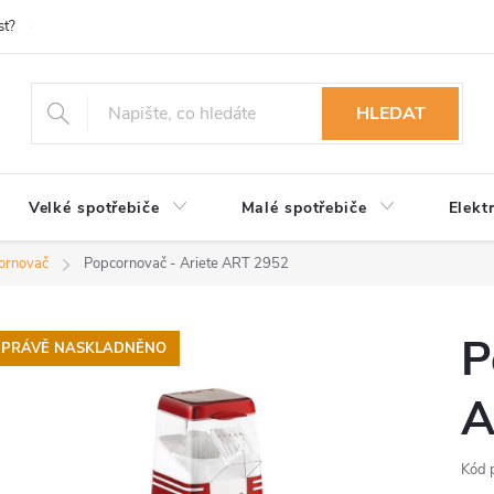
st?
Možnosti platby
Kontakty
Služby
Reklamace
Ob
HLEDAT
Velké spotřebiče
Malé spotřebiče
Elekt
ornovač
Popcornovač - Ariete ART 2952
P
PRÁVĚ NASKLADNĚNO
A
Kód 