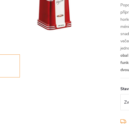
Popc
příp
hork
méně
snadn
veče
jedn
obal
funk
dvou
Stav