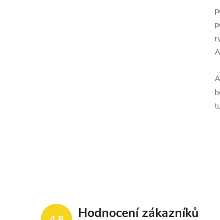
p
p
r
A
A
h
t
Hodnocení zákazníků
4,8