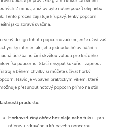
hřevu dokáže připravit 60 gramů kukuřice během
ouhých 2 minut, aniž by bylo nutné použít olej nebo
uk. Tento proces zajišťuje křupavý, lehký popcorn,
deální jako zdravá svačina.
ervený design tohoto popcornovače nejenže oživí váš
uchyňský interiér, ale jeho jednoduché ovládání a
nadná údržba ho činí skvělou volbou pro každého
ilovníka popcornu. Stačí nasypat kukuřici, zapnout
řístroj a během chvilky si můžete užívat horký
opcorn. Navíc je vybaven praktickým víkem, které
možňuje přesunout hotový popcorn přímo na stůl.
lastnosti produktu:
Horkovzdušný ohřev bez oleje nebo tuku
– pro
přípravu zdravého a křupavého popcornu