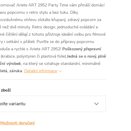
ornovač Ariete ART 2952 Party Time vám přináší domácí
ravu popcornu v retro stylu a bez tuku. Díky
ovzdušnému ohřevu získáte křupavý, zdravý popcorn za
 než dvě minuty. Retro design, jednoduché ovládání a
é čištění dělají z tohoto přístroje ideální volbu pro filmové
ry i setkání s přáteli. Pusťte se do přípravy popcornu
oduše a rychle s Ariete ART 2952!
Poškozený přepravní
(krabice, polystyren či plastová folie).
Jedná se o nový, plně
ční výrobek
, na který se vztahuje standardní, minimálně
letá, záruka
.
Detailní informace
 zboží
Možnosti doručení