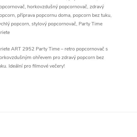
opcornovač, horkovzdušný popcornovač, zdravý
opcorn, příprava popcornu doma, popcorn bez tuku,
ychlý popcorn, stylový popcornovač, Party Time
riete
riete ART 2952 Party Time – retro popcornovač s
orkovzdušným ohřevem pro zdravý popcorn bez
uku. Ideální pro filmové večery!