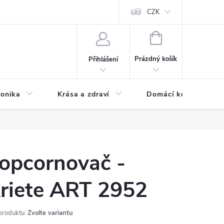
chodní podmínky
Prohlášení o ochraně osobních údajů
CZK
O souborech
NÁKUPNÍ
KOŠÍK
Prázdný košík
Přihlášení
ronika
Krása a zdraví
Domácí komfort
opcornovač -
riete ART 2952
produktu:
Zvolte variantu