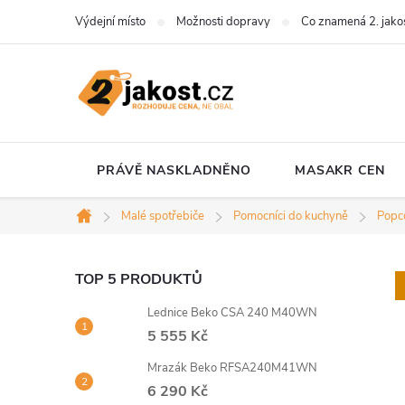
Přejít
Výdejní místo
Možnosti dopravy
Co znamená 2. jako
na
obsah
PRÁVĚ NASKLADNĚNO
MASAKR CEN
Malé spotřebiče
Pomocníci do kuchyně
Popc
Domů
P
TOP 5 PRODUKTŮ
Lednice Beko CSA 240 M40WN
o
5 555 Kč
s
Mrazák Beko RFSA240M41WN
6 290 Kč