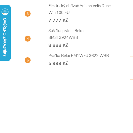
t
Elektrický ohřívač Ariston Velis Dune
Wifi 100 EU
r
7 777 Kč
Sušička prádla Beko
a
BM3T3924WBB
8 888 Kč
n
Pračka Beko BM1WFU 3622 WBB
n
5 999 Kč
í
p
a
n