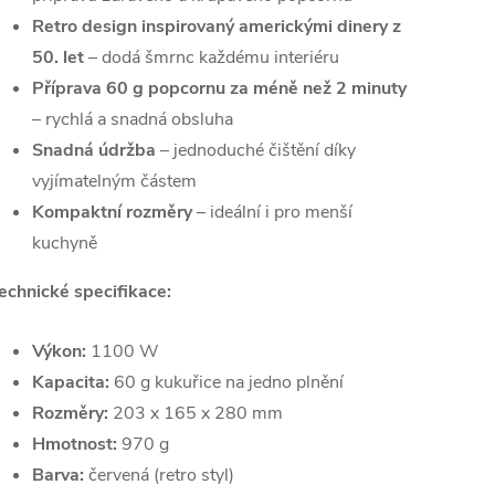
Retro design inspirovaný americkými dinery z
50. let
– dodá šmrnc každému interiéru
Příprava 60 g popcornu za méně než 2 minuty
– rychlá a snadná obsluha
Snadná údržba
– jednoduché čištění díky
vyjímatelným částem
Kompaktní rozměry
– ideální i pro menší
kuchyně
echnické specifikace:
Výkon:
1100 W
Kapacita:
60 g kukuřice na jedno plnění
Rozměry:
203 x 165 x 280 mm
Hmotnost:
970 g
Barva:
červená (retro styl)