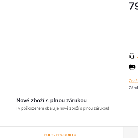
7
Měr
cena
Znač
Záru
Nové zboží s plnou zárukou
I v poškozeném obalu je nové zboží s plnou zárukou!
POPIS PRODUKTU