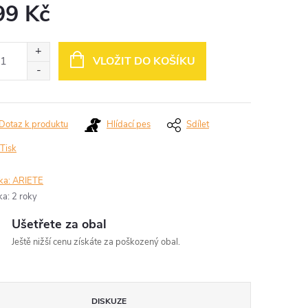
99 Kč
ná
:
VLOŽIT DO KOŠÍKU
Dotaz k produktu
Hlídací pes
Sdílet
Tisk
ka:
ARIETE
ka
:
2 roky
Ušetřete za obal
Ještě nižší cenu získáte za poškozený obal.
DISKUZE