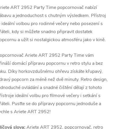
riete ART 2952 Party Time popcornovač nabízí
ábavu a jednoduchost s chutným výsledkem. Přístroj
e ideální volbou pro rodinné večery nebo posezení s
řáteli, kdy si můžete snadno připravit dostatek
opcornu a užít si nostalgickou atmosféru jako v kině.
opcornovač Ariete ART 2952 Party Time vám
řináší domácí přípravu popcornu v retro stylu a bez
uku. Díky horkovzdušnému ohřevu získáte křupavý,
dravý popcorn za méně než dvě minuty. Retro design,
ednoduché ovládání a snadné čištění dělají z tohoto
řístroje ideální volbu pro filmové večery i setkání s
řáteli. Pusťte se do přípravy popcornu jednoduše a
ychle s Ariete ART 2952!
líčová slova:
Ariete ART 2952, popcornovač, retro