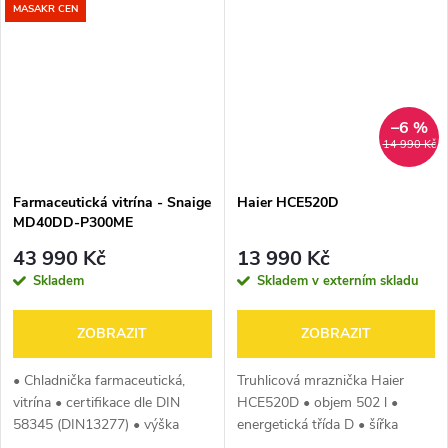
odmrazování, displej, osvětlení
přihrádky v mrazáku, 1 chladicí
MASAKR CEN
a UV filtr,...
okruh,...
–6 %
14 990 Kč
Farmaceutická vitrína - Snaige
Haier HCE520D
MD40DD-P300ME
43 990 Kč
13 990 Kč
Skladem
Skladem v externím skladu
ZOBRAZIT
ZOBRAZIT
• Chladnička farmaceutická,
Truhlicová mraznička Haier
vitrína • certifikace dle DIN
HCE520D • objem 502 l •
58345 (DIN13277) • výška
energetická třída D • šířka
202,5 cm • šířka 60 cm •
154,5 cm • antibakteriální a