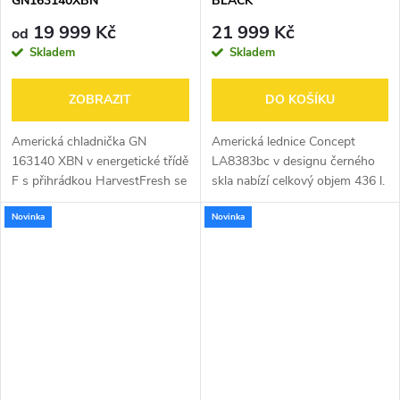
GN163140XBN
BLACK
19 999 Kč
21 999 Kč
od
Skladem
Skladem
ZOBRAZIT
DO KOŠÍKU
Americká chladnička GN
Americká lednice Concept
163140 XBN v energetické třídě
LA8383bc v designu černého
F s přihrádkou HarvestFresh se
skla nabízí celkový objem 436 l.
střídáním světla pro uchování
Vyniká chytrým
Novinka
Novinka
vitamínů a čerstvosti,
technologickým zpracováním a
technologií NeoFrost,
ideálními rozměry. Dokonale ji
postranním LED...
sladíte s...