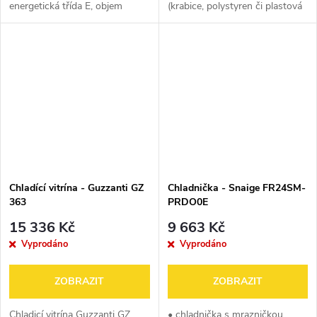
energetická třída E, objem
(krabice, polystyren či plastová
ledničky 262 l, objem mrazáku
folie). Jedná se o nový, plně
140 l, 4 police, 2 přihrádky v
funkční výrobek, na který se
mrazáku, 1 chladicí okruh,
vztahuje standardní,
rozměry 177,5...
minimálně...
Chladící vitrína - Guzzanti GZ
Chladnička - Snaige FR24SM-
363
PRDO0E
15 336 Kč
9 663 Kč
Vyprodáno
Vyprodáno
ZOBRAZIT
ZOBRAZIT
Chladicí vitrína Guzzanti GZ
• chladnička s mrazničkou