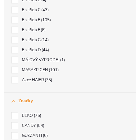
En. třída B
4
En. třída C
43
En. třída E
105
En. třída F
6
En. třída G
14
En. třída D
44
MÁJOVÝ VÝPRODEJ
1
MASAKR CEN
101
Akce HAIER
75
Značky
BEKO
75
CANDY
54
GUZZANTI
6