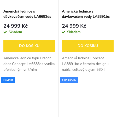
Americká lednice s
Americká lednice s
dávkovačem vody LA6683ds
dávkovačem vody LA8891bc
TITANIA
BLACK
24 999 Kč
24 999 Kč
Skladem
Skladem
DO KOŠÍKU
DO KOŠÍKU
Americká lednice typu French
Americká lednice Concept
door Concept LA6683ss vyniká
LA8891bc v černém designu
přehledným vnitřním
nabízí celkový objem 560 l.
uspořádáním, atraktivním
Disponuje praktickým
Novinka
5 let záruky
designem a moderními
dávkovačem vody a řadou
technickými vychytávkami. Tato
chytrých funkcí. Dokonale ji
dvoudveřová kráska s...
sladíte s ostatními...