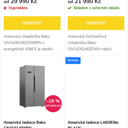
r
29 990 Kč
21 990 Kč
od
od
r
Vyprodáno
Skladem v externím skladu
o
o
ZOBRAZIT
ZOBRAZIT
d
d
Americká chladnička Beko
Americká čtyřdveřová
u
GN1426240ZDXBRN v
chladnička Beko
energetické třídě E je ideální
GN1426240ZDXN nabízí
u
volbou pro ty, kteří hledají
prostorný objem 369 litrů pro
k
Novinka
kombinaci moderních
chladničku a 196 litrů pro
k
technologií a úspory energie.
mrazničku, což je ideální pro
t
Nabízí velkorysý objem...
velké rodiny. Díky energetické...
t
ů
ů
–28 %
27 990 Kč
Americká lednice Beko
Americká lednice LA8383bc