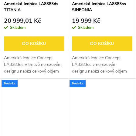
Americká lednice LA8383ds
Americká lednice LA8383ss
TITANIA
SINFONIA
20 999,01 Kč
19 999 Kč
Skladem
Skladem
DO KOŠÍKU
DO KOŠÍKU
Americká lednice Concept
Americká lednice Concept
LA8383ds v tmavě nerezovém
LA8383ss v nerezovém
designu nabízí celkový objem
designu nabízí celkový objem
436 l. Vyniká chytrým
436 l. Vyniká chytrým
Novinka
Novinka
technologickým zpracováním a
technologickým zpracováním a
ideálními rozměry. Dokonale ji
ideálními rozměry. Dokonale ji
sladíte s...
sladíte s ostatními...