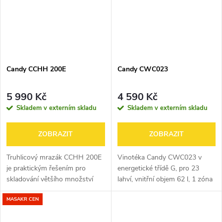
Candy CCHH 200E
Candy CWC023
5 990 Kč
4 590 Kč
Skladem v externím skladu
Skladem v externím skladu
ZOBRAZIT
ZOBRAZIT
Truhlicový mrazák CCHH 200E
Vinotéka Candy CWC023 v
je praktickým řešením pro
energetické třídě G, pro 23
skladování většího množství
lahví, vnitřní objem 62 l, 1 zóna
potravin. S objemem 196 litrů a
chlazení, 3 police, displej,
MASAKR CEN
mrazicím výkonem 9 kg za 24
osvětlení a UV filtr, digitální
hodin si poradí i s
ovládání, nastavitelná teplota...