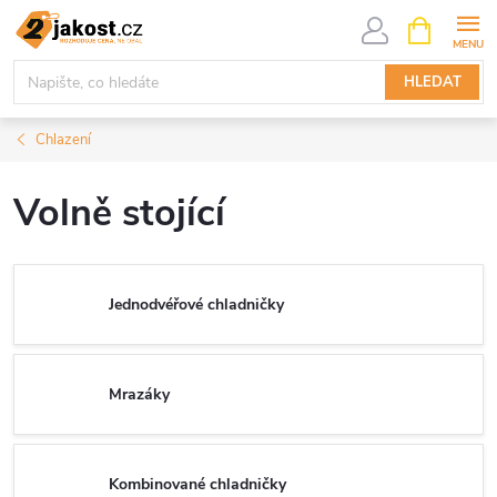
Přejít
NÁKUPNÍ
KOŠÍK
na
obsah
HLEDAT
Chlazení
Volně stojící
Jednodvéřové chladničky
Mrazáky
Kombinované chladničky