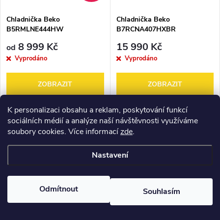
Chladnička Beko
Chladnička Beko
B5RMLNE444HW
B7RCNA407HXBR
8 999 Kč
15 990 Kč
od
Vyprodáno
Vyprodáno
ZOBRAZIT
ZOBRAZIT
Monoklimatická chladnička
Kombinovaná NeoFrost
K personalizaci obsahu a reklam, poskytování funkcí
Beko Beyond B5RMLNE 444
chladnička Beko Beyond
sociálních médií a analýze naší návštěvnosti využíváme
HW o obřím objemu 365 litrů v
B7RCNA 407 HXBR v
soubory cookies. Více informací
zde
.
energetické třídě E s
mimořádně úsporné
PRÁVĚ NASKLADNĚNO
HarvestFresh přihrádkou, LED
energetické třídě B disponuje
Nastavení
osvětlením na stropě,
přihrádkou HarvestFresh, která
MASAKR CEN
variabilním držákem...
prodlouží čerstvost ovoce a...
Odmítnout
Souhlasím
–36 %