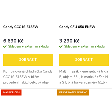
Candy CCG1S 518EW
Candy CFU 050 ENEW
6 690 Kč
3 290 Kč
Skladem v externím skladu
Skladem v externím skladu
ZOBRAZIT
ZOBRAZIT
Kombinovaná chladnička Candy
Malý mrazák - energetická třída
CCG1S 518EW v bílém
E, objem 33 l, klimatická třída N
provedení nabízí celkový objem
a ST, bílá barva, rozměry 51,5 ×
252 l. Chladicí část o objemu
44 × 47,4 cm (V×Š×H)
MASAKR CEN
PRÁVĚ NASKLADNĚNO
188 l je vybavena 3+1
Poškozený přepravní obal
nastavitelnými skleněnými
(krabice, polystyren či...
policemi, zásuvkou...