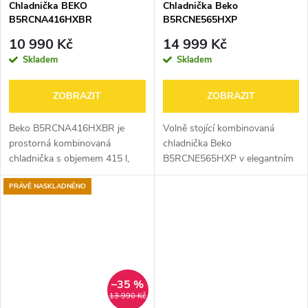
Chladnička BEKO
Chladnička Beko
B5RCNA416HXBR
B5RCNE565HXP
10 990 Kč
14 999 Kč
Skladem
Skladem
ZOBRAZIT
ZOBRAZIT
Beko B5RCNA416HXBR je
Volně stojící kombinovaná
prostorná kombinovaná
chladnička Beko
chladnička s objemem 415 l,
B5RCNE565HXP v elegantním
technologií No Frost a
nerezovém provedení nabízí
PRÁVĚ NASKLADNĚNO
úspornou energetickou třídou
celkový objem 490 l (chladnička
C. Díky systému
~340 l, mrazák ~150 l).
HarvestFresh™ pomáhá déle
Zařazena do energetické...
uchovat...
–35 %
13 990 Kč