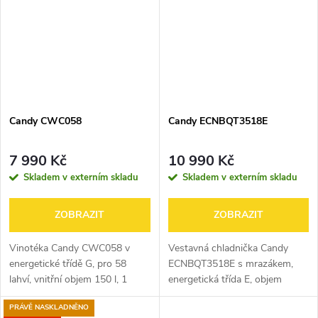
náročnějšími...
Candy CWC058
Candy ECNBQT3518E
7 990 Kč
10 990 Kč
Skladem v externím skladu
Skladem v externím skladu
ZOBRAZIT
ZOBRAZIT
Vinotéka Candy CWC058 v
Vestavná chladnička Candy
energetické třídě G, pro 58
ECNBQT3518E s mrazákem,
lahví, vnitřní objem 150 l, 1
energetická třída E, objem
zóna chlazení, 10 polic, ve
ledničky 178 l, objem mrazáku
PRÁVĚ NASKLADNĚNO
výbavě automatické
73 l, panty vpravo, 3 police, 3