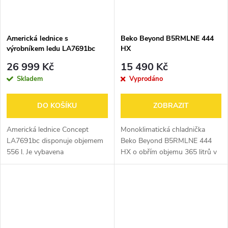
Americká lednice s
Beko Beyond B5RMLNE 444
výrobníkem ledu LA7691bc
HX
BLACK
26 999 Kč
15 490 Kč
Skladem
Vyprodáno
DO KOŠÍKU
ZOBRAZIT
Americká lednice Concept
Monoklimatická chladnička
LA7691bc disponuje objemem
Beko Beyond B5RMLNE 444
556 l. Je vybavena
HX o obřím objemu 365 litrů v
automatickým výrobníkem ledu
energetické třídě E s
a moderními funkcemi pro
HarvestFresh přihrádkou, LED
komfortní obsluhu vč.
osvětlením na stropě,
beznámrazového systému
variabilním držákem...
Total...