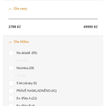
Dle ceny
2788
Kč
49990
Kč
Dle štítku
Na skladě
95
Akce
0
Novinka
28
Tip
0
5 let záruky
5
PRÁVĚ NASKLADNĚNO
41
En. třída A
22