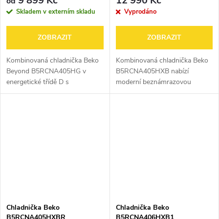
9 899 Kč
12 990 Kč
od
Skladem v externím skladu
Vyprodáno
ZOBRAZIT
ZOBRAZIT
Kombinovaná chladnička Beko
Kombinovaná chladnička Beko
Beyond B5RCNA405HG v
B5RCNA405HXB nabízí
energetické třídě D s
moderní beznámrazovou
HarvestFresh přihrádkou, která
technologii NeoFrost™ s
výrazně prodlouží čerstvost
odděleným chlazením, která
zeleniny, systémem AeroFlow,
udržuje potraviny déle čerstvé
který zaručí...
bez míchání pachů. Díky...
Chladnička Beko
Chladnička Beko
B5RCNA405HXBR
B5RCNA406HXB1