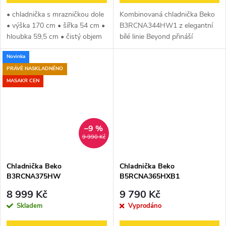
• chladnička s mrazničkou dole
Kombinovaná chladnička Beko
• výška 170 cm • šířka 54 cm •
B3RCNA344HW1 z elegantní
hloubka 59,5 cm • čistý objem
bílé linie Beyond přináší
chladničky 184 litrů • čistý
dokonalou rovnováhu mezi
Novinka
objem mrazničky 84 litrů •
stylovým designem a
energetická třída E •...
pokročilými technologiemi. Díky
PRÁVĚ NASKLADNĚNO
energetické třídě E...
MASAKR CEN
–9 %
9 990 Kč
Chladnička Beko
Chladnička Beko
B3RCNA375HW
B5RCNA365HXB1
8 999 Kč
9 790 Kč
Skladem
Vyprodáno