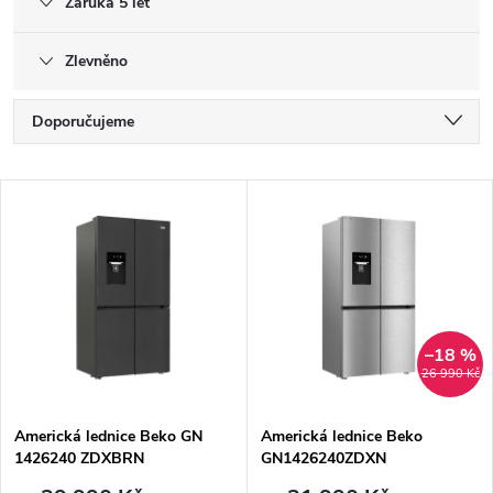
Záruka 5 let
Zlevněno
Ř
Doporučujeme
a
Nejlevnější
V
Nejdražší
z
ý
Nejprodávanější
e
p
Abecedně
n
i
–18 %
26 990 Kč
í
s
p
Americká lednice Beko GN
Americká lednice Beko
1426240 ZDXBRN
GN1426240ZDXN
p