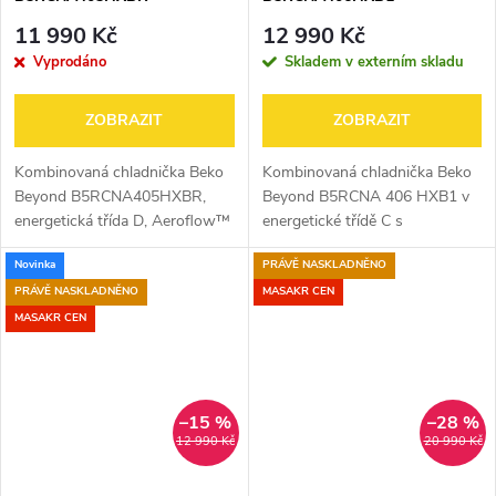
11 990 Kč
12 990 Kč
Vyprodáno
Skladem v externím skladu
ZOBRAZIT
ZOBRAZIT
Kombinovaná chladnička Beko
Kombinovaná chladnička Beko
Beyond B5RCNA405HXBR,
Beyond B5RCNA 406 HXB1 v
energetická třída D, Aeroflow™
energetické třídě C s
šetrně cirkuluje chladný vzduch,
HarvestFresh přihrádkou,
Novinka
PRÁVĚ NASKLADNĚNO
čímž uchová jídlo déle čerstvé.
AeroFlow systémem chlazením,
Speciální světelný režim...
beznámrazovou technologií
PRÁVĚ NASKLADNĚNO
MASAKR CEN
NeoFrost a ProSmart...
MASAKR CEN
–15 %
–28 %
12 990 Kč
20 990 Kč