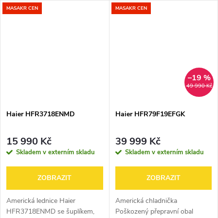
MASAKR CEN
MASAKR CEN
hloubka 60 cm • hrubý objem
protiplísňové těsnění • okolní
385 litrů • čistý objem 270
teplota může dosahovat až –15
litrů...
°C •...
–19 %
49 990 Kč
Haier HFR3718ENMD
Haier HFR79F19EFGK
15 990 Kč
39 999 Kč
Skladem v externím skladu
Skladem v externím skladu
ZOBRAZIT
ZOBRAZIT
Americká lednice Haier
Americká chladnička
HFR3718ENMD se šuplíkem,
Poškozený přepravní obal