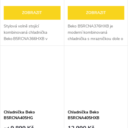
ZOBRAZIT
ZOBRAZIT
Stylová volně stojící
Beko B5RCNA376HXB je
kombinovaná chladnička
moderní kombinovaná
Beko B5RCNA366HXB v
chladnička s mrazničkou dole o
elegantním provedení „brushed
celkovém objemu 370 l. Nabízí
silver“ (59,5 cm šířky, výška
úspornou energetickou třídu C,
186,5 cm) nabízí celkový objem
beznámrazovou technologii
316 l (210 l...
NeoFrost™ s...
Chladnička Beko
Chladnička Beko
B5RCNA405HG
B5RCNA405HXB