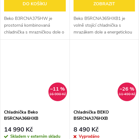
DO KOŠÍKU
ZOBRAZIT
Beko B3RCNA375HW je
Beko B5RCNA365HXB1 je
prostorná kombinovaná
volně stojící chladnička s
chladnička s mrazničkou dole o
mrazákem dole a energetickou
celkovém objemu 370 l. Nabízí
třídou D. Díky technologii
beznámrazovou technologii
HarvestFresh™ uchovává
NeoFrost™ s AeroFlow™,
ovoce a zeleninu čerstvé delší
zásuvku HarvestFresh™ pro...
dobu, zatímco...
–11 %
–26 %
16 990 Kč
11 490 Kč
Chladnička Beko
Chladnička BEKO
B5RCNA366HXB
B5RCNA376HXB
14 990 Kč
8 490 Kč
Skladem v externím skladu
Vyprodáno