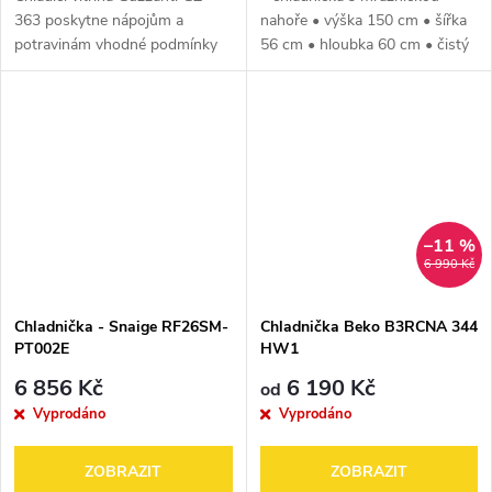
363 poskytne nápojům a
nahoře • výška 150 cm • šířka
potravinám vhodné podmínky
56 cm • hloubka 60 cm • čistý
pro skladování a zároveň jim
objem chladničky 162 litrů •
zajistí vkusnou prezentaci. Se
čistý objem mrazničky 47 litrů •
svým velkým objemem 350 l se
energetická třída E •...
skvěle...
–11 %
6 990 Kč
Chladnička - Snaige RF26SM-
Chladnička Beko B3RCNA 344
PT002E
HW1
6 856 Kč
6 190 Kč
od
Vyprodáno
Vyprodáno
ZOBRAZIT
ZOBRAZIT