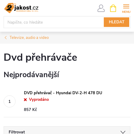
Přejít
NÁKUPNÍ
KOŠÍK
na
obsah
HLEDAT
Televize, audio a video
Dvd přehrávače
Nejprodávanější
DVD přehrávač - Hyundai DV-2-H 478 DU
Vyprodáno
857 Kč
Filtrovat