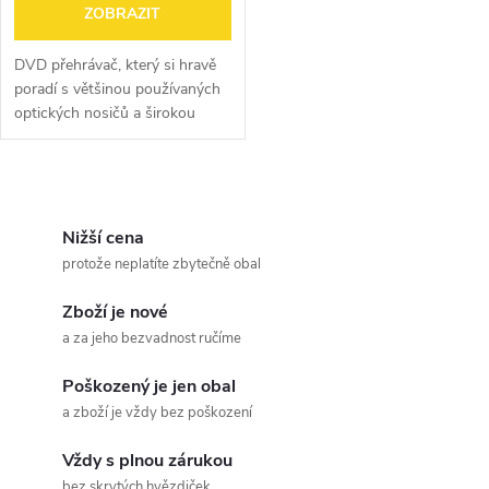
o
ZOBRAZIT
d
d
DVD přehrávač, který si hravě
u
poradí s většinou používaných
optických nosičů a širokou
u
paletou formátů. Poradí si nejen
k
s originálními filmy, ale i dalšími
k
multimédii, rozumí si...
O
t
t
v
Nižší cena
ů
protože neplatíte zbytečně obal
ů
l
Zboží je nové
á
a za jeho bezvadnost ručíme
d
Poškozený je jen obal
a
a zboží je vždy bez poškození
c
Vždy s plnou zárukou
bez skrytých hvězdiček