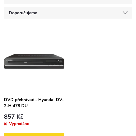
Ř
Doporučujeme
a
Nejlevnější
V
Nejdražší
z
ý
Nejprodávanější
e
p
Abecedně
n
i
í
s
p
DVD přehrávač - Hyundai DV-
2-H 478 DU
p
r
857 Kč
r
Vyprodáno
o