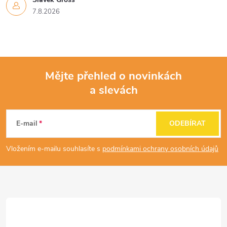
u
7.8.2026
Mějte přehled o novinkách
a slevách
Z
á
E-mail
ODEBÍRAT
p
Vložením e-mailu souhlasíte s
podmínkami ochrany osobních údajů
a
t
í