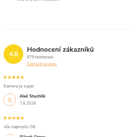
í
p
r
v
Hodnocení zákazníků
k
4,8
679 hodnocení
y
Zobrazit recenze
v
Kamera je super
ý
Aleš Stuchlík
p
7.8.2026
i
s
vše naprosto OK
Slávek Gross