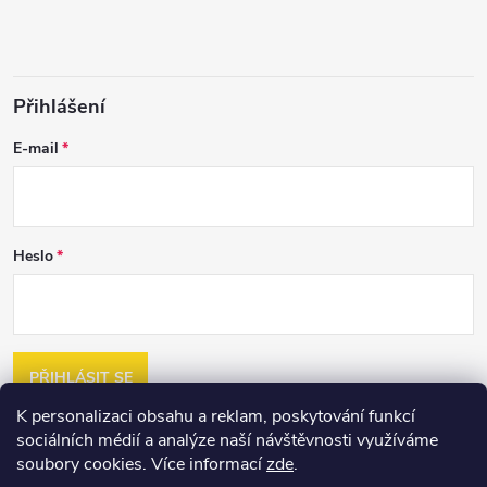
Přihlášení
E-mail
Heslo
PŘIHLÁSIT SE
K personalizaci obsahu a reklam, poskytování funkcí
Nová registrace
sociálních médií a analýze naší návštěvnosti využíváme
Zapomenuté heslo
soubory cookies. Více informací
zde
.