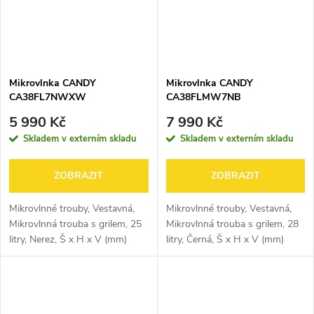
Mikrovlnka CANDY
Mikrovlnka CANDY
CA38FL7NWXW
CA38FLMW7NB
5 990 Kč
7 990 Kč
Skladem v externím skladu
Skladem v externím skladu
ZOBRAZIT
ZOBRAZIT
Mikrovlnné trouby, Vestavná,
Mikrovlnné trouby, Vestavná,
Mikrovlnná trouba s grilem, 25
Mikrovlnná trouba s grilem, 28
litry, Nerez, Š x H x V (mm)
litry, Černá, Š x H x V (mm)
595x367,5x385
595x401x388