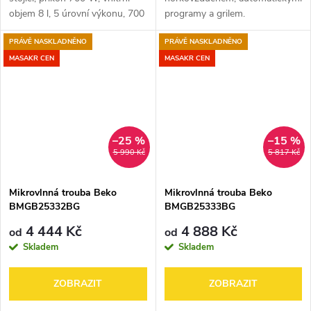
objem 8 l, 5 úrovní výkonu, 700
programy a grilem.
W výkon mikrovlnného ohřevu,
PRÁVĚ NASKLADNĚNO
PRÁVĚ NASKLADNĚNO
s 25,4 cm otočným talířem,
rozmrazování a časovač, v
MASAKR CEN
MASAKR CEN
balení...
–25 %
–15 %
5 990 Kč
5 817 Kč
Mikrovlnná trouba Beko
Mikrovlnná trouba Beko
BMGB25332BG
BMGB25333BG
4 444 Kč
4 888 Kč
od
od
Skladem
Skladem
ZOBRAZIT
ZOBRAZIT