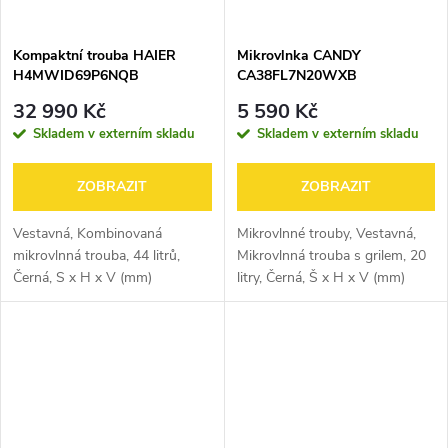
Kompaktní trouba HAIER
Mikrovlnka CANDY
H4MWID69P6NQB
CA38FL7N20WXB
32 990 Kč
5 590 Kč
Skladem v externím skladu
Skladem v externím skladu
ZOBRAZIT
ZOBRAZIT
Vestavná, Kombinovaná
Mikrovlnné trouby, Vestavná,
mikrovlnná trouba, 44 litrů,
Mikrovlnná trouba s grilem, 20
Černá, S x H x V (mm)
litry, Černá, Š x H x V (mm)
595x565x455
595x337x385