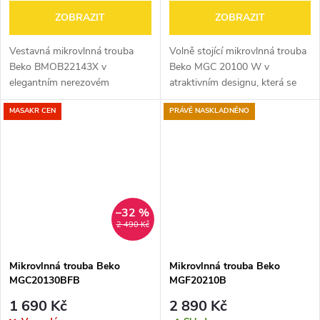
ZOBRAZIT
ZOBRAZIT
Vestavná mikrovlnná trouba
Volně stojící mikrovlnná trouba
Beko BMOB22143X v
Beko MGC 20100 W v
elegantním nerezovém
atraktivním designu, která se
provedení nabízí objem 22 litrů,
dokonale hodí do každé
MASAKR CEN
PRÁVĚ NASKLADNĚNO
výkon 750 W a 4 úrovně
kuchyně. Vnitřní objem trouby
ohřevu. Díky funkcím rychlého
20 litrů. Vnitřní osvětlení. Výkon
startu, rozmrazování,...
700...
–32 %
2 490 Kč
Mikrovlnná trouba Beko
Mikrovlnná trouba Beko
MGC20130BFB
MGF20210B
1 690 Kč
2 890 Kč