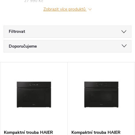
27 990 Kč
Zobrazit více produktů
Filtrovat
Ř
Doporučujeme
a
Nejlevnější
V
Nejdražší
z
ý
Nejprodávanější
e
p
Abecedně
n
i
í
s
Kompaktní trouba HAIER
Kompaktní trouba HAIER