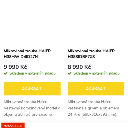
Mikrovlnná trouba HAIER
Mikrovlnná trouba HAIER
H38MWID4ID27N
H38SIDBF7XS
9 990 Kč
8 990 Kč
Skladem v externím skladu
Skladem v externím skladu
ZOBRAZIT
ZOBRAZIT
Mikrovlnná trouba Haier.
Mikrovlnná trouba Haier
Vestavný kombinovaný model o
vestavná s grilem a objemem
objemu 28 litrů pro snadné
24 litrů (595x316x393 mm).
vaření. 595x401x388 mm,
Stylový černý design a vysoký
MASAKR CEN
barva černá
výkon pro rychlé výsledky