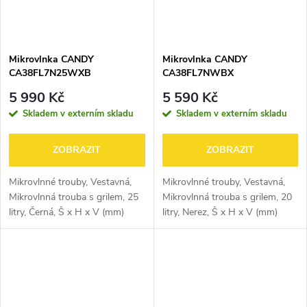
Mikrovlnka CANDY
Mikrovlnka CANDY
CA38FL7N25WXB
CA38FL7NWBX
5 990 Kč
5 590 Kč
Skladem v externím skladu
Skladem v externím skladu
ZOBRAZIT
ZOBRAZIT
Mikrovlnné trouby, Vestavná,
Mikrovlnné trouby, Vestavná,
Mikrovlnná trouba s grilem, 25
Mikrovlnná trouba s grilem, 20
litry, Černá, Š x H x V (mm)
litry, Nerez, Š x H x V (mm)
595x367,5x385
595x314x390