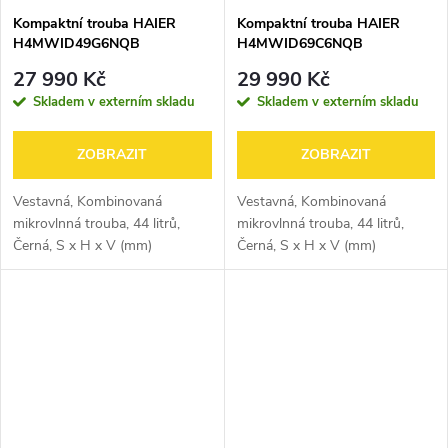
Kompaktní trouba HAIER
Kompaktní trouba HAIER
H4MWID49G6NQB
H4MWID69C6NQB
27 990 Kč
29 990 Kč
Skladem v externím skladu
Skladem v externím skladu
ZOBRAZIT
ZOBRAZIT
Vestavná, Kombinovaná
Vestavná, Kombinovaná
mikrovlnná trouba, 44 litrů,
mikrovlnná trouba, 44 litrů,
Černá, S x H x V (mm)
Černá, S x H x V (mm)
595x565x455
595x565x455