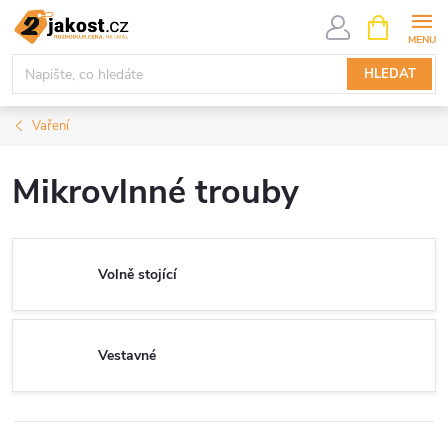
Přejít
NÁKUPNÍ
KOŠÍK
na
obsah
HLEDAT
Vaření
Mikrovlnné trouby
Volně stojící
Vestavné