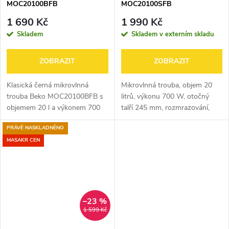
MOC20100BFB
MOC20100SFB
1 690 Kč
1 990 Kč
Skladem
Skladem v externím skladu
ZOBRAZIT
ZOBRAZIT
Klasická černá mikrovlnná
Mikrovlnná trouba, objem 20
trouba Beko MOC20100BFB s
litrů, výkonu 700 W, otočný
objemem 20 l a výkonem 700
talří 245 mm, rozmrazování,
W nabízí 5 úrovní výkonu,
mechanický časovač do 30 min
PRÁVĚ NASKLADNĚNO
snadné mechanické ovládání a
funkci rozmrazování i ohřevu –
MASAKR CEN
ideální pro...
–23 %
1 599 Kč