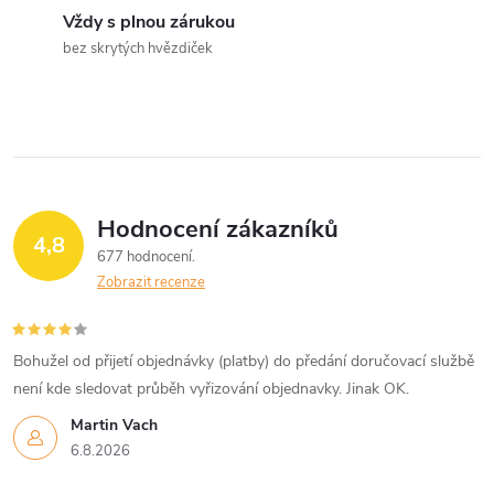
r
í
Vždy s plnou zárukou
v
bez skrytých hvězdiček
k
y
v
ý
Hodnocení zákazníků
4,8
677 hodnocení
p
Zobrazit recenze
i
s
Bohužel od přijetí objednávky (platby) do předání doručovací službě
není kde sledovat průběh vyřizování objednavky. Jinak OK.
u
Martin Vach
6.8.2026