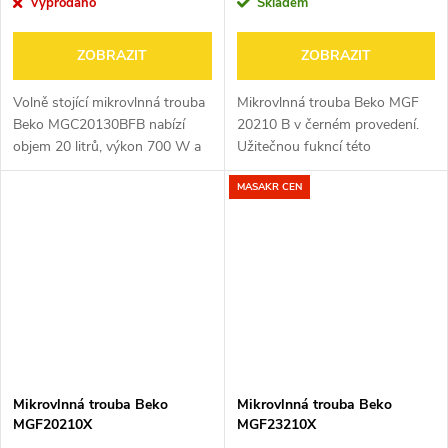
Vyprodáno
Skladem
ZOBRAZIT
ZOBRAZIT
Volně stojící mikrovlnná trouba
Mikrovlnná trouba Beko MGF
Beko MGC20130BFB nabízí
20210 B v černém provedení.
objem 20 litrů, výkon 700 W a
Užitečnou fukncí této
funkci grilu pro rychlou
mikrovlnné trouby je gril.
MASAKR CEN
přípravu i ohřev pokrmů. Díky
Nechybí časovač s displejem. Je
10 úrovním výkonu,
možnost nastavení 5 stupňů
digitálnímu...
výkonu vaření...
Mikrovlnná trouba Beko
Mikrovlnná trouba Beko
MGF20210X
MGF23210X