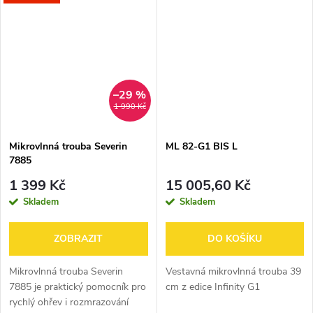
ohřevu.
–29 %
1 990 Kč
Mikrovlnná trouba Severin
ML 82-G1 BIS L
7885
1 399 Kč
15 005,60 Kč
Skladem
Skladem
ZOBRAZIT
DO KOŠÍKU
Mikrovlnná trouba Severin
Vestavná mikrovlnná trouba 39
7885 je praktický pomocník pro
cm z edice Infinity G1
rychlý ohřev i rozmrazování