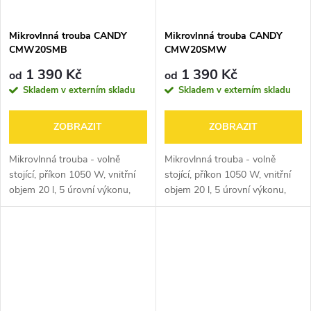
Mikrovlnná trouba CANDY
Mikrovlnná trouba CANDY
CMW20SMB
CMW20SMW
1 390 Kč
1 390 Kč
od
od
Skladem v externím skladu
Skladem v externím skladu
ZOBRAZIT
ZOBRAZIT
Mikrovlnná trouba - volně
Mikrovlnná trouba - volně
stojící, příkon 1050 W, vnitřní
stojící, příkon 1050 W, vnitřní
objem 20 l, 5 úrovní výkonu,
objem 20 l, 5 úrovní výkonu,
700W výkon mikrovlnného
700W výkon mikrovlnného
ohřevu, s 25,5cm otočným
ohřevu, s 25,5cm otočným
talířem, rozmrazování, časovač,
talířem, rozmrazování, časovač,
otevírání...
otevírání...