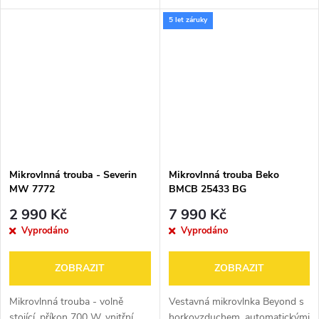
595x315x390
595x315x390
5 let záruky
Mikrovlnná trouba - Severin
Mikrovlnná trouba Beko
MW 7772
BMCB 25433 BG
2 990 Kč
7 990 Kč
Vyprodáno
Vyprodáno
ZOBRAZIT
ZOBRAZIT
Mikrovlnná trouba - volně
Vestavná mikrovlnka Beyond s
stojící, příkon 700 W, vnitřní
horkovzduchem, automatickými