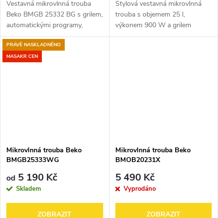
Vestavná mikrovlnná trouba
Stylová vestavná mikrovlnná
Beko BMGB 25332 BG s grilem,
trouba s objemem 25 l,
automatickými programy,
výkonem 900 W a grilem
vařením ve více krocích a
1000 W. Nabízí 8
PRÁVĚ NASKLADNĚNO
elektronickým ovládáním.
automatických programů,
funkci rozmrazování podle váhy
MASAKR CEN
nebo času, dotykové ovládání,...
Mikrovlnná trouba Beko
Mikrovlnná trouba Beko
BMGB25333WG
BMOB20231X
5 190 Kč
5 490 Kč
od
Skladem
Vyprodáno
ZOBRAZIT
ZOBRAZIT