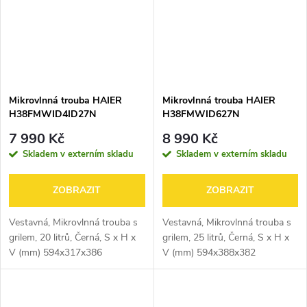
Mikrovlnná trouba HAIER
Mikrovlnná trouba HAIER
H38FMWID4ID27N
H38FMWID627N
7 990 Kč
8 990 Kč
Skladem v externím skladu
Skladem v externím skladu
ZOBRAZIT
ZOBRAZIT
Vestavná, Mikrovlnná trouba s
Vestavná, Mikrovlnná trouba s
grilem, 20 litrů, Černá, S x H x
grilem, 25 litrů, Černá, S x H x
V (mm) 594x317x386
V (mm) 594x388x382