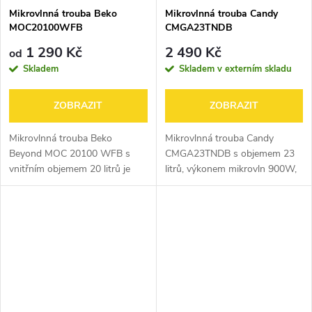
Mikrovlnná trouba Beko
Mikrovlnná trouba Candy
MOC20100WFB
CMGA23TNDB
1 290 Kč
2 490 Kč
od
Skladem
Skladem v externím skladu
ZOBRAZIT
ZOBRAZIT
Mikrovlnná trouba Beko
Mikrovlnná trouba Candy
Beyond MOC 20100 WFB s
CMGA23TNDB s objemem 23
vnitřním objemem 20 litrů je
litrů, výkonem mikrovln 900W,
dostatečně prostorná pro
grilem o výkonu 1000W, 20
přípravu vašich oblíbených jídel.
automatickými programy a
Díky otočnému talíři o průměru
čistícím programem AutoClean.
24,5 cm je...
Poškozený...