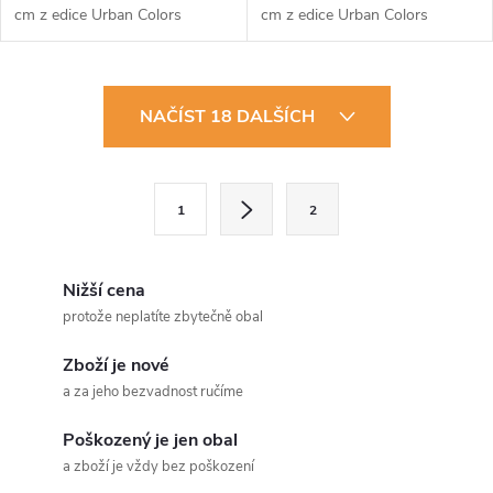
cm z edice Urban Colors
cm z edice Urban Colors
O
NAČÍST 18 DALŠÍCH
v
l
S
1
2
t
á
r
d
á
Nižší cena
a
n
protože neplatíte zbytečně obal
k
c
Zboží je nové
o
a za jeho bezvadnost ručíme
í
v
á
Poškozený je jen obal
p
a zboží je vždy bez poškození
n