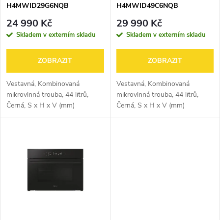
p
H4MWID29G6NQB
H4MWID49C6NQB
p
r
24 990 Kč
29 990 Kč
r
Skladem v externím skladu
Skladem v externím skladu
o
o
ZOBRAZIT
ZOBRAZIT
d
d
Vestavná, Kombinovaná
Vestavná, Kombinovaná
u
mikrovlnná trouba, 44 litrů,
mikrovlnná trouba, 44 litrů,
Černá, S x H x V (mm)
Černá, S x H x V (mm)
u
595x565x455
595x565x455
k
k
t
t
ů
ů