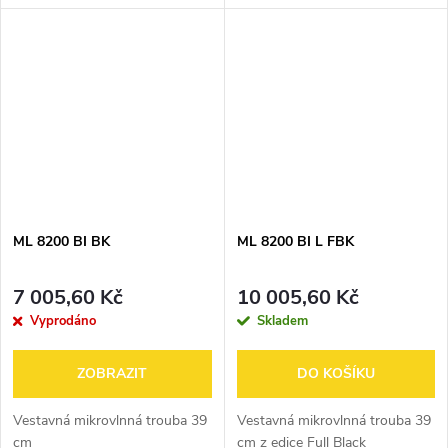
jídel. Nabízí jednoduché
ovládání, kompaktní rozměry a
spolehlivý výkon, díky kterému...
ML 8200 BI BK
ML 8200 BI L FBK
7 005,60 Kč
10 005,60 Kč
Vyprodáno
Skladem
ZOBRAZIT
DO KOŠÍKU
Vestavná mikrovlnná trouba 39
Vestavná mikrovlnná trouba 39
cm
cm z edice Full Black