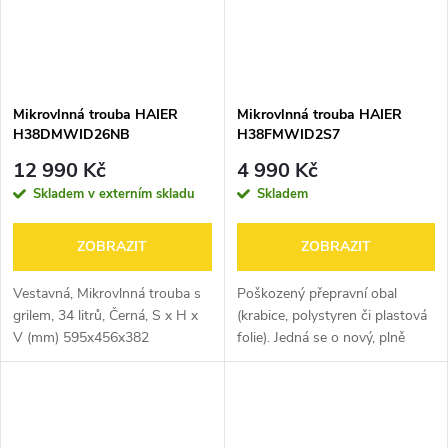
Mikrovlnná trouba HAIER
Mikrovlnná trouba HAIER
H38DMWID26NB
H38FMWID2S7
12 990 Kč
4 990 Kč
Skladem v externím skladu
Skladem
ZOBRAZIT
ZOBRAZIT
Vestavná, Mikrovlnná trouba s
Poškozený přepravní obal
grilem, 34 litrů, Černá, S x H x
(krabice, polystyren či plastová
V (mm) 595x456x382
folie). Jedná se o nový, plně
funkční výrobek, na který se
vztahuje standardní, minimálně
dvouletá, záruka.