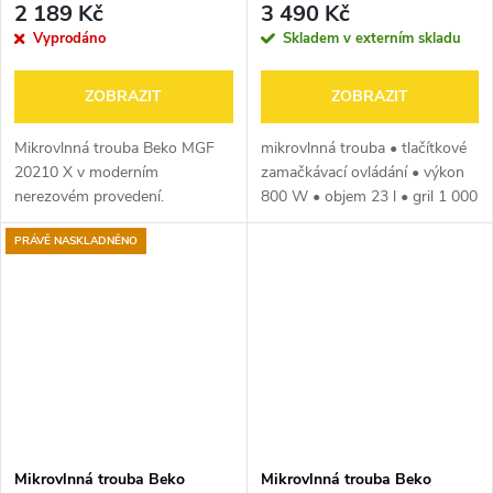
2 189 Kč
3 490 Kč
Vyprodáno
Skladem v externím skladu
ZOBRAZIT
ZOBRAZIT
Mikrovlnná trouba Beko MGF
mikrovlnná trouba • tlačítkové
20210 X v moderním
zamačkávací ovládání • výkon
nerezovém provedení.
800 W • objem 23 l • gril 1 000
Užitečnou fukncí této
W • průměr otočného talíře
PRÁVĚ NASKLADNĚNO
mikrovlnné trouby je gril.
25,5 cm • 5 stupňů výkonu • 3
Nechybí časovač s displejem. Je
programy • displej •...
možnost nastavení 5 stupňů...
Mikrovlnná trouba Beko
Mikrovlnná trouba Beko