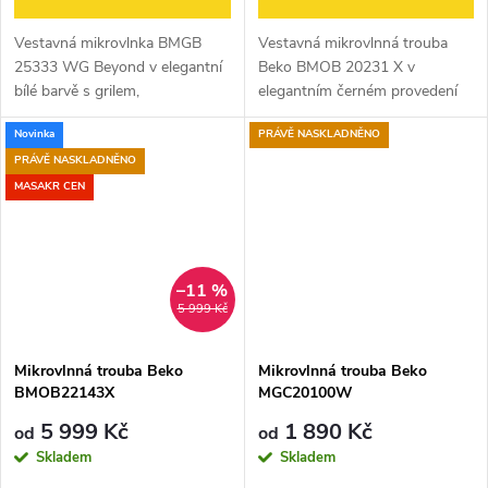
Vestavná mikrovlnka BMGB
Vestavná mikrovlnná trouba
25333 WG Beyond v elegantní
Beko BMOB 20231 X v
bílé barvě s grilem,
elegantním černém provedení
automatickými programy,
přináší jednoduché a efektivní
Novinka
PRÁVĚ NASKLADNĚNO
vařením ve více krocích, 5
řešení pro každodenní vaření a
úrovněmi výkonu a 8
ohřev. S výkonem až 800 W a
PRÁVĚ NASKLADNĚNO
automatickými programy,
pěti...
MASAKR CEN
–11 %
5 999 Kč
Mikrovlnná trouba Beko
Mikrovlnná trouba Beko
BMOB22143X
MGC20100W
5 999 Kč
1 890 Kč
od
od
Skladem
Skladem