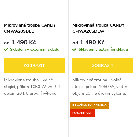
Mikrovlnná trouba CANDY
Mikrovlnná trouba CANDY
CMWA20SDLB
CMWA20SDLW
1 490 Kč
1 490 Kč
od
od
Skladem v externím skladu
Skladem v externím skladu
ZOBRAZIT
ZOBRAZIT
Mikrovlnná trouba - volně
Mikrovlnná trouba - volně
stojící, příkon 1050 W, vnitřní
stojící, příkon 1050 W, vnitřní
objem 20 l, 5 úrovní výkonu,
objem 20 l, 5 úrovní výkonu,
700W výkon mikrovlnného
700W výkon mikrovlnného
PRÁVĚ NASKLADNĚNO
ohřevu, s 25,5cm otočným
ohřevu, s 25,5cm otočným
talířem, rozmrazování,
talířem, rozmrazování,
MASAKR CEN
automatické...
automatické...