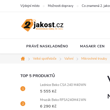
Přejít
Výdejní místo
Možnosti dopravy
Co znamená 2. jako
na
obsah
PRÁVĚ NASKLADNĚNO
MASAKR CEN
Velké spotřebiče
Vaření
Mikrovlnné trouby
Domů
P
TOP 5 PRODUKTŮ
Lednice Beko CSA 240 M40WN
o
5 555 Kč
s
Mrazák Beko RFSA240M41WN
6 290 Kč