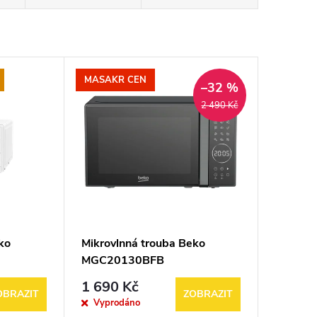
MASAKR CEN
–32 %
2 490 Kč
ko
Mikrovlnná trouba Beko
MGC20130BFB
1 690 Kč
OBRAZIT
ZOBRAZIT
Vyprodáno