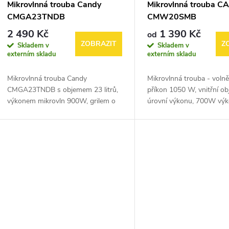
Mikrovlnná trouba Candy
Mikrovlnná trouba C
CMGA23TNDB
CMW20SMB
2 490 Kč
1 390 Kč
od
ZOBRAZIT
Z
Skladem v
Skladem v
externím skladu
externím skladu
Mikrovlnná trouba Candy
Mikrovlnná trouba - volně 
CMGA23TNDB s objemem 23 litrů,
příkon 1050 W, vnitřní ob
výkonem mikrovln 900W, grilem o
úrovní výkonu, 700W vý
výkonu 1000W, 20 automatickými
mikrovlnného ohřevu, s 
programy a čistícím programem
otočným talířem, rozmraz
AutoClean. Poškozený...
časovač, otevírání...