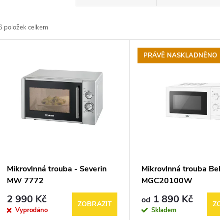
a
6
položek celkem
z
V
PRÁVĚ NASKLADNĚNO
e
ý
n
p
p
s
r
p
Mikrovlnná trouba - Severin
Mikrovlnná trouba Be
o
MW 7772
MGC20100W
r
2 990 Kč
1 890 Kč
od
d
ZOBRAZIT
Z
Vyprodáno
Skladem