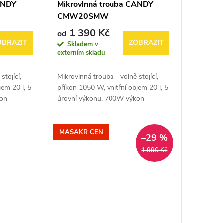
ANDY
Mikrovlnná trouba CANDY
CMW20SMW
1 390 Kč
od
OBRAZIT
ZOBRAZIT
Skladem v
externím skladu
stojící,
Mikrovlnná trouba - volně stojící,
jem 20 l, 5
příkon 1050 W, vnitřní objem 20 l, 5
kon
úrovní výkonu, 700W výkon
25,5cm
mikrovlnného ohřevu, s 25,5cm
ování,
otočným talířem, rozmrazování,
časovač, otevírání...
MASAKR CEN
–29 %
1 990 Kč