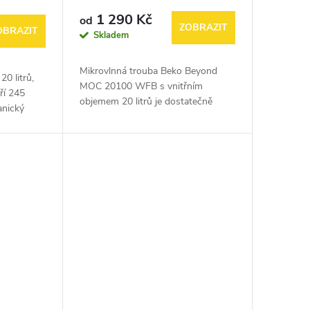
1 290 Kč
od
ZOBRAZIT
OBRAZIT
Skladem
Mikrovlnná trouba Beko Beyond
20 litrů,
MOC 20100 WFB s vnitřním
ří 245
objemem 20 litrů je dostatečně
anický
prostorná pro přípravu vašich
oblíbených jídel. Díky otočnému
talíři o průměru 24,5 cm je...