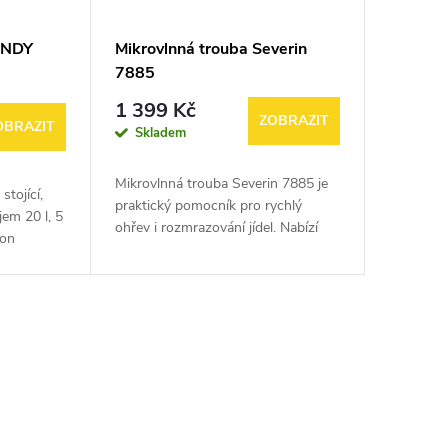
ANDY
Mikrovlnná trouba Severin
7885
1 399 Kč
ZOBRAZIT
OBRAZIT
Skladem
Mikrovlnná trouba Severin 7885 je
stojící,
praktický pomocník pro rychlý
jem 20 l, 5
ohřev i rozmrazování jídel. Nabízí
kon
jednoduché ovládání, kompaktní
25,5cm
rozměry a spolehlivý výkon, díky
ování,
kterému...