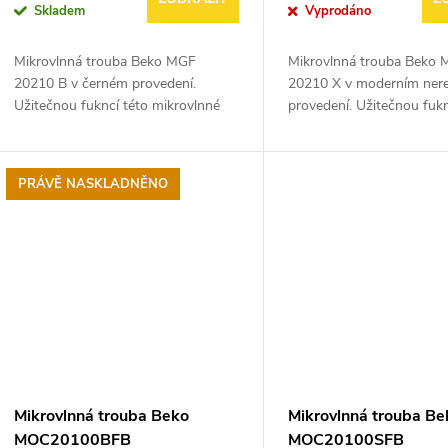
Skladem
Vyprodáno
Mikrovlnná trouba Beko MGF
Mikrovlnná trouba Beko
20210 B v černém provedení.
20210 X v moderním ner
Užitečnou fukncí této mikrovlnné
provedení. Užitečnou fukn
trouby je gril. Nechybí časovač s
mikrovlnné trouby je gril.
displejem. Je možnost nastavení 5
časovač s displejem. Je 
stupňů výkonu vaření...
nastavení 5 stupňů...
PRÁVĚ NASKLADNĚNO
Mikrovlnná trouba Beko
Mikrovlnná trouba Be
MOC20100BFB
MOC20100SFB