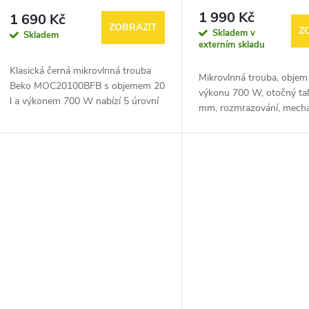
1 990 Kč
1 690 Kč
ZOBRAZIT
Z
Skladem v
Skladem
externím skladu
Klasická černá mikrovlnná trouba
Mikrovlnná trouba, objem 
Beko MOC20100BFB s objemem 20
výkonu 700 W, otočný tal
l a výkonem 700 W nabízí 5 úrovní
mm, rozmrazování, mech
výkonu, snadné mechanické
časovač do 30 min
ovládání a funkci rozmrazování i
ohřevu – ideální pro...