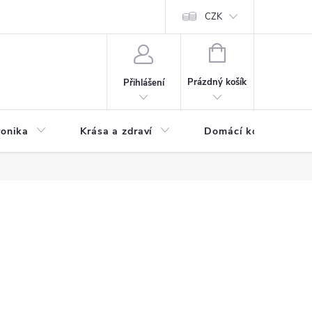
chodní podmínky
Prohlášení o ochraně osobních údajů
CZK
O souborech
NÁKUPNÍ
KOŠÍK
Prázdný košík
Přihlášení
ronika
Krása a zdraví
Domácí komfort