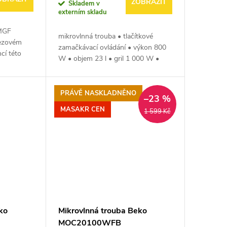
ZOBRAZIT
Skladem v
externím skladu
 MGF
mikrovlnná trouba • tlačítkové
ezovém
zamačkávací ovládání • výkon 800
cí této
W • objem 23 l • gril 1 000 W •
 Nechybí
průměr otočného talíře 25,5 cm • 5
možnost
stupňů výkonu • 3 programy •
displej •...
PRÁVĚ NASKLADNĚNO
–23 %
MASAKR CEN
1 599 Kč
ko
Mikrovlnná trouba Beko
MOC20100WFB