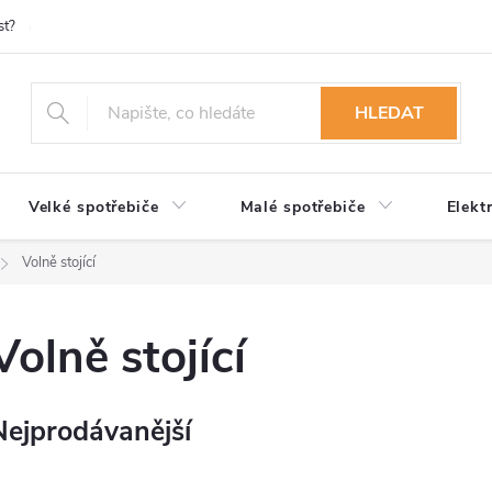
st?
Možnosti platby
Kontakty
Služby
Reklamace
Ob
HLEDAT
Velké spotřebiče
Malé spotřebiče
Elekt
Volně stojící
Volně stojící
Nejprodávanější