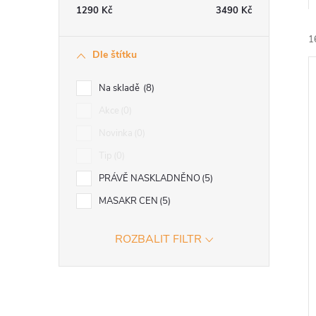
e
1290
Kč
3490
Kč
1
l
Dle štítku
Na skladě
8
Akce
0
Novinka
0
í
Tip
0
i
PRÁVĚ NASKLADNĚNO
5
MASAKR CEN
5
ROZBALIT FILTR