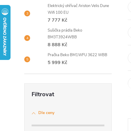
t
Elektrický ohřívač Ariston Velis Dune
Wifi 100 EU
r
7 777 Kč
Sušička prádla Beko
a
BM3T3924WBB
8 888 Kč
n
Pračka Beko BM1WFU 3622 WBB
n
5 999 Kč
í
p
a
Dle ceny
n