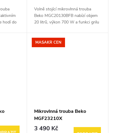
trouba
Volně stojící mikrovlnná trouba
aktivním
Beko MGC20130BFB nabízí objem
e hodí do
20 litrů, výkon 700 W a funkci grilu
bjem
pro rychlou přípravu i ohřev
ětlení.
pokrmů. Díky 10 úrovním výkonu,
digitálnímu...
MASAKR CEN
ko
Mikrovlnná trouba Beko
MGF23210X
3 490 Kč
OBRAZIT