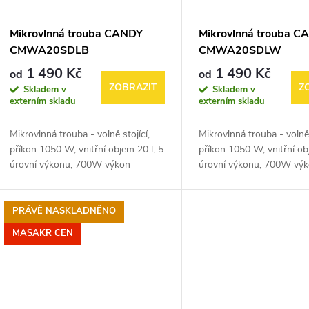
Mikrovlnná trouba CANDY
Mikrovlnná trouba C
CMWA20SDLB
CMWA20SDLW
1 490 Kč
1 490 Kč
od
od
ZOBRAZIT
Z
Skladem v
Skladem v
externím skladu
externím skladu
Mikrovlnná trouba - volně stojící,
Mikrovlnná trouba - volně 
příkon 1050 W, vnitřní objem 20 l, 5
příkon 1050 W, vnitřní ob
úrovní výkonu, 700W výkon
úrovní výkonu, 700W vý
mikrovlnného ohřevu, s 25,5cm
mikrovlnného ohřevu, s 
otočným talířem, rozmrazování,
otočným talířem, rozmraz
automatické...
automatické...
PRÁVĚ NASKLADNĚNO
MASAKR CEN