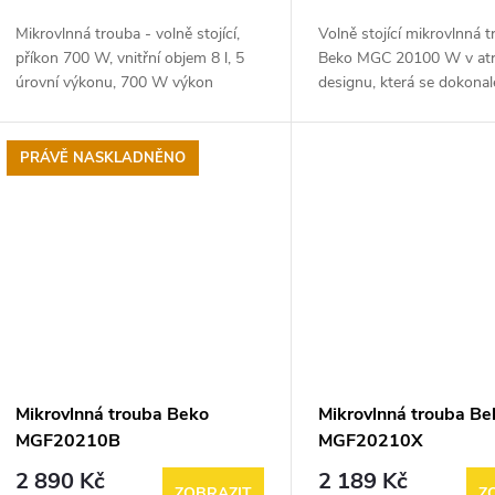
o
u
Mikrovlnná trouba - volně stojící,
Volně stojící mikrovlnná 
d
příkon 700 W, vnitřní objem 8 l, 5
Beko MGC 20100 W v atr
k
úrovní výkonu, 700 W výkon
designu, která se dokonal
u
mikrovlnného ohřevu, s 25,4 cm
každé kuchyně. Vnitřní o
t
otočným talířem, rozmrazování a
trouby 20 litrů. Vnitřní osv
k
časovač, v balení...
Výkon 700...
PRÁVĚ NASKLADNĚNO
ů
t
ů
Mikrovlnná trouba Beko
Mikrovlnná trouba Be
MGF20210B
MGF20210X
2 890 Kč
2 189 Kč
ZOBRAZIT
Z