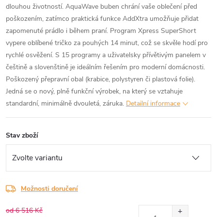
dlouhou životností. AquaWave buben chrání vaše oblečení před
poškozením, zatímco praktická funkce AddXtra umožňuje přidat
zapomenuté prádlo i během praní. Program Xpress SuperShort
vypere oblíbené tričko za pouhých 14 minut, což se skvěle hodí pro
rychlé osvěžení. S 15 programy a uživatelsky přívětivým panelem v
češtině a slovenštině je ideálním řešením pro moderní domácnosti.
Poškozený přepravní obal (krabice, polystyren či plastová folie).
Jedná se o nový, plně funkční výrobek, na který se vztahuje
standardní, minimálně dvouletá, záruka.
Detailní informace
Stav zboží
Možnosti doručení
od 6 516 Kč