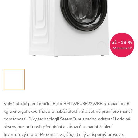
až –19 %
od 6 516 Kč
Volně stojící parní pračka Beko BM1WFU3622WBB s kapacitou 6
kg a energetickou třídou B nabízí efektivní a šetrné praní pro menší
domácnosti. Díky technologii SteamCure snadno odstraní i odolné
skvrny bez nutnosti předpírání a zároveň usnadní žehlení.
Invertorový motor ProSmart zajišťuje tichý a úsporný provoz s