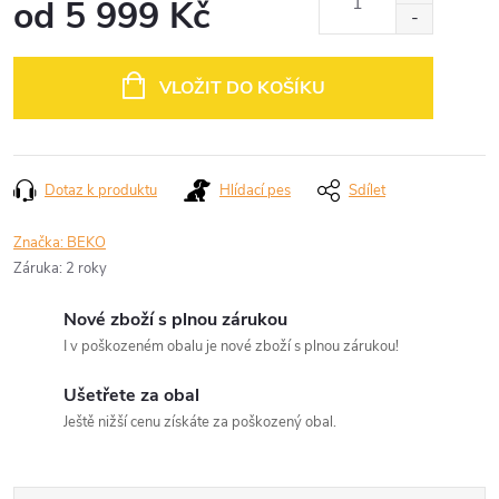
od
5 999 Kč
Měrná
cena:
VLOŽIT DO KOŠÍKU
Dotaz k produktu
Hlídací pes
Sdílet
Značka:
BEKO
Záruka
:
2 roky
Nové zboží s plnou zárukou
I v poškozeném obalu je nové zboží s plnou zárukou!
Ušetřete za obal
Ještě nižší cenu získáte za poškozený obal.