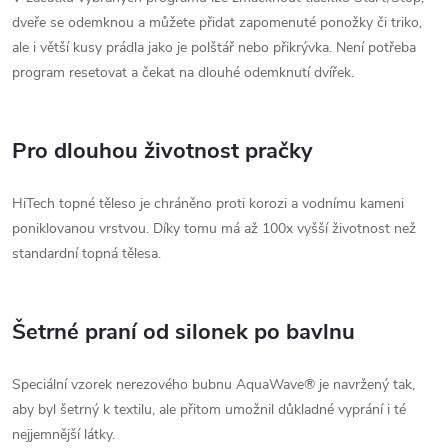
dveře se odemknou a můžete přidat zapomenuté ponožky či triko,
ale i větší kusy prádla jako je polštář nebo přikrývka. Není potřeba
program resetovat a čekat na dlouhé odemknutí dvířek.
Pro dlouhou životnost pračky
HiTech topné těleso je chráněno proti korozi a vodnímu kameni
poniklovanou vrstvou. Díky tomu má až 100x vyšší životnost než
standardní topná tělesa.
Šetrné praní od silonek po bavlnu
Speciální vzorek nerezového bubnu AquaWave® je navržený tak,
aby byl šetrný k textilu, ale přitom umožnil důkladné vyprání i té
nejjemnější látky.