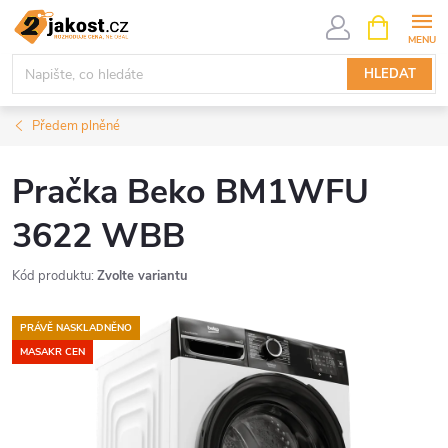
Přejít
NÁKUPNÍ
KOŠÍK
na
obsah
HLEDAT
Předem plněné
Pračka Beko BM1WFU
3622 WBB
Kód produktu:
Zvolte variantu
PRÁVĚ NASKLADNĚNO
MASAKR CEN