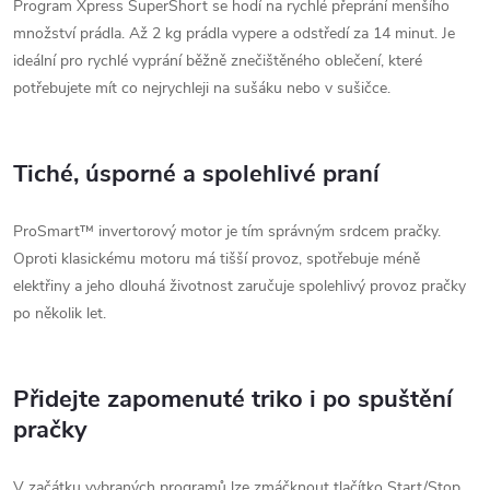
Program Xpress SuperShort se hodí na rychlé přeprání menšího
množství prádla. Až 2 kg prádla vypere a odstředí za 14 minut. Je
ideální pro rychlé vyprání běžně znečištěného oblečení, které
potřebujete mít co nejrychleji na sušáku nebo v sušičce.
Tiché, úsporné a spolehlivé praní
ProSmart™ invertorový motor je tím správným srdcem pračky.
Oproti klasickému motoru má tišší provoz, spotřebuje méně
elektřiny a jeho dlouhá životnost zaručuje spolehlivý provoz pračky
po několik let.
Přidejte zapomenuté triko i po spuštění
pračky
V začátku vybraných programů lze zmáčknout tlačítko Start/Stop,