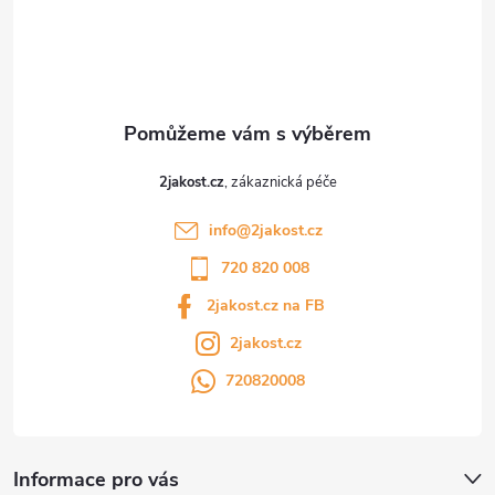
t
í
2jakost.cz
info
@
2jakost.cz
720 820 008
2jakost.cz na FB
2jakost.cz
720820008
Informace pro vás