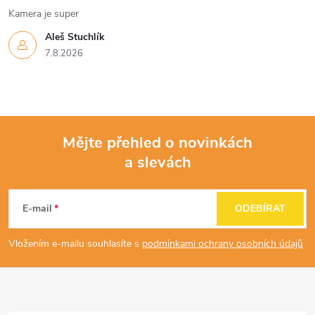
Kamera je super
Aleš Stuchlík
7.8.2026
Mějte přehled o novinkách
a slevách
Z
á
E-mail
ODEBÍRAT
p
Vložením e-mailu souhlasíte s
podmínkami ochrany osobních údajů
a