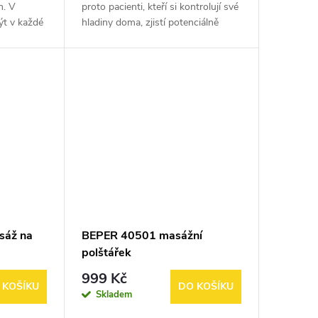
h. V
proto pacienti, kteří si kontrolují své
ýt v každé
hladiny doma, zjistí potenciálně
 nízká
fatální nástup hypertenze mnohem
u toho, že
dříve. Hypertenze postihuje
miliony...
sáž na
BEPER 40501 masážní
polštářek
999 Kč
 KOŠÍKU
DO KOŠÍKU
Skladem