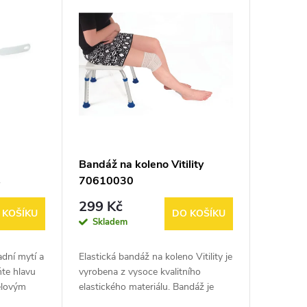
Bandáž na koleno Vitility
s
70610030
Vitility
299 Kč
 KOŠÍKU
DO KOŠÍKU
Skladem
adní mytí a
Elastická bandáž na koleno Vitility je
ňte hlavu
vyrobena z vysoce kvalitního
ělovým
elastického materiálu. Bandáž je
 19
vhodná pro fixaci kolene při cvičení,