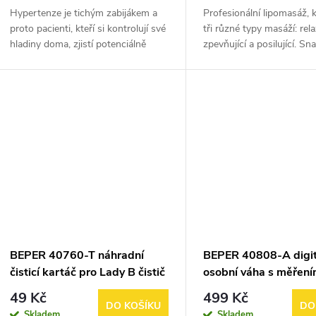
Hypertenze je tichým zabijákem a
Profesionální lipomasáž, k
proto pacienti, kteří si kontrolují své
tři různé typy masáží: rela
hladiny doma, zjistí potenciálně
zpevňující a posilující. Sn
fatální nástup hypertenze mnohem
použití díky ergonomické r
dříve. Hypertenze postihuje
Dodává se se 4 výměnný
miliony...
hlavami....
BEPER 40760-T náhradní
BEPER 40808-A digit
čisticí kartáč pro Lady B čistič
osobní váha s měření
pleti
vody
49 Kč
499 Kč
DO KOŠÍKU
DO
Skladem
Skladem