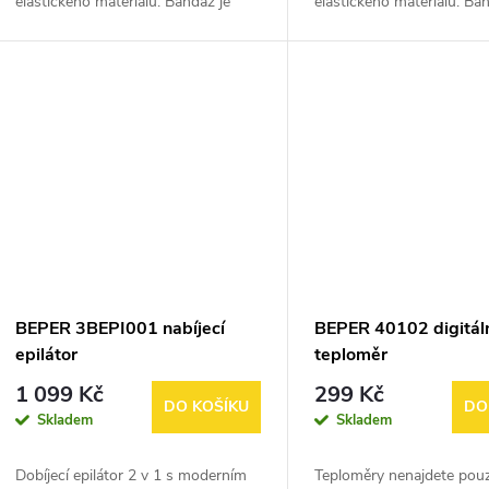
elastického materiálu. Bandáž je
elastického materiálu. Ba
vhodná pro fixaci kotníku při
vhodná pro fixaci lokte při
cvičení, jako prevence před úrazem,
jako prevence před úrazem
při...
syndromu...
BEPER 3BEPI001 nabíjecí
BEPER 40102 digitáln
epilátor
teploměr
1 099 Kč
299 Kč
DO KOŠÍKU
DO
Skladem
Skladem
Dobíjecí epilátor 2 v 1 s moderním
Teploměry nenajdete pou