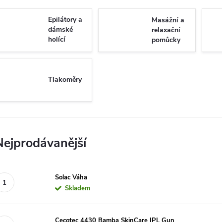
Epilátory a
Masážní a
dámské
relaxační
holící
pomůcky
strojky
Tlakoměry
Nejprodávanější
Solac Váha
Skladem
Cecotec 4430 Bamba SkinCare IPL Gun