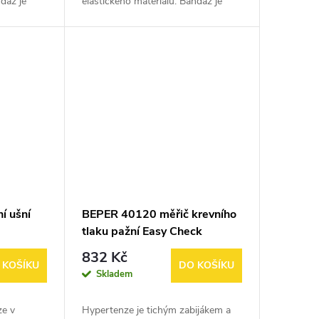
ndáž je
elastického materiálu. Bandáž je
 cvičení,
vhodná jako prevence přetížení
, při
zápěstí nebo před úrazem, pro fixaci
při...
í ušní
BEPER 40120 měřič krevního
tlaku pažní Easy Check
832 Kč
 KOŠÍKU
DO KOŠÍKU
Skladem
ze v
Hypertenze je tichým zabijákem a