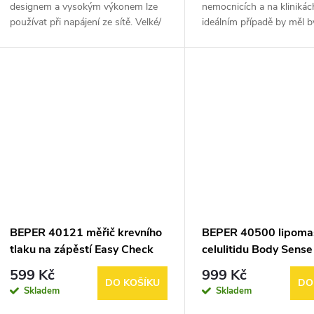
designem a vysokým výkonem lze
nemocnicích a na klinikác
používat při napájení ze sítě. Velké/
ideálním případě by měl b
široké pinzety a 2 rychlosti
domácnosti, vysoká nebo
umožňují účinnou epilaci a holicí
tělesná teplota je známko
hlava...
jste onemocněli....
BEPER 40121 měřič krevního
BEPER 40500 lipoma
tlaku na zápěstí Easy Check
celulitidu Body Sense
599 Kč
999 Kč
DO KOŠÍKU
DO
Skladem
Skladem