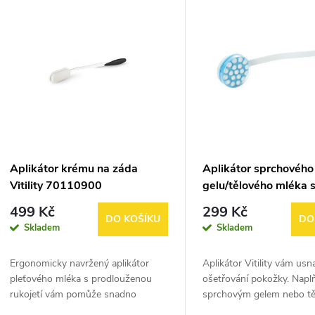
e
ý
n
p
p
s
r
p
Aplikátor krému na záda
Aplikátor sprchového
o
Vitility 70110900
gelu/tělového mléka 
r
prodlouženou rukojetí 
499 Kč
299 Kč
d
70110730
DO KOŠÍKU
DO
Skladem
Skladem
o
u
Ergonomicky navržený aplikátor
Aplikátor Vitility vám usn
d
pleťového mléka s prodlouženou
ošetřování pokožky. Napl
k
rukojetí vám pomůže snadno
sprchovým gelem nebo t
aplikovat (bezalkoholové) tělové
mlékem a nechte hlavici s