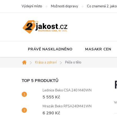
Přejít
Výdejní místo
Možnosti dopravy
Co znamená 2. jako
na
obsah
PRÁVĚ NASKLADNĚNO
MASAKR CEN
Krása a zdraví
Péče o tělo
Domů
P
TOP 5 PRODUKTŮ
Lednice Beko CSA 240 M40WN
o
5 555 Kč
v
s
Mrazák Beko RFSA240M41WN
6 290 Kč