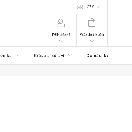
chodní podmínky
Prohlášení o ochraně osobních údajů
CZK
O souborech
NÁKUPNÍ
KOŠÍK
Prázdný košík
Přihlášení
ronika
Krása a zdraví
Domácí komfort