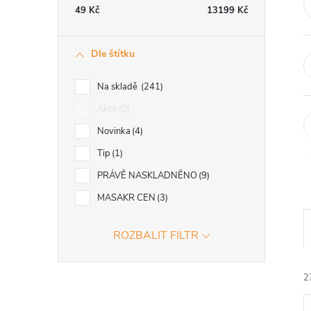
e
49
Kč
13199
Kč
l
Dle štítku
Na skladě
241
Akce
0
Novinka
4
Tip
1
PRÁVĚ NASKLADNĚNO
9
MASAKR CEN
3
ROZBALIT FILTR
2