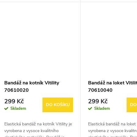
u
t
mléko nebo opalovací krém.
rotačními kuličkami masír
k
Prodloužená rukojeť...
masírovat...
ů
t
ů
Bandáž na kotník Vitility
Bandáž na loket Vitili
70610020
70610040
299 Kč
299 Kč
DO KOŠÍKU
DO
Skladem
Skladem
Elastická bandáž na kotník Vitility je
Elastická bandáž na loket V
vyrobena z vysoce kvalitního
vyrobena z vysoce kvalitn