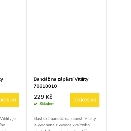
ovat
jako prevence před úrazem, při...
ty
Bandáž na zápěstí Vitility
70610010
229 Kč
 KOŠÍKU
DO KOŠÍKU
Skladem
itility je
Elastická bandáž na zápěstí Vitility
ího
je vyrobena z vysoce kvalitního