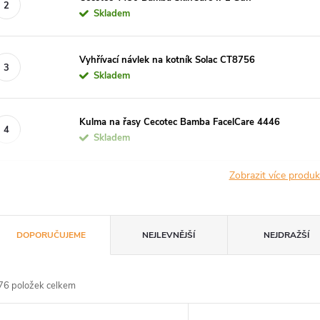
Skladem
Vyhřívací návlek na kotník Solac CT8756
Skladem
Kulma na řasy Cecotec Bamba FacelCare 4446
Skladem
Zobrazit více produ
Ř
DOPORUČUJEME
NEJLEVNĚJŠÍ
NEJDRAŽŠÍ
a
76
položek celkem
z
V