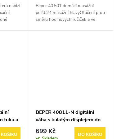
terá nabízí
Beper 40.501 domácí masážní
xační,
polštář4 masážní hlavyOtáčení proti
adné
směru hodinových ručiček a ve
ukojeti.
směru hodinových ručičekDvojité
mi
použití: v autě a doma (včetně
adaptérů)Automaticky...
ální
BEPER 40811-N digitální
m tuku a
váha s kulatým displejem do
180 kg, černá
699 Kč
 KOŠÍKU
DO KOŠÍKU
Skladem