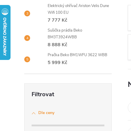
t
Elektrický ohřívač Ariston Velis Dune
Wifi 100 EU
r
7 777 Kč
Sušička prádla Beko
a
BM3T3924WBB
8 888 Kč
n
Pračka Beko BM1WFU 3622 WBB
n
5 999 Kč
í
p
a
Dle ceny
n