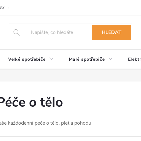
st?
Možnosti platby
Kontakty
Služby
Reklamace
Ob
HLEDAT
Velké spotřebiče
Malé spotřebiče
Elekt
Péče o tělo
aše každodenní péče o tělo, pleť a pohodu