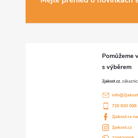
Z
á
p
a
t
í
2jakost.cz
info
@
2jakost
720 820 008
2jakost.cz n
2jakost.cz