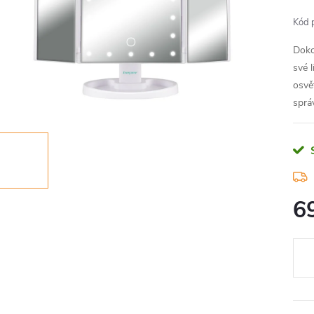
Kód 
Doko
své 
osvě
sprá
6
Měr
cena