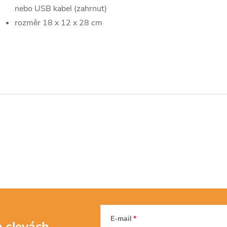
nebo USB kabel (zahrnut)
rozměr 18 x 12 x 28 cm
E-mail
a slevách