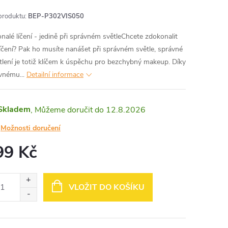
produktu:
BEP-P302VIS050
nalé líčení - jedině při správném světleChcete zdokonalit
líčení? Pak ho musíte nanášet při správném světle, správné
tlení je totiž klíčem k úspěchu pro bezchybný makeup. Díky
vnému...
Detailní informace
Skladem
12.8.2026
Možnosti doručení
99 Kč
ná
:
VLOŽIT DO KOŠÍKU