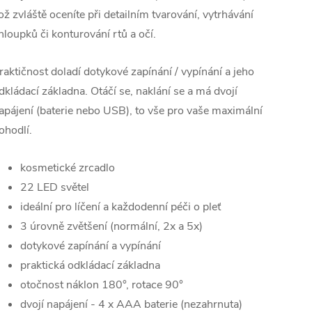
ož zvláště oceníte při detailním tvarování, vytrhávání
hloupků či konturování rtů a očí.
raktičnost doladí dotykové zapínání / vypínání a jeho
dkládací základna. Otáčí se, naklání se a má dvojí
apájení (baterie nebo USB), to vše pro vaše maximální
ohodlí.
kosmetické zrcadlo
22 LED světel
ideální pro líčení a každodenní péči o pleť
3 úrovně zvětšení (normální, 2x a 5x)
dotykové zapínání a vypínání
praktická odkládací základna
otočnost náklon 180°, rotace 90°
dvojí napájení - 4 x AAA baterie (nezahrnuta)