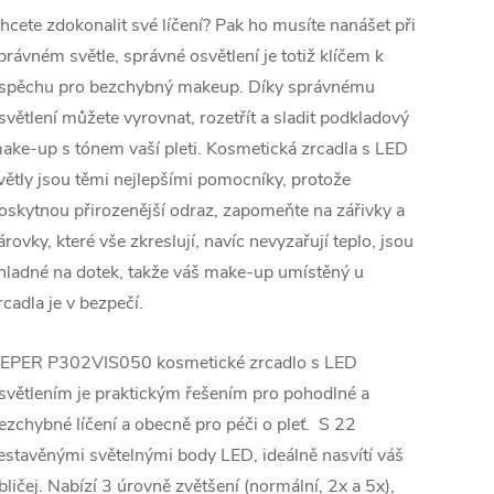
hcete zdokonalit své líčení? Pak ho musíte nanášet při
právném světle, správné osvětlení je totiž klíčem k
spěchu pro bezchybný makeup. Díky správnému
světlení můžete vyrovnat, rozetřít a sladit podkladový
ake-up s tónem vaší pleti. Kosmetická zrcadla s LED
větly jsou těmi nejlepšími pomocníky, protože
oskytnou přirozenější odraz, zapomeňte na zářivky a
árovky, které vše zkreslují, navíc nevyzařují teplo, jsou
hladné na dotek, takže váš make-up umístěný u
rcadla je v bezpečí.
EPER P302VIS050 kosmetické zrcadlo s LED
světlením je praktickým řešením pro pohodlné a
ezchybné líčení a obecně pro péči o pleť. S 22
estavěnými světelnými body LED, ideálně nasvítí váš
bličej. Nabízí 3 úrovně zvětšení (normální, 2x a 5x),