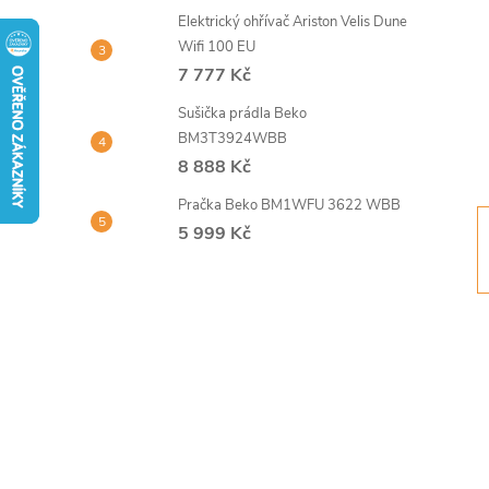
t
Elektrický ohřívač Ariston Velis Dune
Wifi 100 EU
r
7 777 Kč
Sušička prádla Beko
a
BM3T3924WBB
8 888 Kč
n
Pračka Beko BM1WFU 3622 WBB
n
5 999 Kč
í
p
a
n