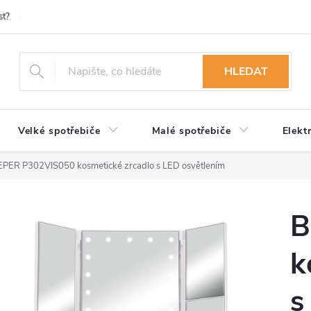
st?
Možnosti platby
Kontakty
Služby
Reklamace
Ob
HLEDAT
Velké spotřebiče
Malé spotřebiče
Elekt
PER P302VIS050 kosmetické zrcadlo s LED osvětlením
B
k
s