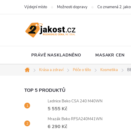
Přejít
Výdejní místo
Možnosti dopravy
Co znamená 2. jako
na
obsah
PRÁVĚ NASKLADNĚNO
MASAKR CEN
Krása a zdraví
Péče o tělo
Kosmetika
BE
Domů
P
TOP 5 PRODUKTŮ
Lednice Beko CSA 240 M40WN
o
5 555 Kč
s
Mrazák Beko RFSA240M41WN
6 290 Kč