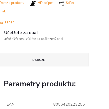
Dotaz k produktu
Hlídací pes
Sdílet
Tisk
ka:
BEPER
Ušetřete za obal
Ještě nižší cenu získáte za poškozený obal.
DISKUZE
Parametry produktu:
EAN
:
8056420223255