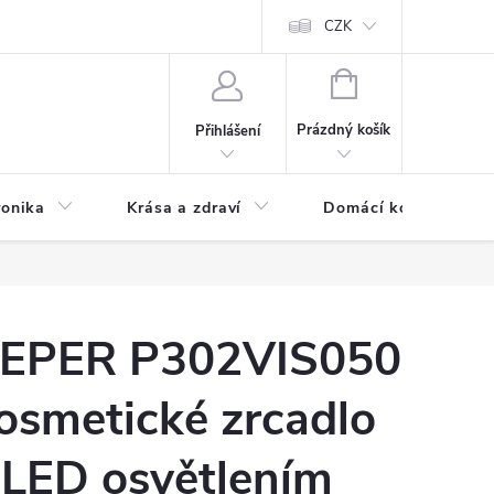
chodní podmínky
Prohlášení o ochraně osobních údajů
CZK
O souborech
NÁKUPNÍ
KOŠÍK
Prázdný košík
Přihlášení
ronika
Krása a zdraví
Domácí komfort
EPER P302VIS050
osmetické zrcadlo
 LED osvětlením