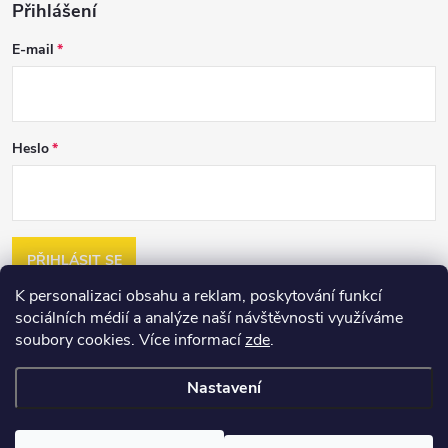
Přihlášení
E-mail
Heslo
PŘIHLÁSIT SE
K personalizaci obsahu a reklam, poskytování funkcí
Nová registrace
sociálních médií a analýze naší návštěvnosti využíváme
Zapomenuté heslo
soubory cookies. Více informací
zde
.
Nastavení
Copyright 2026
2jakost.cz
. Všechna práva vyhrazena.
Upravit nastavení
cookies