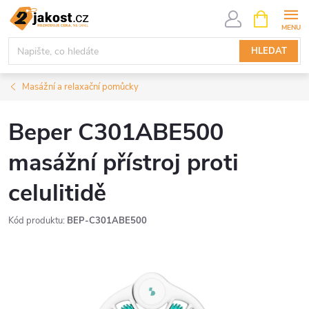
Přejít
NÁKUPNÍ
KOŠÍK
na
obsah
HLEDAT
Masážní a relaxační pomůcky
Beper C301ABE500
masážní přístroj proti
celulitidě
Kód produktu:
BEP-C301ABE500