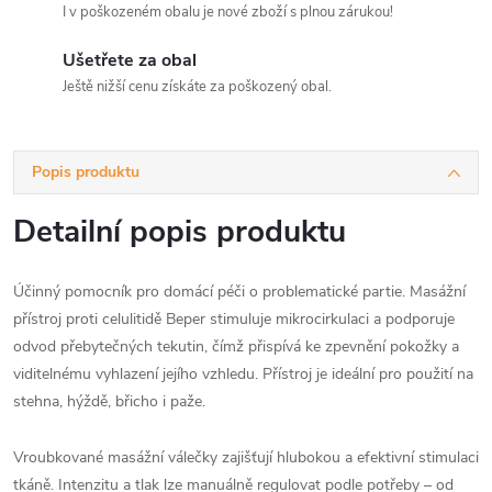
I v poškozeném obalu je nové zboží s plnou zárukou!
Ušetřete za obal
Ještě nižší cenu získáte za poškozený obal.
Popis produktu
Detailní popis produktu
Účinný pomocník pro domácí péči o problematické partie. Masážní
přístroj proti celulitidě Beper stimuluje mikrocirkulaci a podporuje
odvod přebytečných tekutin, čímž přispívá ke zpevnění pokožky a
viditelnému vyhlazení jejího vzhledu. Přístroj je ideální pro použití na
stehna, hýždě, břicho i paže.
Vroubkované masážní válečky zajišťují hlubokou a efektivní stimulaci
tkáně. Intenzitu a tlak lze manuálně regulovat podle potřeby – od