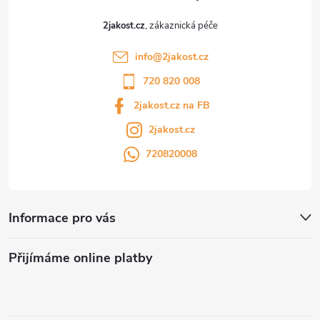
2jakost.cz
info
@
2jakost.cz
720 820 008
2jakost.cz na FB
2jakost.cz
720820008
Informace pro vás
Přijímáme online platby