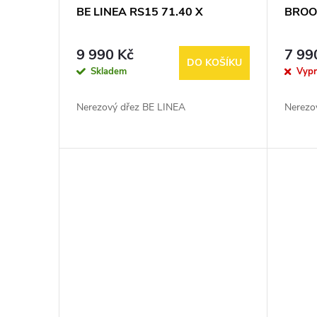
BE LINEA RS15 71.40 X
BROO
9 990 Kč
7 99
DO KOŠÍKU
Skladem
Vyp
Nerezový dřez BE LINEA
Nerezo