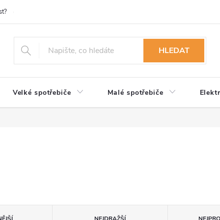
st?
Možnosti platby
Kontakty
Služby
Reklamace
Ob
HLEDAT
Velké spotřebiče
Malé spotřebiče
Elekt
ĚJŠÍ
NEJDRAŽŠÍ
NEJPR