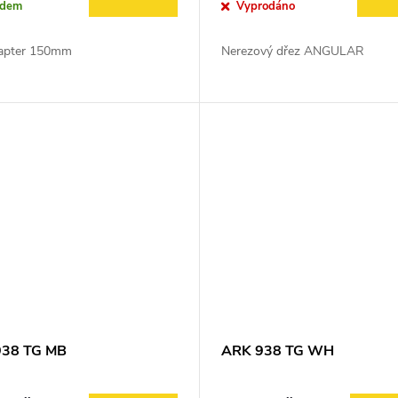
adem
Vyprodáno
adapter 150mm
Nerezový dřez ANGULAR
938 TG MB
ARK 938 TG WH