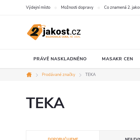
Přejít
Výdejní místo
Možnosti dopravy
Co znamená 2. jako
na
obsah
PRÁVĚ NASKLADNĚNO
MASAKR CEN
Prodávané značky
TEKA
Domů
TEKA
Ř
DOPORUČUJEME
NEJLEVN