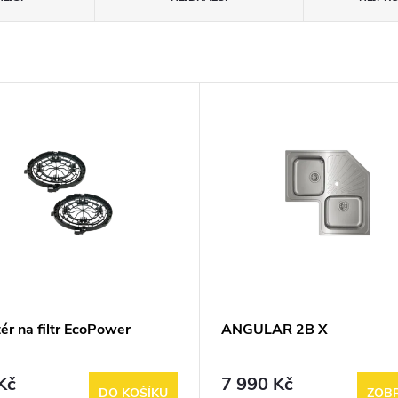
ér na filtr EcoPower
ANGULAR 2B X
Kč
7 990 Kč
DO KOŠÍKU
ZOBR