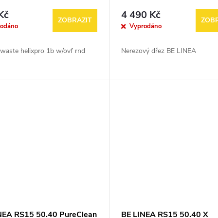
Kč
4 490 Kč
ZOBRAZIT
ZOBR
rodáno
Vyprodáno
waste helixpro 1b w/ovf rnd
Nerezový dřez BE LINEA
NEA RS15 50.40 PureClean
BE LINEA RS15 50.40 X