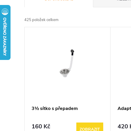
a
425
položek celkem
z
V
e
ý
n
p
í
i
p
s
r
p
3½ sítko s přepadem
Adapt
o
r
d
160 Kč
420 
ZOBRAZIT