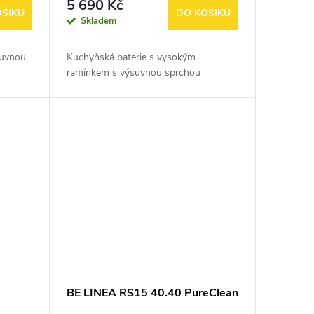
5 690 Kč
OŠÍKU
DO KOŠÍKU
Skladem
suvnou
Kuchyňská baterie s vysokým
ramínkem s výsuvnou sprchou
BE LINEA RS15 40.40 PureClean