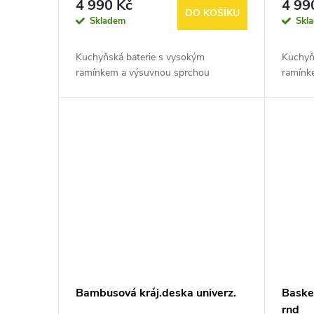
4 990 Kč
4 99
DO KOŠÍKU
Skladem
Skl
Kuchyňská baterie s vysokým
Kuchyň
ramínkem a výsuvnou sprchou
ramínk
Bambusová kráj.deska univerz.
Baske
rnd