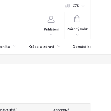
chodní podmínky
Prohlášení o ochraně osobních údajů
CZK
O souborech
NÁKUPNÍ
KOŠÍK
Prázdný košík
Přihlášení
ronika
Krása a zdraví
Domácí komfort
ODÁVANĚJŠÍ
ABECEDNĚ