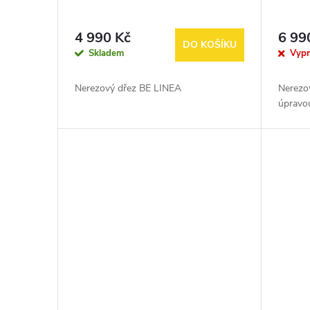
4 990 Kč
6 99
DO KOŠÍKU
Skladem
Vyp
Nerezový dřez BE LINEA
Nerezo
úpravo