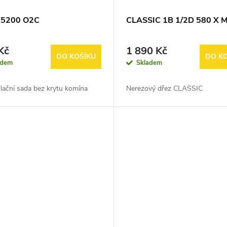
15200 O2C
CLASSIC 1B 1/2D 580 X 
Kč
1 890 Kč
DO KOŠÍKU
DO K
adem
Skladem
lační sada bez krytu komína
Nerezový dřez CLASSIC