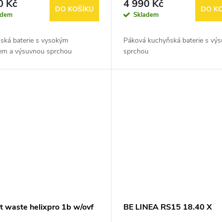
0 Kč
4 990 Kč
DO KOŠÍKU
DO K
adem
Skladem
ská baterie s vysokým
Páková kuchyňská baterie s vý
em a výsuvnou sprchou
sprchou
t waste helixpro 1b w/ovf
BE LINEA RS15 18.40 X