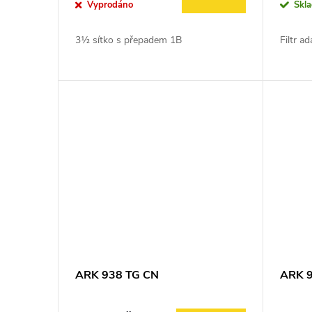
o
Vyprodáno
Skl
u
d
3½ sítko s přepadem 1B
Filtr 
k
u
t
k
ů
t
ů
ARK 938 TG CN
ARK 