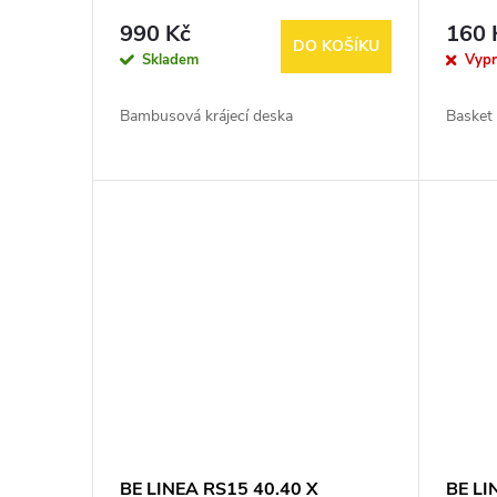
990 Kč
160 
DO KOŠÍKU
Skladem
Vyp
Bambusová krájecí deska
Basket 
BE LINEA RS15 40.40 X
BE LI