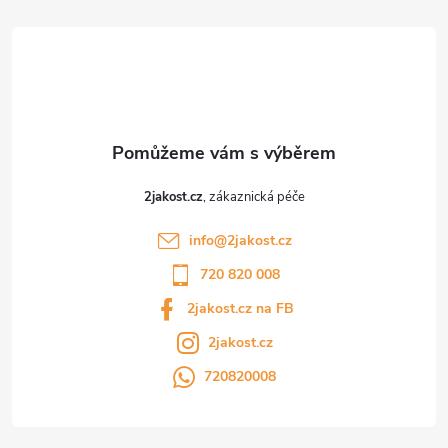
t
í
2jakost.cz
info
@
2jakost.cz
720 820 008
2jakost.cz na FB
2jakost.cz
720820008