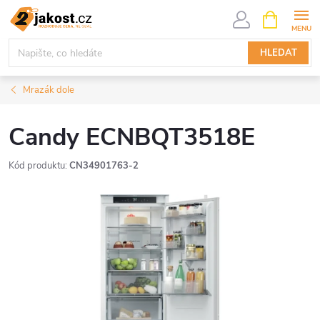
Přejít
NÁKUPNÍ
KOŠÍK
na
obsah
HLEDAT
Mrazák dole
Candy ECNBQT3518E
Kód produktu:
CN34901763-2