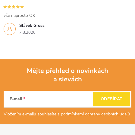
vše naprosto OK
Slávek Gross
7.8.2026
Mějte přehled o novinkách
a slevách
Z
á
E-mail
ODEBÍRAT
p
Vložením e-mailu souhlasíte s
podmínkami ochrany osobních údajů
a