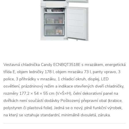
Vestavná chladnička Candy ECNBQT3518E s mrazákem, energetická
třída E, objem ledničky 178 l, objem mrazáku 73 l, panty vpravo, 3
police, 3 přihrádky v mrazáku, 1 chladicí okruh, displej, LED
osvětlení, prázdninový režim a indikace otevřených dveří chladničky,
rozměry 177,2 × 54 × 55 cm (V×Š×H), čelní dekorativní panel na
dvířkách není součástí dodávky Poškozený přepravní obal (krabice,
polystyren či plastová folie). Jedná se o nový, plně funkční výrobek,
na který se vztahuje standardní, minimálně dvouletá, záruka.