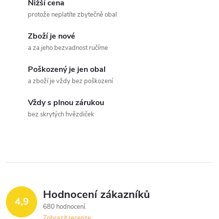
á
Nižší cena
a
n
protože neplatíte zbytečně obal
k
c
Zboží je nové
o
a za jeho bezvadnost ručíme
í
v
á
Poškozený je jen obal
p
a zboží je vždy bez poškození
n
r
í
Vždy s plnou zárukou
v
bez skrytých hvězdiček
k
y
v
ý
Hodnocení zákazníků
4,9
680 hodnocení
p
Zobrazit recenze