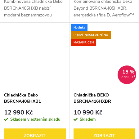
Kombinovaná chladnička Beko
Kombinovaná chladnička Beko
B5RCNA405HXB nabízí
Beyond B5RCNA405HXBR,
moderní beznámrazovou
energetická třída D, Aeroflow™
technologii NeoFrost™ s
šetrně cirkuluje chladný vzduch,
Novinka
odděleným chlazením, která
čímž uchová jídlo déle čerstvé.
udržuje potraviny déle čerstvé
Speciální světelný režim...
PRÁVĚ NASKLADNĚNO
bez míchání pachů. Díky...
MASAKR CEN
–15 %
12 990 Kč
Chladnička Beko
Chladnička BEKO
B5RCNA406HXB1
B5RCNA416HXBR
12 990 Kč
10 990 Kč
Skladem v externím skladu
Skladem
ZOBRAZIT
ZOBRAZIT