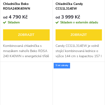
Chladnička Beko
Chladnička Candy
RDSA240K40WN
CCG1L314EW
4 790 Kč
3 999 Kč
od
od
Skladem
Skladem v externím skladu
ZOBRAZIT
ZOBRAZIT
Kombinovaná chladnička s
Candy CCG1L314EW je volně
mrazákem nahoře Beko RDSA
stojící kombinovaná lednice o
240 K40WN v energetické třídě
výšce 144 cm s kapacitou 157 l
E s technologií Minfrost, díky
(chladnička 109 l + mrazák 48
5 let záruky
které budete mnohem méně
l). Nabízí energetickou třídu E,
odmrazovat mrazák, vnitřním
tichý provoz 39 dB a...
LED...