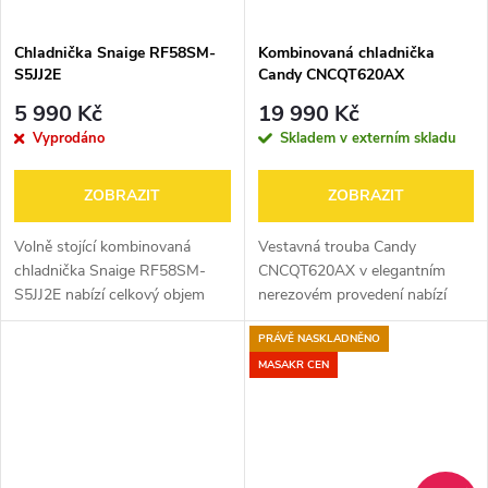
Chladnička Snaige RF58SM-
Kombinovaná chladnička
S5JJ2E
Candy CNCQT620AX
5 990 Kč
19 990 Kč
Vyprodáno
Skladem v externím skladu
ZOBRAZIT
ZOBRAZIT
Volně stojící kombinovaná
Vestavná trouba Candy
chladnička Snaige RF58SM-
CNCQT620AX v elegantním
S5JJ2E nabízí celkový objem
nerezovém provedení nabízí
310 l (218 l chladnička + 92 l
objem 65 l, horkovzdušné
PRÁVĚ NASKLADNĚNO
mrazák), energetickou třídu E,
pečení, 8 programů a snadné
hlučnost jen 41 dB a elegantní
ovládání. Ideální volba pro
MASAKR CEN
černý...
každodenní vaření i...