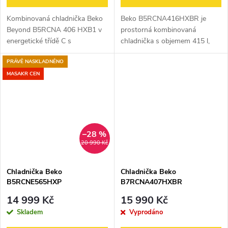
Kombinovaná chladnička Beko
Beko B5RCNA416HXBR je
Beyond B5RCNA 406 HXB1 v
prostorná kombinovaná
energetické třídě C s
chladnička s objemem 415 l,
HarvestFresh přihrádkou,
technologií No Frost a
PRÁVĚ NASKLADNĚNO
AeroFlow systémem chlazením,
úspornou energetickou třídou
beznámrazovou technologií
C. Díky systému
MASAKR CEN
NeoFrost a ProSmart...
HarvestFresh™ pomáhá déle
uchovat...
–28 %
20 990 Kč
Chladnička Beko
Chladnička Beko
B5RCNE565HXP
B7RCNA407HXBR
14 999 Kč
15 990 Kč
Skladem
Vyprodáno