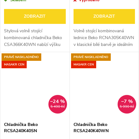
Skladem
Vyprodáno
ZOBRAZIT
ZOBRAZIT
Stylová volně stojící
Volně stojící kombinovaná
kombinovaná chladnička Beko
lednice Beko RCNA305K40WN
CSA366K40WN nabízí výšku
v klasické bílé barvě je ideálním
185,2 cm a šířku 59,5 cm, v
pomocníkem do každé
PRÁVĚ NASKLADNĚNO
PRÁVĚ NASKLADNĚNO
elegantním bílém provedení s
domácnosti díky úzké šířce 54
integrovaným madlem. Díky
cm a praktickému
MASAKR CEN
MASAKR CEN
celkovému objemu...
beznámrazovému systému...
–24 %
–7 %
5 490 Kč
5 990 Kč
Chladnička Beko
Chladnička Beko
RCSA240K40SN
RCSA240K40WN