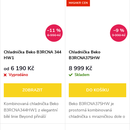
MASAKR CEN
–11 %
–9 %
6 990 Kč
9 990 Kč
Chladnička Beko B3RCNA 344
Chladnička Beko
HW1
B3RCNA375HW
6 190 Kč
8 999 Kč
od
Vyprodáno
Skladem
ZOBRAZIT
DO KOŠÍKU
Kombinovaná chladnička Beko
Beko B3RCNA375HW je
B3RCNA344HW1 z elegantní
prostorná kombinovaná
bílé linie Beyond přináší
chladnička s mrazničkou dole o
dokonalou rovnováhu mezi
celkovém objemu 370 l. Nabízí
stylovým designem a
beznámrazovou technologii