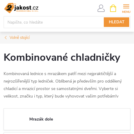
Přejít
NÁKUPNÍ
KOŠÍK
na
obsah
HLEDAT
Volně stojící
Kombinované chladničky
Kombinovaná lednice s mrazákem patří mezi nejpraktičtější a
nejrozšířenější typ ledniček. Oblíbená je především pro oddělený
chladicí a mrazicí prostor se samostatnými dveřmi. Vyberte si
velikost, značku i typ, který bude vyhovovat vašim potřebám!
v
Mrazák dole