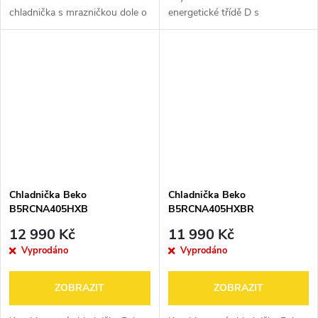
chladnička s mrazničkou dole o
energetické třídě D s
celkovém objemu 370 l. Nabízí
HarvestFresh přihrádkou, která
úspornou energetickou třídu C,
výrazně prodlouží čerstvost
beznámrazovou technologii
zeleniny, systémem AeroFlow,
NeoFrost™ s...
který zaručí...
Chladnička Beko
Chladnička Beko
B5RCNA405HXB
B5RCNA405HXBR
12 990 Kč
11 990 Kč
Vyprodáno
Vyprodáno
ZOBRAZIT
ZOBRAZIT