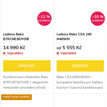
–11 %
–20 %
16 990 Kč
6 990 Kč
Lednice Beko
Lednice Beko CSA 240
B7RCNE367HXB
M40WN
14 990 Kč
5 555 Kč
od
Vyprodáno
Vyprodáno
ZOBRAZIT
ZOBRAZIT
Kombinovaná chladnička Beko
Beko CSA240M40WN –
B7RCNE367HXB v elegantním
kompaktní lednička pro každou
nerezovém provedení přináší
kuchyni Úsporná kombinovaná
nejen moderní design, ale i
lednička s technologií
PRÁVĚ NASKLADNĚNO
vysokou úsporu energie díky
MinFrost® omezuje tvorbu
špičkové energetické třídě B.
námrazy a snižuje spotřebu