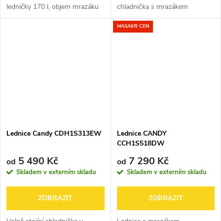
ledničky 170 l, objem mrazáku
chladnička s mrazákem
41 l, 3 police, panty vpravo,
umístěným nahoře, která nabízí
MASAKR CEN
LED osvětlení, super mrazení,
celkový objem 211 litrů. Díky
statické chlazení a
energetické třídě E, LED
automatické...
osvětlení, praktickému...
Lednice Candy CDH1S313EW
Lednice CANDY
CCH1S518DW
5 490 Kč
7 290 Kč
od
od
Skladem v externím skladu
Skladem v externím skladu
ZOBRAZIT
ZOBRAZIT