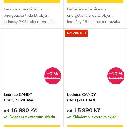
Lednice s mrazákem -
Lednice s mrazákem -
energetická třída D, objem
energetická třída E, objem
ledničky 262 l, objem mrazáku
ledničky 191 l, objem mrazáku
71 l, 4 police, panty vpravo,
71 l, 4 police, panty vpravo,
MASAKR CEN
LED osvětlení, statické chlazení,
LED osvětlení, statické chlazení
bez připojení na vodu, rozměry
a automatické odmrazování
180...
lednice,...
–0 %
–10 %
16 990 Kč
17 890 Kč
Lednice CANDY
Lednice CANDY
CNCQ2T618AW
CNCQ2T618AX
16 890 Kč
15 990 Kč
od
od
Skladem v externím skladu
Skladem v externím skladu