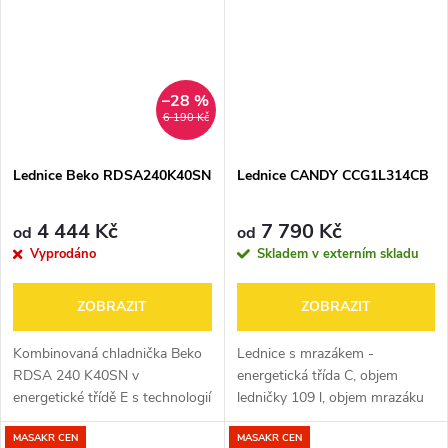
Využívá...
energie. Nabízí 142 l...
–28 %
6 190 Kč
Lednice Beko RDSA240K40SN
Lednice CANDY CCG1L314CB
4 444 Kč
7 790 Kč
od
od
Vyprodáno
Skladem v externím skladu
ZOBRAZIT
ZOBRAZIT
Kombinovaná chladnička Beko
Lednice s mrazákem -
RDSA 240 K40SN v
energetická třída C, objem
energetické třídě E s technologií
ledničky 109 l, objem mrazáku
MinFrost ® pro méně časté
48 l, 3 police, panty vpravo,
MASAKR CEN
MASAKR CEN
odmrazování, LED vnitřním
LED osvětlení, super chlazení,