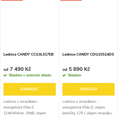
osvětlením a možností změny
statické chlazení a
směru otevírání....
automatické...
Lednice CANDY CCG3L517EB
Lednice CANDY CDG1S514DS
7 490 Kč
5 890 Kč
od
od
Skladem v externím skladu
Skladem
ZOBRAZIT
ZOBRAZIT
Lednice s mrazákem -
Lednice s mrazákem -
energetická třída E,
energetická třída D, objem
214kWh/rok, 39dB, objem
ledničky 170 l, objem mrazáku