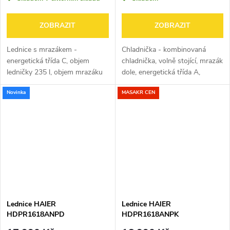
ZOBRAZIT
ZOBRAZIT
Lednice s mrazákem -
Chladnička - kombinovaná
energetická třída C, objem
chladnička, volně stojící, mrazák
ledničky 235 l, objem mrazáku
dole, energetická třída A,
120 l, 4 police, panty vpravo,
hlučnost 35 db, mrazák, Total
Novinka
MASAKR CEN
displej, LED osvětlení a indikace
No Frost, LED osvětlení, změna
otevřených dveří chladničky,...
otevíraní dveří, alarm...
Lednice HAIER
Lednice HAIER
HDPR1618ANPD
HDPR1618ANPK