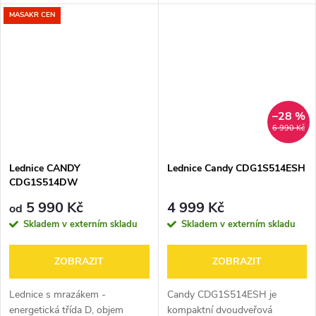
ledničky 187 l, objem mrazáku
41 l, 3 police, panty vpravo,
MASAKR CEN
75 l, 4 police, panty vpravo,
LED osvětlení, super mrazení,
LED osvětlení, statické chlazení,
statické chlazení a
rozměry 176 × 54...
automatické...
–28 %
6 990 Kč
Lednice CANDY
Lednice Candy CDG1S514ESH
CDG1S514DW
5 990 Kč
4 999 Kč
od
Skladem v externím skladu
Skladem v externím skladu
ZOBRAZIT
ZOBRAZIT
Lednice s mrazákem -
Candy CDG1S514ESH je
energetická třída D, objem
kompaktní dvoudveřová