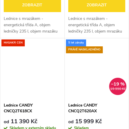
ZOBRAZIT
ZOBRAZIT
Lednice s mrazákem -
Lednice s mrazákem -
energetická třída A, objem
energetická třída A, objem
ledničky 235 l, objem mrazáku
ledničky 235 l, objem mrazáku
120 l, 4 police, panty vpravo,
120 l, 4 police, panty vpravo,
MASAKR CEN
5 let záruky
displej, LED osvětlení a indikace
displej, LED osvětlení a indikace
otevřených dveří chladničky,...
otevřených dveří chladničky,...
PRÁVĚ NASKLADNĚNO
–19 %
19 990 Kč
Lednice CANDY
Lednice CANDY
CNCQ2T618CX
CNCQ2T620AX
11 390 Kč
15 999 Kč
od
od
Skladem v externím skladu
Skladem