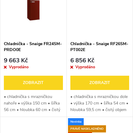
t
ů
ů
Chladnička - Snaige FR24SM-
Chladnička - Snaige RF26SM-
PRDO0E
PT002E
9 663 Kč
6 856 Kč
Vyprodáno
Vyprodáno
ZOBRAZIT
ZOBRAZIT
• chladnička s mrazničkou
• chladnička s mrazničkou dole
nahoře • výška 150 cm • šířka
• výška 170 cm • šířka 54 cm •
56 cm • hloubka 60 cm • čistý
hloubka 59,5 cm • čistý objem
objem chladničky 162 litrů •
chladničky 184 litrů • čistý
Novinka
čistý objem mrazničky 47 litrů •
objem mrazničky 84 litrů •
energetická třída E •...
energetická třída E •...
PRÁVĚ NASKLADNĚNO