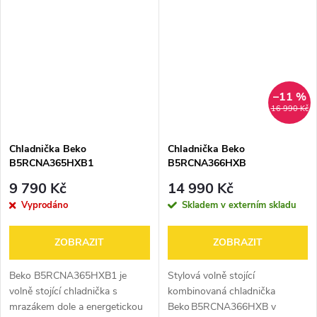
pokročilými technologiemi. Díky
NeoFrost™ s AeroFlow™,
energetické třídě E...
zásuvku HarvestFresh™ pro...
–11 %
16 990 Kč
Chladnička Beko
Chladnička Beko
B5RCNA365HXB1
B5RCNA366HXB
9 790 Kč
14 990 Kč
Vyprodáno
Skladem v externím skladu
ZOBRAZIT
ZOBRAZIT
Beko B5RCNA365HXB1 je
Stylová volně stojící
volně stojící chladnička s
kombinovaná chladnička
mrazákem dole a energetickou
Beko B5RCNA366HXB v