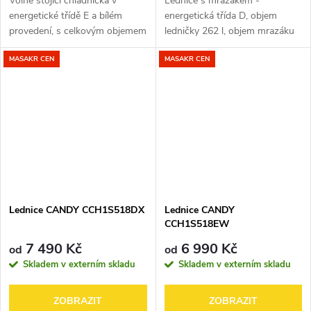
Volně stojící chladnička v
Lednice s mrazákem -
energetické třídě E a bílém
energetická třída D, objem
provedení, s celkovým objemem
ledničky 262 l, objem mrazáku
117 l. Candy CDH1S313EW
71 l, 4 police, panty vpravo,
MASAKR CEN
MASAKR CEN
disponuje statickým chlazením.
LED osvětlení, statické chlazení,
Poškozený přepravní obal
bez připojení na vodu, rozměry
(krabice,...
180...
Lednice CANDY CCH1S518DX
Lednice CANDY
CCH1S518EW
7 490 Kč
6 990 Kč
od
od
Skladem v externím skladu
Skladem v externím skladu
ZOBRAZIT
ZOBRAZIT