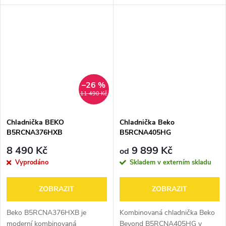
třídou D. Díky technologii
elegantním provedení „brushed
HarvestFresh™ uchovává
silver“ (59,5 cm šířky, výška
ovoce a zeleninu čerstvé delší
186,5 cm) nabízí celkový objem
dobu, zatímco...
316 l (210 l...
–26 %
11 490 Kč
Chladnička BEKO
Chladnička Beko
B5RCNA376HXB
B5RCNA405HG
8 490 Kč
9 899 Kč
od
Vyprodáno
Skladem v externím skladu
ZOBRAZIT
ZOBRAZIT
Beko B5RCNA376HXB je
Kombinovaná chladnička Beko
moderní kombinovaná
Beyond B5RCNA405HG v