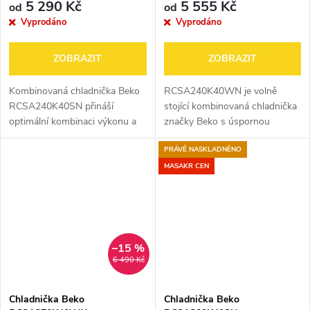
5 290 Kč
5 555 Kč
od
od
Vyprodáno
Vyprodáno
ZOBRAZIT
ZOBRAZIT
Kombinovaná chladnička Beko
RCSA240K40WN je volně
RCSA240K40SN přináší
stojící kombinovaná chladnička
optimální kombinaci výkonu a
značky Beko s úspornou
praktických funkcí. Díky
energetickou třídou E. Nabízí
PRÁVĚ NASKLADNĚNO
inovativní technologii
praktický objem chladicí i
MinFrost® je mrazák méně
mrazicí části, tichý chod a
MASAKR CEN
náchylný k námraze, což...
spolehlivé...
–15 %
6 490 Kč
Chladnička Beko
Chladnička Beko