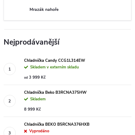
Mrazák nahoře
Nejprodávanější
Chladnička Candy CCG1L314EW
Skladem v externím skladu
3 999 Kč
od
Chladnička Beko B3RCNA375HW
Skladem
8 999 Kč
Chladnička BEKO B5RCNA376HXB
Vyprodáno