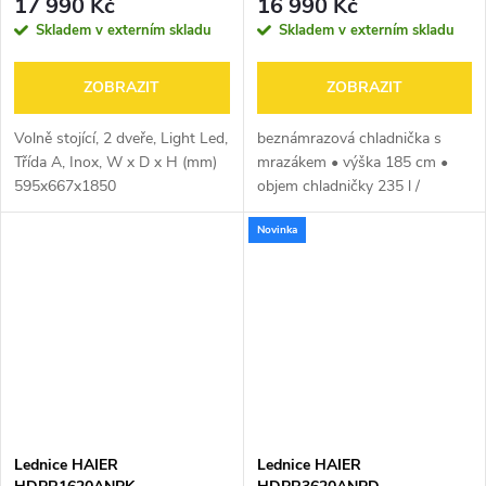
17 990 Kč
16 990 Kč
Skladem v externím skladu
Skladem v externím skladu
ZOBRAZIT
ZOBRAZIT
Volně stojící, 2 dveře, Light Led,
beznámrazová chladnička s
Třída A, Inox, W x D x H (mm)
mrazákem • výška 185 cm •
595x667x1850
objem chladničky 235 l /
mrazničky 120 l • energetická
Novinka
třída A • 20 let záruka na
kompresor • Air Surround Total
No Frost –...
Lednice HAIER
Lednice HAIER