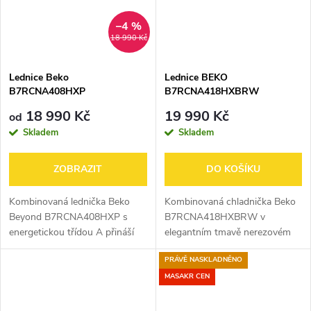
–4 %
18 990 Kč
Lednice Beko
Lednice BEKO
B7RCNA408HXP
B7RCNA418HXBRW
18 990 Kč
19 990 Kč
od
Skladem
Skladem
ZOBRAZIT
DO KOŠÍKU
Kombinovaná lednička Beko
Kombinovaná chladnička Beko
Beyond B7RCNA408HXP s
B7RCNA418HXBRW v
energetickou třídou A přináší
elegantním tmavě nerezovém
úsporný provoz a inovativní
provedení nabízí velký objem
PRÁVĚ NASKLADNĚNO
technologie pro maximální
415 l, úspornou energetickou
čerstvost potravin.
třídu A a moderní
MASAKR CEN
HarvestFresh simuluje...
beznámrazovou technologii...