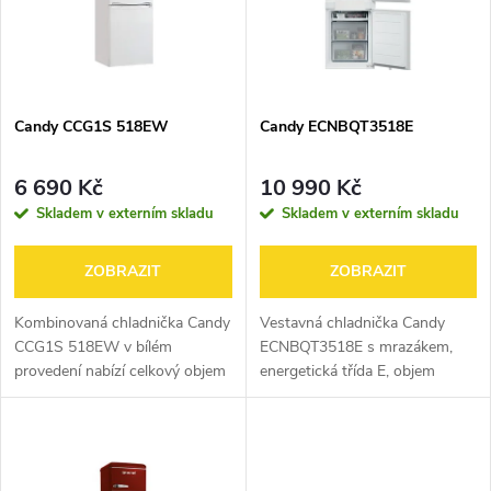
p
n
i
í
s
p
Candy CCG1S 518EW
Candy ECNBQT3518E
p
r
6 690 Kč
10 990 Kč
r
Skladem v externím skladu
Skladem v externím skladu
o
o
ZOBRAZIT
ZOBRAZIT
d
d
Kombinovaná chladnička Candy
Vestavná chladnička Candy
u
CCG1S 518EW v bílém
ECNBQT3518E s mrazákem,
provedení nabízí celkový objem
energetická třída E, objem
u
252 l. Chladicí část o objemu
ledničky 178 l, objem mrazáku
k
188 l je vybavena 3+1
73 l, panty vpravo, 3 police, 3
k
nastavitelnými skleněnými
přihrádky v mrazáku, 1 chladicí
t
policemi, zásuvkou...
okruh,...