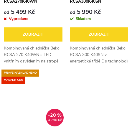
RCSA270K40WN
RCSA300K40SN
5 499 Kč
5 990 Kč
od
od
Vyprodáno
Skladem
ZOBRAZIT
ZOBRAZIT
Kombinovaná chladnička Beko
Kombinovaná chladnička Beko
RCSA 270 K40WN s LED
RCSA 300 K40SN v
vnitřním osvětlením na stropě
energetické třídě E s technologií
zaručíme, že najdete vše, co
MinFrost, LED vnitřním
PRÁVĚ NASKLADNĚNO
hledáte. Tato lednice spadá do
osvětlením a možností otočení
energetické třídy E, což
otevírání dveří.
MASAKR CEN
znamená...
–20 %
4 790 Kč