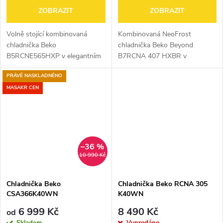
ZOBRAZIT
ZOBRAZIT
Volně stojící kombinovaná
Kombinovaná NeoFrost
chladnička Beko
chladnička Beko Beyond
B5RCNE565HXP v elegantním
B7RCNA 407 HXBR v
nerezovém provedení nabízí
mimořádně úsporné
PRÁVĚ NASKLADNĚNO
celkový objem 490 l (chladnička
energetické třídě B disponuje
~340 l, mrazák ~150 l).
přihrádkou HarvestFresh, která
MASAKR CEN
Zařazena do energetické...
prodlouží čerstvost ovoce a...
–36 %
10 990 Kč
Chladnička Beko
Chladnička Beko RCNA 305
CSA366K40WN
K40WN
6 999 Kč
8 490 Kč
od