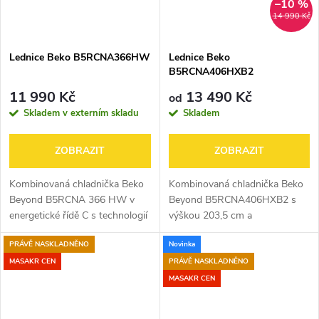
–10 %
14 990 Kč
Lednice Beko B5RCNA366HW
Lednice Beko
B5RCNA406HXB2
11 990 Kč
13 490 Kč
od
Skladem v externím skladu
Skladem
ZOBRAZIT
ZOBRAZIT
Kombinovaná chladnička Beko
Kombinovaná chladnička Beko
Beyond B5RCNA 366 HW v
Beyond B5RCNA406HXB2 s
energetické řídě C s technologií
výškou 203,5 cm a
NeoFrost, HarvestFresh
energetickou třídou C nabízí
PRÁVĚ NASKLADNĚNO
Novinka
přihrádkou, technologií
moderní technologie pro
AeroFlow pro rychle chlazení a
maximální pohodlí a úsporu
MASAKR CEN
PRÁVĚ NASKLADNĚNO
Multízónou s...
energie. Díky technologii...
MASAKR CEN