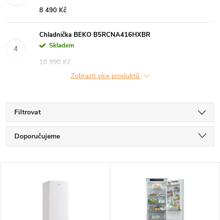
8 490 Kč
Chladnička BEKO B5RCNA416HXBR
Skladem
10 990 Kč
Zobrazit více produktů
Filtrovat
Ř
Doporučujeme
a
Nejlevnější
V
Nejdražší
z
ý
Nejprodávanější
e
Abecedně