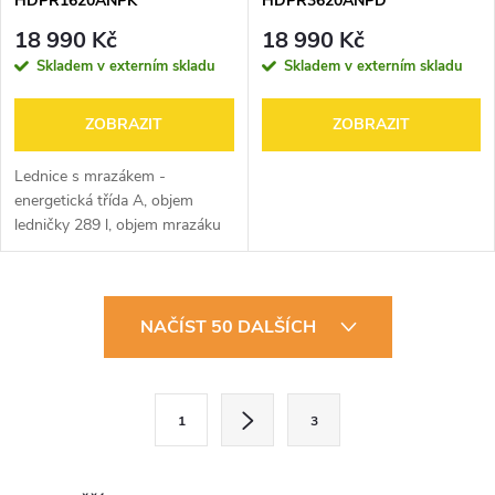
HDPR1620ANPK
HDPR3620ANPD
18 990 Kč
18 990 Kč
Skladem v externím skladu
Skladem v externím skladu
ZOBRAZIT
ZOBRAZIT
Lednice s mrazákem -
energetická třída A, objem
ledničky 289 l, objem mrazáku
120 l, 4 police, panty vpravo,
displej, LED osvětlení a indikace
otevřených dveří chladničky,...
O
NAČÍST 50 DALŠÍCH
v
l
S
1
3
t
á
r
d