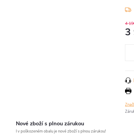
4 19
3
Měr
cena
Znač
Záru
Nové zboží s plnou zárukou
I v poškozeném obalu je nové zboží s plnou zárukou!