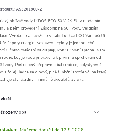
produktu:
AS3201860-2
trický ohřívač vody LYDOS ECO 50 V 2K EU v moderním
gnu a bílém provedení. Zásobník na 50 l vody. Vertikální
alace. Vyrobeno a navrženo v Itálii. Funkce ECO Vám ušetří
4 % úspory energie. Nastavení teploty je jednoduché
cí ručního ovládání na displeji, ikonka "první sprcha" Vám
 řekne, kdy je voda připravená k prvnímu sprchování od
átí vody. Poškozený přepravní obal (krabice, polystyren či
ová folie). Jedná se o nový, plně funkční spotřebič, na který
ztahuje standardní, minimálně dvouletá, záruka.
 zboží
Skladem
12.8.2026