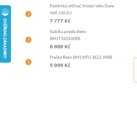
t
Elektrický ohřívač Ariston Velis Dune
Wifi 100 EU
r
7 777 Kč
Sušička prádla Beko
a
BM3T3924WBB
8 888 Kč
n
Pračka Beko BM1WFU 3622 WBB
n
5 999 Kč
í
p
a
n