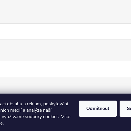
zaci obsahu a reklam, poskytování
Odmítnout
S
lních médií a analýze naší
i využíváme soubory cookies. Více
de
.