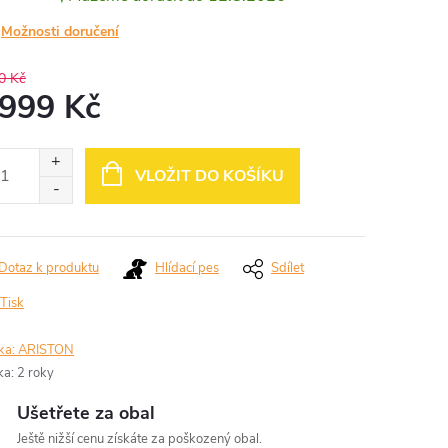
Možnosti doručení
0 Kč
 999 Kč
ná
:
VLOŽIT DO KOŠÍKU
Dotaz k produktu
Hlídací pes
Sdílet
Tisk
ka:
ARISTON
ka
:
2 roky
Ušetřete za obal
Ještě nižší cenu získáte za poškozený obal.