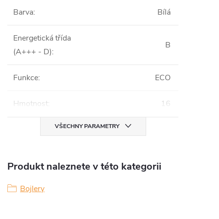
Barva
:
Bílá
Energetická třída
B
(A+++ - D)
:
Funkce
:
ECO
Hmotnost
:
16
VŠECHNY PARAMETRY
Produkt naleznete v této kategorii
Bojlery