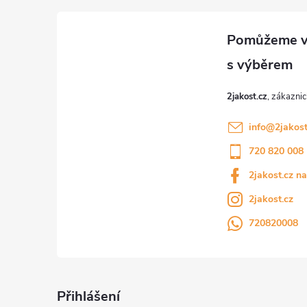
a
t
í
2jakost.cz
info
@
2jakost
720 820 008
2jakost.cz n
2jakost.cz
720820008
Přihlášení