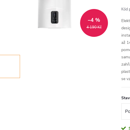
Kód 
–4 %
Elek
4 190 Kč
desi
inst
až 1
pomo
sama
zahř
plast
se v
Stav