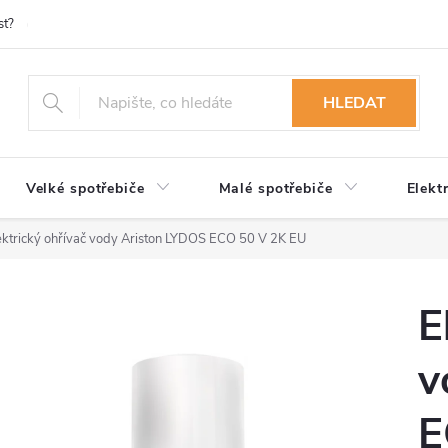
st?
Možnosti platby
Kontakty
Služby
Reklamace
Ob
HLEDAT
Velké spotřebiče
Malé spotřebiče
Elekt
ektrický ohřívač vody Ariston LYDOS ECO 50 V 2K EU
E
v
E