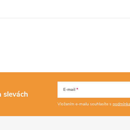
E-mail
a slevách
Vložením e-mailu souhlasíte s
podmínka