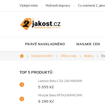
Přejít
Výdejní místo
Možnosti dopravy
Co znamená 2. jako
na
obsah
PRÁVĚ NASKLADNĚNO
MASAKR CEN
Domácí komfort
Ohřev vody
Bojlery
El
Domů
P
TOP 5 PRODUKTŮ
Lednice Beko CSA 240 M40WN
o
5 555 Kč
s
Mrazák Beko RFSA240M41WN
6 290 Kč