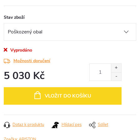
Stav zboží
Vyprodáno
Možnosti doručení
5 030 Kč
Měrná
cena:
VLOŽIT DO KOŠÍKU
Dotaz k produktu
Hlídací pes
Sdílet
Značka:
ARISTON