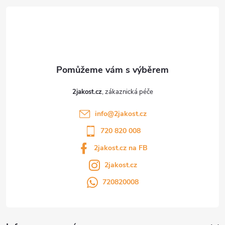
t
í
2jakost.cz
info
@
2jakost.cz
720 820 008
2jakost.cz na FB
2jakost.cz
720820008