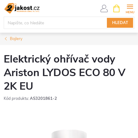
Přejít
NÁKUPNÍ
KOŠÍK
na
obsah
HLEDAT
Bojlery
Elektrický ohřívač vody
Ariston LYDOS ECO 80 V
2K EU
Kód produktu:
AS3201861-2