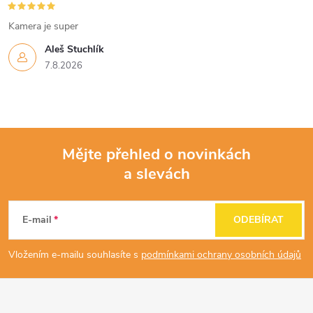
Kamera je super
Aleš Stuchlík
7.8.2026
Mějte přehled o novinkách
a slevách
Z
á
E-mail
ODEBÍRAT
p
Vložením e-mailu souhlasíte s
podmínkami ochrany osobních údajů
a