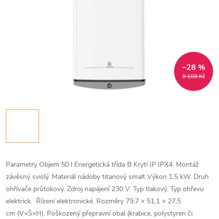
–28 %
9 108 Kč
Parametry Objem 50 l Energetická třída B Krytí IP IPX4. Montáž
závěsný svislý. Materiál nádoby titanový smalt Výkon 1,5 kW. Druh
ohřívače průtokový. Zdroj napájení 230 V. Typ tlakový. Typ ohřevu
elektrick. Řízení elektronické. R
ozměry 79,7 × 51,1 × 27,5
cm (V×Š×H).
Poškozený přepravní obal (krabice, polystyren či