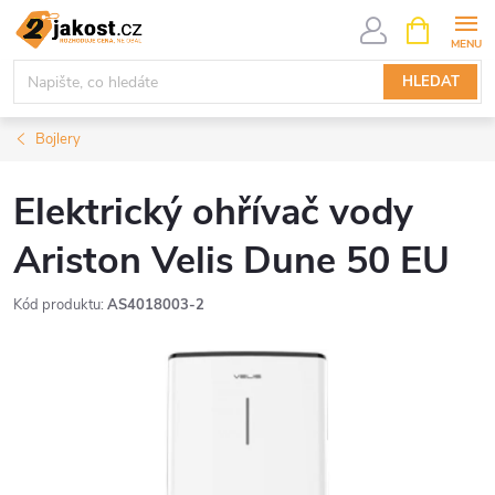
Přejít
NÁKUPNÍ
KOŠÍK
na
obsah
HLEDAT
Bojlery
Elektrický ohřívač vody
Ariston Velis Dune 50 EU
Kód produktu:
AS4018003-2