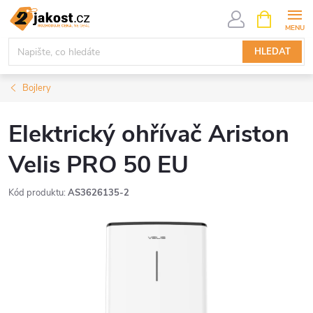
Přejít
NÁKUPNÍ
KOŠÍK
na
obsah
HLEDAT
Bojlery
Elektrický ohřívač Ariston
Velis PRO 50 EU
Kód produktu:
AS3626135-2