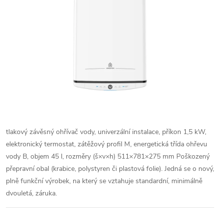
tlakový závěsný ohřívač vody, univerzální instalace, příkon 1,5 kW,
elektronický termostat, zátěžový profil M, energetická třída ohřevu
vody B, objem 45 l, rozměry (š×v×h) 511×781×275 mm Poškozený
přepravní obal (krabice, polystyren či plastová folie). Jedná se o nový,
plně funkční výrobek, na který se vztahuje standardní, minimálně
dvouletá, záruka.