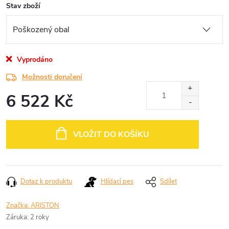
Stav zboží
Vyprodáno
Možnosti doručení
6 522 Kč
Měrná
cena:
VLOŽIT DO KOŠÍKU
Dotaz k produktu
Hlídací pes
Sdílet
Značka:
ARISTON
Záruka
:
2 roky