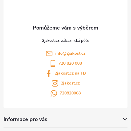
í
2jakost.cz
info
@
2jakost.cz
720 820 008
2jakost.cz na FB
2jakost.cz
720820008
Informace pro vás