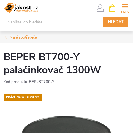
Přejít
NÁKUPNÍ
KOŠÍK
na
obsah
HLEDAT
Malé spotřebiče
BEPER BT700-Y
palačinkovač 1300W
Kód produktu:
BEP-BT700-Y
PRÁVĚ NASKLADNĚNO