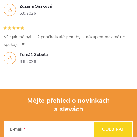
Zuzana Sasková
6.8.2026
Vše jak má být... již poněkolikáté jsem byl s nákupem maximálně
spokojen !!!
Tomáš Sobota
6.8.2026
Mějte přehled o novinkách
a slevách
Z
á
E-mail
ODEBÍRAT