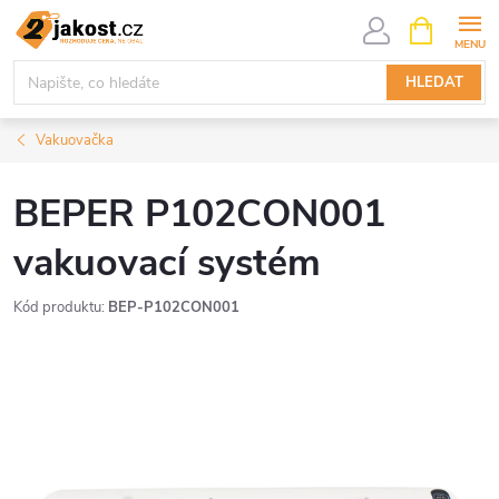
Přejít
NÁKUPNÍ
KOŠÍK
na
obsah
HLEDAT
Vakuovačka
BEPER P102CON001
vakuovací systém
Kód produktu:
BEP-P102CON001