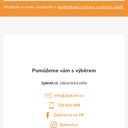
p
Vložením e-mailu souhlasíte s
podmínkami ochrany osobních údajů
a
t
í
2jakost.cz
info
@
2jakost.cz
720 820 008
2jakost.cz na FB
2jakost.cz