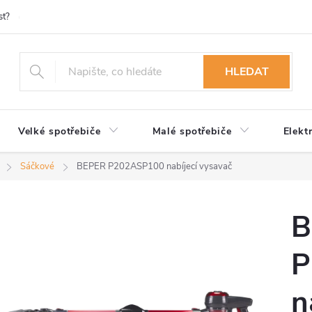
st?
Možnosti platby
Kontakty
Služby
Reklamace
Ob
HLEDAT
Velké spotřebiče
Malé spotřebiče
Elekt
Sáčkové
BEPER P202ASP100 nabíjecí vysavač
B
P
n