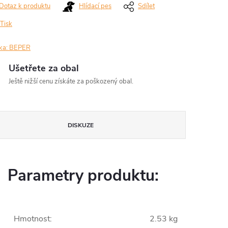
Dotaz k produktu
Hlídací pes
Sdílet
Tisk
ka:
BEPER
Ušetřete za obal
Ještě nižší cenu získáte za poškozený obal.
DISKUZE
Parametry produktu:
Hmotnost
:
2.53 kg