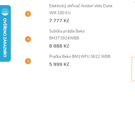
t
Elektrický ohřívač Ariston Velis Dune
Wifi 100 EU
r
7 777 Kč
Sušička prádla Beko
a
BM3T3924WBB
8 888 Kč
n
Pračka Beko BM1WFU 3622 WBB
n
5 999 Kč
í
p
a
n