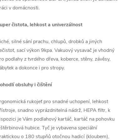
ráci v domácnosti.
uper čistota, lehkost a univerzálnost
iché, silné sání prachu, chlupů, drobků a jiných
ečistot, sací výkon 9kpa. Vakuový vysavač je vhodný
ro podlahy z tvrdého dřeva, koberce, stěny, závěsy,
ábytek a dokonce i pro stropy.
ohodlí obsluhy i čištění
rgonomická rukojeť pro snadné uchopení, lehkost
řístroje, snadno vyprázdnitelná nádrž, HEPA filtr, k
ispozici je Vám podlahový kartáč, kartáč na pohovku
 štěrbinová hubice. Tyč je vybavena speciální
raktickou o 180 stupňů otočnou hadicí (kloubem),