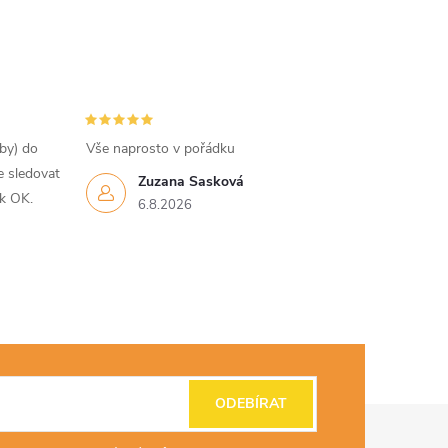
tby) do
Vše naprosto v pořádku
e sledovat
Zuzana Sasková
ak OK.
6.8.2026
ODEBÍRAT