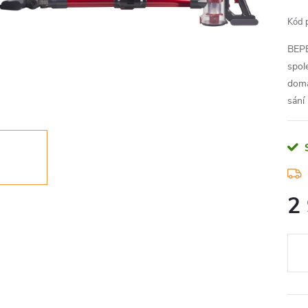
Kód 
BEPE
spol
domá
sání
2
Měr
cena