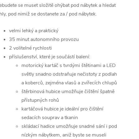
ebudete se muset složitě ohýbat pod nábytek a hledat
hly, pod nimiž se dostanete za / pod nábytek.
velmi lehký a praktický
35 minut autonomního provozu
2 volitelné rychlosti
příslušenství, které je součástí balení:
motorický kartáč s tvrdými štětinami a LED
světly snadno odstraňuje nečistoty z podlah
a koberců, zejména vlasů a zvířecích chlupů
štěrbinová hubice umožňuje čištění špatně
přístupných rohů
kartáčová hubice je ideální pro čištění
sedacích souprav a tkanin
skládací hadice umožňuje snadné sání i pod
nízkým nábytkem, aniž byste se museli