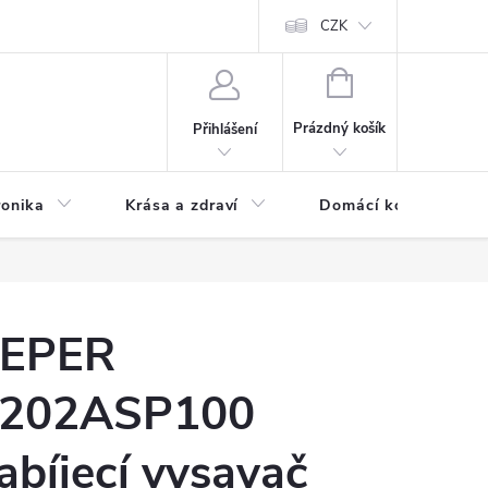
chodní podmínky
Prohlášení o ochraně osobních údajů
CZK
O souborech
NÁKUPNÍ
KOŠÍK
Prázdný košík
Přihlášení
ronika
Krása a zdraví
Domácí komfort
EPER
202ASP100
abíjecí vysavač