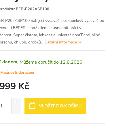
produktu:
BEP-P202ASP100
R P202ASP100 nabíjecí vysavač, bezkabelový vysavač od
ečnosti BEPER, jehož cílem je usnadnit práci v
cnosti.Super čistota, lehkost a univerzálnostTiché, silné
 prachu, chlupů, drobků...
Detailní informace
Skladem
12.8.2026
Možnosti doručení
 999 Kč
ná
:
VLOŽIT DO KOŠÍKU