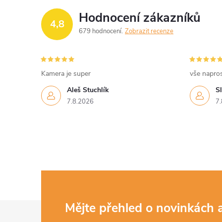
Hodnocení zákazníků
4,8
679 hodnocení
Zobrazit recenze
Kamera je super
vše napro
Aleš Stuchlík
S
7.8.2026
7.
Z
Mějte přehled o novinkách