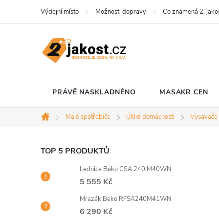
Přejít
Výdejní místo
Možnosti dopravy
Co znamená 2. jako
na
obsah
PRÁVĚ NASKLADNĚNO
MASAKR CEN
Malé spotřebiče
Úklid domácnosti
Vysavače
Domů
P
TOP 5 PRODUKTŮ
Lednice Beko CSA 240 M40WN
o
5 555 Kč
s
Mrazák Beko RFSA240M41WN
6 290 Kč