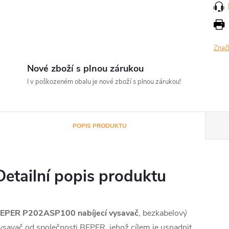
Znač
Nové zboží s plnou zárukou
I v poškozeném obalu je nové zboží s plnou zárukou!
POPIS PRODUKTU
Detailní popis produktu
EPER P202ASP100 nabíjecí vysavač
, bezkabelový
ysavač od společnosti BEPER, jehož cílem je usnadnit