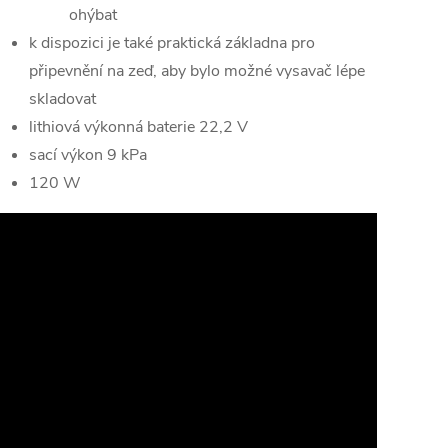
ohýbat
k dispozici je také praktická základna pro
připevnění na zeď, aby bylo možné vysavač lépe
skladovat
lithiová výkonná baterie 22,2 V
sací výkon 9 kPa
120 W