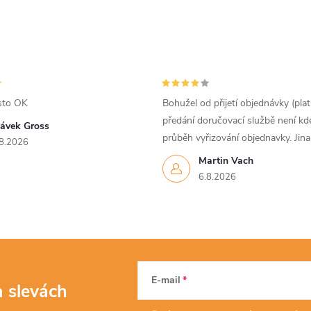
sto OK
Bohužel od přijetí objednávky (pla
předání doručovací službě není kd
lávek Gross
průběh vyřizování objednavky. Jin
8.2026
Martin Vach
6.8.2026
E-mail
a slevách