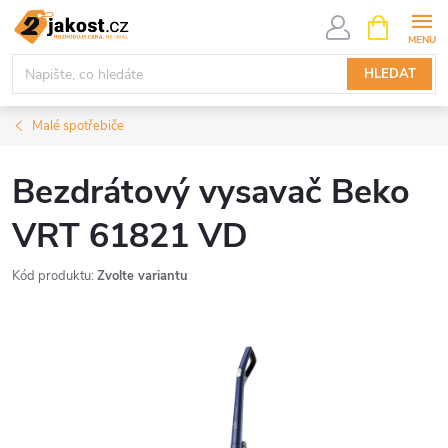
Přejít
NÁKUPNÍ
KOŠÍK
na
obsah
HLEDAT
Malé spotřebiče
Bezdrátový vysavač Beko
VRT 61821 VD
Kód produktu:
Zvolte variantu