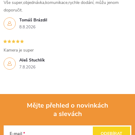
Vše super,objednávka,komunikace,rychle dodání, můžu jenom
doporučit.
Tomáš Brázdil
8.8.2026
Kamera je super
Aleš Stuchlík
7.8.2026
Mějte přehled o novinkách
a slevách
Z
á
E-mail
ODEBÍRAT