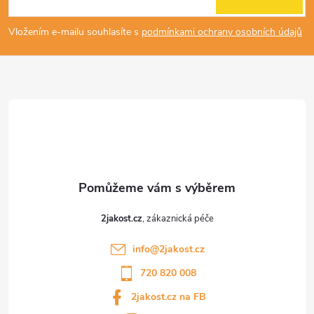
p
Vložením e-mailu souhlasíte s
podmínkami ochrany osobních údajů
a
t
í
2jakost.cz
info
@
2jakost.cz
720 820 008
2jakost.cz na FB