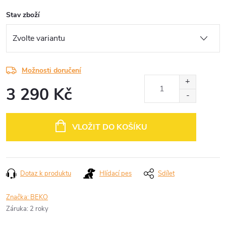
Stav zboží
Možnosti doručení
3 290 Kč
Měrná
cena:
VLOŽIT DO KOŠÍKU
Dotaz k produktu
Hlídací pes
Sdílet
Značka:
BEKO
Záruka
:
2 roky