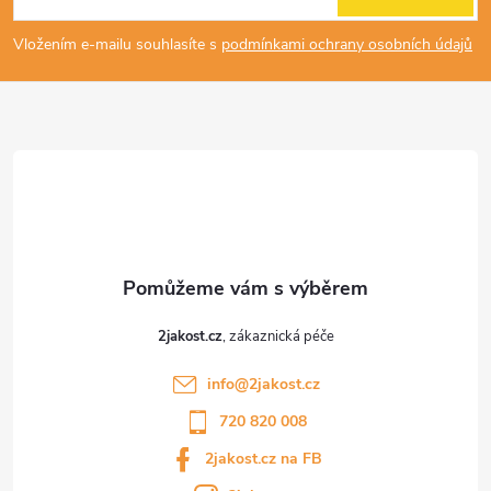
p
Vložením e-mailu souhlasíte s
podmínkami ochrany osobních údajů
a
t
í
2jakost.cz
info
@
2jakost.cz
720 820 008
2jakost.cz na FB