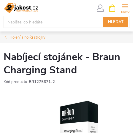
Přejít
NÁKUPNÍ
KOŠÍK
na
obsah
HLEDAT
Holení a holící strojky
Nabíjecí stojánek - Braun
Charging Stand
Kód produktu:
BR1275671-2