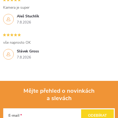
Kamera je super
Aleš Stuchlík
7.8.2026
vše naprosto OK
Slávek Gross
7.8.2026
Mějte přehled o novinkách
a slevách
Z
á
E-mail
ODEBÍRAT