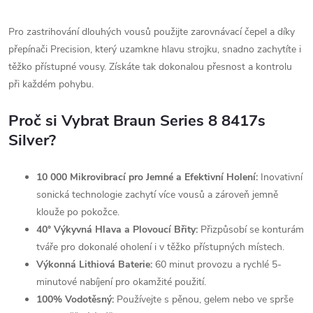
Pro zastrihování dlouhých vousů použijte zarovnávací čepel a díky
přepínači Precision, který uzamkne hlavu strojku, snadno zachytíte i
těžko přístupné vousy. Získáte tak dokonalou přesnost a kontrolu
při každém pohybu.
Proč si Vybrat Braun Series 8 8417s
Silver?
10 000 Mikrovibrací pro Jemné a Efektivní Holení:
Inovativní
sonická technologie zachytí více vousů a zároveň jemně
klouže po pokožce.
40° Výkyvná Hlava a Plovoucí Břity:
Přizpůsobí se konturám
tváře pro dokonalé oholení i v těžko přístupných místech.
Výkonná Lithiová Baterie:
60 minut provozu a rychlé 5-
minutové nabíjení pro okamžité použití.
100% Vodotěsný:
Používejte s pěnou, gelem nebo ve sprše