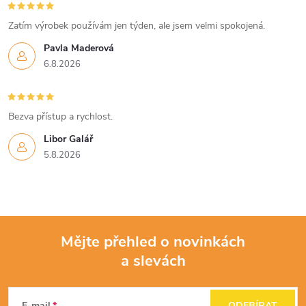
Zatím výrobek používám jen týden, ale jsem velmi spokojená.
Pavla Maderová
6.8.2026
Bezva přístup a rychlost.
Libor Galář
5.8.2026
Mějte přehled o novinkách
a slevách
Z
E-mail
ODEBÍRAT