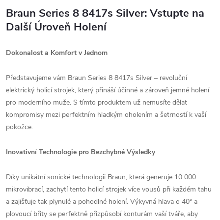
Braun Series 8 8417s Silver: Vstupte na
Další Úroveň Holení
Dokonalost a Komfort v Jednom
Představujeme vám Braun Series 8 8417s Silver – revoluční
elektrický holicí strojek, který přináší účinné a zároveň jemné holení
pro moderního muže. S tímto produktem už nemusíte dělat
kompromisy mezi perfektním hladkým oholením a šetrností k vaší
pokožce.
Inovativní Technologie pro Bezchybné Výsledky
Díky unikátní sonické technologii Braun, která generuje 10 000
mikrovibrací, zachytí tento holicí strojek více vousů při každém tahu
a zajišťuje tak plynulé a pohodlné holení. Výkyvná hlava o 40° a
plovoucí břity se perfektně přizpůsobí konturám vaší tváře, aby