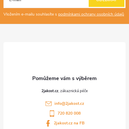
á
p
Vložením e-mailu souhlasíte s
podmínkami ochrany osobních údajů
a
t
í
2jakost.cz
info
@
2jakost.cz
720 820 008
2jakost.cz na FB