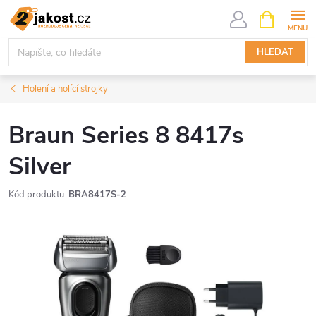
Přejít
NÁKUPNÍ
KOŠÍK
na
obsah
HLEDAT
Holení a holící strojky
Braun Series 8 8417s
Silver
Kód produktu:
BRA8417S-2