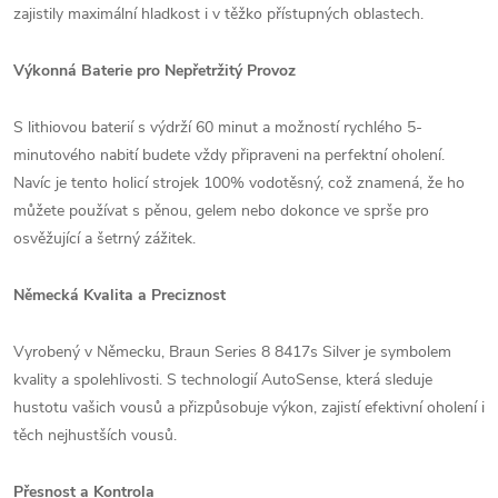
zajistily maximální hladkost i v těžko přístupných oblastech.
Výkonná Baterie pro Nepřetržitý Provoz
S lithiovou baterií s výdrží 60 minut a možností rychlého 5-
minutového nabití budete vždy připraveni na perfektní oholení.
Navíc je tento holicí strojek 100% vodotěsný, což znamená, že ho
můžete používat s pěnou, gelem nebo dokonce ve sprše pro
osvěžující a šetrný zážitek.
Německá Kvalita a Preciznost
Vyrobený v Německu, Braun Series 8 8417s Silver je symbolem
kvality a spolehlivosti. S technologií AutoSense, která sleduje
hustotu vašich vousů a přizpůsobuje výkon, zajistí efektivní oholení i
těch nejhustších vousů.
Přesnost a Kontrola