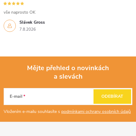
vše naprosto OK
Slávek Gross
7.8.2026
Mějte přehled o novinkách
a slevách
Z
á
E-mail
ODEBÍRAT
p
Vložením e-mailu souhlasíte s
podmínkami ochrany osobních údajů
a