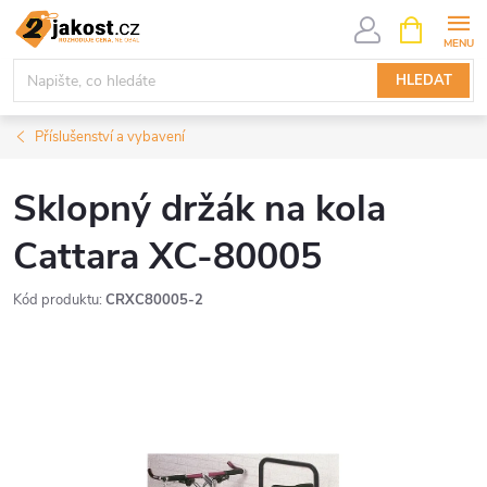
Přejít
NÁKUPNÍ
KOŠÍK
na
obsah
HLEDAT
Příslušenství a vybavení
Sklopný držák na kola
Cattara XC-80005
Kód produktu:
CRXC80005-2