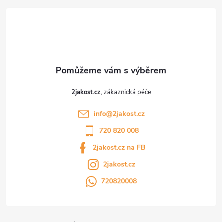
t
í
2jakost.cz
info
@
2jakost.cz
720 820 008
2jakost.cz na FB
2jakost.cz
720820008