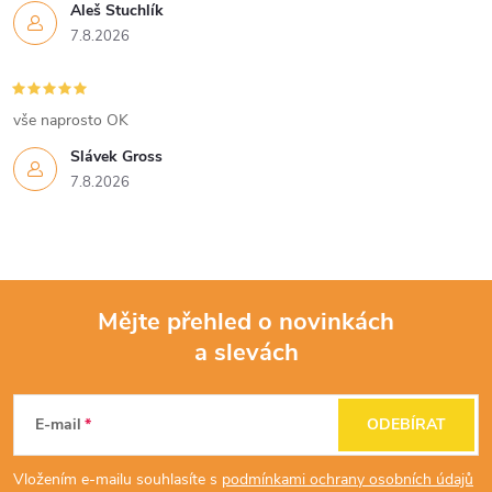
Aleš Stuchlík
7.8.2026
vše naprosto OK
Slávek Gross
7.8.2026
Mějte přehled o novinkách
a slevách
Z
á
E-mail
ODEBÍRAT
p
Vložením e-mailu souhlasíte s
podmínkami ochrany osobních údajů