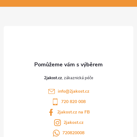
a
t
í
2jakost.cz
info
@
2jakost.cz
720 820 008
2jakost.cz na FB
2jakost.cz
720820008