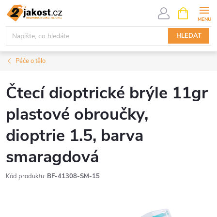
Přejít
NÁKUPNÍ
KOŠÍK
na
obsah
HLEDAT
Péče o tělo
Čtecí dioptrické brýle 11gr
plastové obroučky,
dioptrie 1.5, barva
smaragdová
Kód produktu:
BF-41308-SM-15