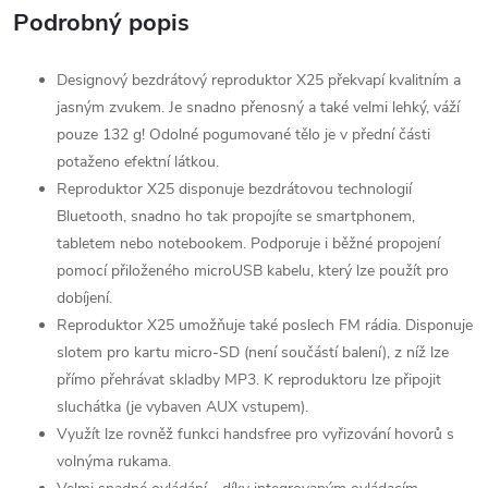
Podrobný popis
Designový bezdrátový reproduktor X25 překvapí kvalitním a
jasným zvukem. Je snadno přenosný a také velmi lehký, váží
pouze 132 g! Odolné pogumované tělo je v přední části
potaženo efektní látkou.
Reproduktor X25 disponuje bezdrátovou technologií
Bluetooth, snadno ho tak propojíte se smartphonem,
tabletem nebo notebookem. Podporuje i běžné propojení
pomocí přiloženého microUSB kabelu, který lze použít pro
dobíjení.
Reproduktor X25 umožňuje také poslech FM rádia. Disponuje
slotem pro kartu micro-SD (není součástí balení), z níž lze
přímo přehrávat skladby MP3. K reproduktoru lze připojit
sluchátka (je vybaven AUX vstupem).
Využít lze rovněž funkci handsfree pro vyřizování hovorů s
volnýma rukama.