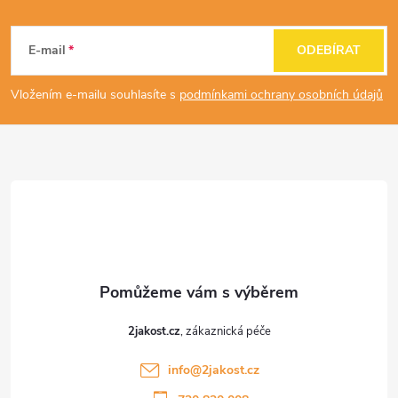
Z
á
E-mail
ODEBÍRAT
p
Vložením e-mailu souhlasíte s
podmínkami ochrany osobních údajů
a
t
í
2jakost.cz
info
@
2jakost.cz