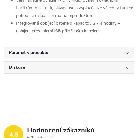
Velmi snadné ovládání - díky integrovaným ovládacím
tlačítkům hlasitosti, play/pause a vypínače lze všechny funkce
pohodlně ovládat přímo na reproduktoru.
Integrovaná dobíjecí baterie s kapacitou 2 - 4 hodiny –
nabíjení přes microUSB přiloženým kabelem.
Parametry produktu
Diskuse
Hodnocení zákazníků
4,8
679 hodnocení