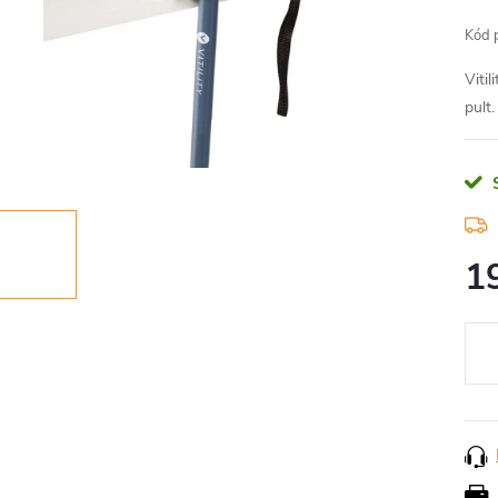
Kód 
Viti
pult
1
Měr
cena