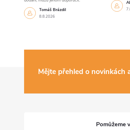
dodání, můžu jenom doporučit.
Al
7.
Tomáš Brázdil
8.8.2026
Z
Mějte přehled o novinkách
á
p
a