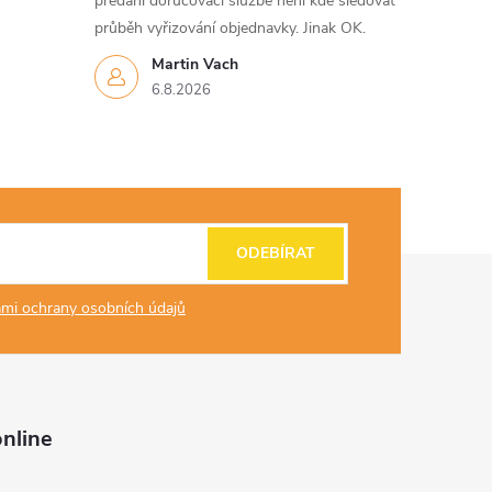
předání doručovací službě není kde sledovat
průběh vyřizování objednavky. Jinak OK.
Martin Vach
6.8.2026
ODEBÍRAT
mi ochrany osobních údajů
nline