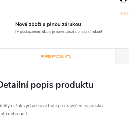
Znač
Nové zboží s plnou zárukou
I v poškozeném obalu je nové zboží s plnou zárukou!
POPIS PRODUKTU
Detailní popis produktu
itility držák vycházkové hole pro zavěšení na desku
tolu nebo pult.