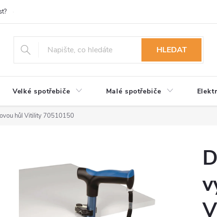
st?
Možnosti platby
Kontakty
Služby
Reklamace
Ob
HLEDAT
Velké spotřebiče
Malé spotřebiče
Elekt
vou hůl Vitility 70510150
D
v
V