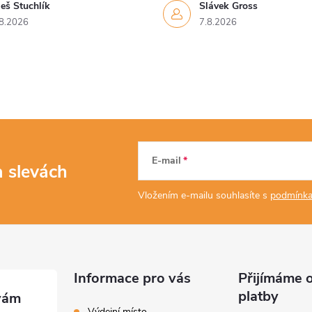
eš Stuchlík
Slávek Gross
8.2026
7.8.2026
E-mail
a slevách
Vložením e-mailu souhlasíte s
podmínka
Informace pro vás
Přijímáme o
platby
Výdejní místo