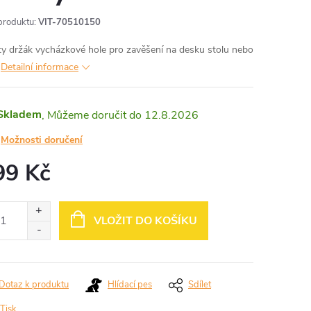
produktu:
VIT-70510150
lity držák vycházkové hole pro zavěšení na desku stolu nebo
.
Detailní informace
Skladem
12.8.2026
Možnosti doručení
99 Kč
ná
:
VLOŽIT DO KOŠÍKU
Dotaz k produktu
Hlídací pes
Sdílet
Tisk