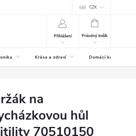
chodní podmínky
Prohlášení o ochraně osobních údajů
CZK
O souborech
NÁKUPNÍ
KOŠÍK
Prázdný košík
Přihlášení
ronika
Krása a zdraví
Domácí komfort
ržák na
ycházkovou hůl
itility 70510150