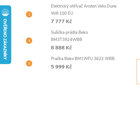
t
Elektrický ohřívač Ariston Velis Dune
Wifi 100 EU
r
7 777 Kč
Sušička prádla Beko
a
BM3T3924WBB
8 888 Kč
n
Pračka Beko BM1WFU 3622 WBB
n
5 999 Kč
í
p
a
n