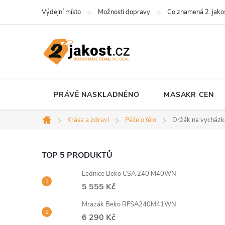
Přejít
Výdejní místo
Možnosti dopravy
Co znamená 2. jako
na
obsah
PRÁVĚ NASKLADNĚNO
MASAKR CEN
Krása a zdraví
Péče o tělo
Držák na vycházko
Domů
P
TOP 5 PRODUKTŮ
Lednice Beko CSA 240 M40WN
o
5 555 Kč
s
Mrazák Beko RFSA240M41WN
6 290 Kč