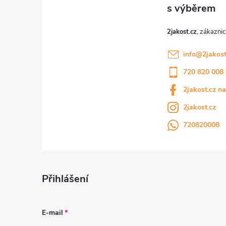
t
í
2jakost.cz
info
@
2jakost
720 820 008
2jakost.cz n
2jakost.cz
720820008
Přihlášení
E-mail