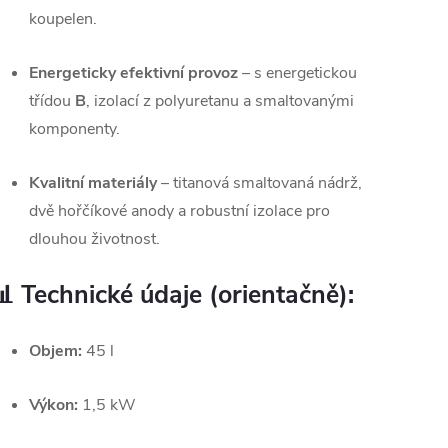
koupelen.
Energeticky efektivní provoz
– s energetickou
třídou
B
, izolací z polyuretanu a smaltovanými
komponenty.
Kvalitní materiály
– titanová smaltovaná nádrž,
dvě hořčíkové anody a robustní izolace pro
dlouhou životnost.
📊 Technické údaje (orientačně):
Objem:
45 l
Výkon:
1,5 kW