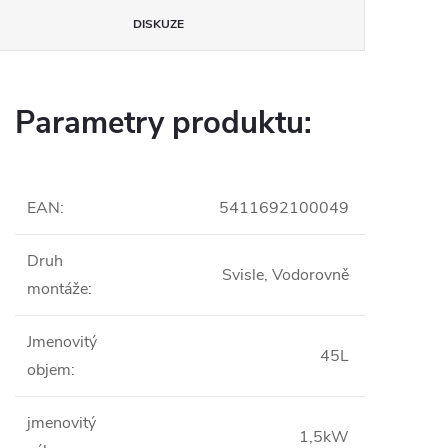
DISKUZE
Parametry produktu:
EAN
:
5411692100049
Druh
Svisle, Vodorovně
montáže
:
Jmenovitý
45L
objem
:
jmenovitý
1,5kW