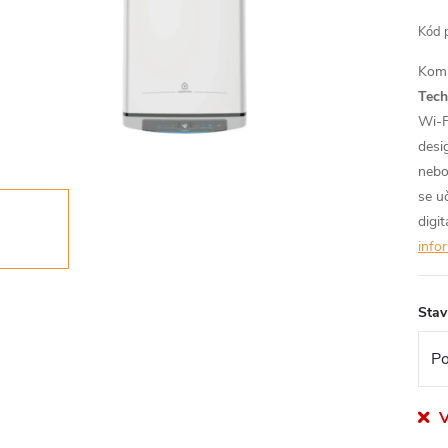
Kód 
Komp
Tech
Wi-F
desi
nebo
se u
digi
info
Stav
V