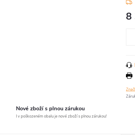
8
Měr
cena
Znač
Záru
Nové zboží s plnou zárukou
I v poškozeném obalu je nové zboží s plnou zárukou!