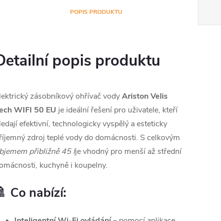
POPIS PRODUKTU
Detailní popis produktu
lektrický zásobníkový ohřívač vody
Ariston Velis
ech WIFI 50 EU
je ideální řešení pro uživatele, kteří
ledají efektivní, technologicky vyspělý a esteticky
říjemný zdroj teplé vody do domácnosti. S celkovým
bjemem přibližně 45 l
je vhodný pro menší až střední
omácnosti, kuchyně i koupelny.
🚿 Co nabízí:
Inteligentní Wi-Fi ovládání
– pomocí aplikace