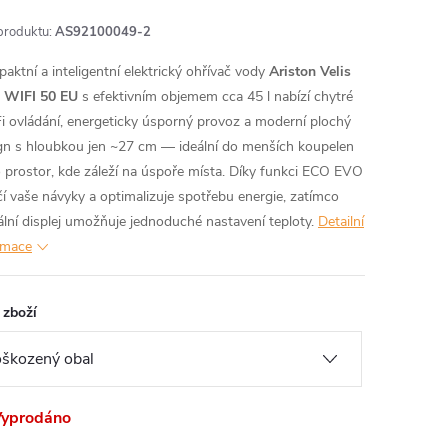
produktu:
AS92100049-2
aktní a inteligentní elektrický ohřívač vody
Ariston Velis
 WIFI 50 EU
s efektivním objemem cca 45 l nabízí chytré
i ovládání, energeticky úsporný provoz a moderní plochý
gn s hloubkou jen ~27 cm — ideální do menších koupelen
 prostor, kde záleží na úspoře místa. Díky funkci ECO EVO
čí vaše návyky a optimalizuje spotřebu energie, zatímco
tální displej umožňuje jednoduché nastavení teploty.
Detailní
rmace
 zboží
yprodáno