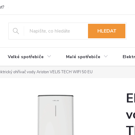
st?
Možnosti platby
Kontakty
Služby
Reklamace
Ob
HLEDAT
Velké spotřebiče
Malé spotřebiče
Elekt
ektrický ohřívač vody Ariston VELIS TECH WIFI 50 EU
E
v
T