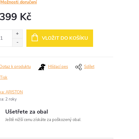
Možnosti doručení
 399 Kč
ná
:
VLOŽIT DO KOŠÍKU
Dotaz k produktu
Hlídací pes
Sdílet
Tisk
ka:
ARISTON
ka
:
2 roky
Ušetřete za obal
Ještě nižší cenu získáte za poškozený obal.