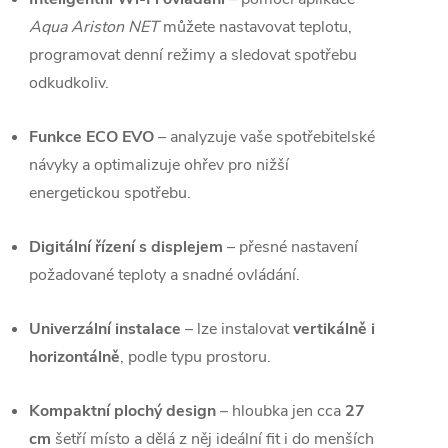
Aqua Ariston NET
můžete nastavovat teplotu,
programovat denní režimy a sledovat spotřebu
odkudkoliv.
Funkce ECO EVO
– analyzuje vaše spotřebitelské
návyky a optimalizuje ohřev pro nižší
energetickou spotřebu.
Digitální řízení s displejem
– přesné nastavení
požadované teploty a snadné ovládání.
Univerzální instalace
– lze instalovat
vertikálně i
horizontálně
, podle typu prostoru.
Kompaktní plochý design
– hloubka jen cca
27
cm
šetří místo a dělá z něj ideální fit i do menších