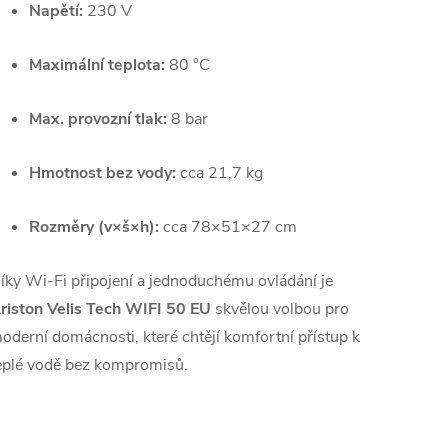
Napětí:
230 V
Maximální teplota:
80 °C
Max. provozní tlak:
8 bar
Hmotnost bez vody:
cca 21,7 kg
Rozměry (v×š×h):
cca 78×51×27 cm
íky Wi-Fi připojení a jednoduchému ovládání je
riston Velis Tech WIFI 50 EU
skvělou volbou pro
oderní domácnosti, které chtějí komfortní přístup k
eplé vodě bez kompromisů.