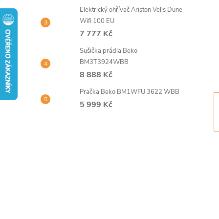
t
Elektrický ohřívač Ariston Velis Dune
Wifi 100 EU
r
7 777 Kč
Sušička prádla Beko
a
BM3T3924WBB
8 888 Kč
n
Pračka Beko BM1WFU 3622 WBB
n
5 999 Kč
í
p
a
n