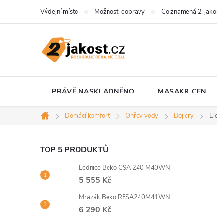
Přejít
Výdejní místo
Možnosti dopravy
Co znamená 2. jako
na
obsah
PRÁVĚ NASKLADNĚNO
MASAKR CEN
Domácí komfort
Ohřev vody
Bojlery
El
Domů
P
TOP 5 PRODUKTŮ
Lednice Beko CSA 240 M40WN
o
5 555 Kč
s
Mrazák Beko RFSA240M41WN
6 290 Kč