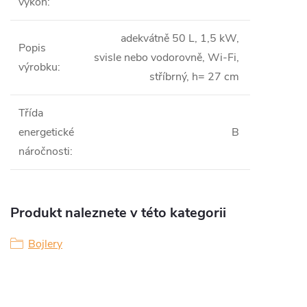
výkon
:
adekvátně 50 L, 1,5 kW,
Popis
svisle nebo vodorovně, Wi-Fi,
výrobku
:
stříbrný, h= 27 cm
Třída
energetické
B
náročnosti
:
Produkt naleznete v této kategorii
Bojlery