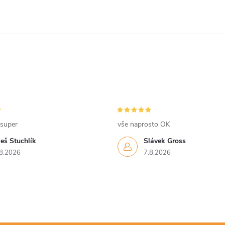
 super
vše naprosto OK
eš Stuchlík
Slávek Gross
8.2026
7.8.2026