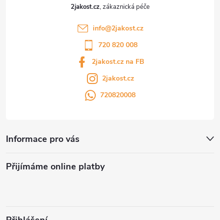
2jakost.cz
info
@
2jakost.cz
720 820 008
2jakost.cz na FB
2jakost.cz
720820008
Informace pro vás
Přijímáme online platby