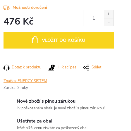
Možnosti doručení
476 Kč
Měrná
cena:
VLOŽIT DO KOŠÍKU
Dotaz k produktu
Hlídací pes
Sdílet
Značka:
ENERGY SISTEM
Záruka
:
2 roky
Nové zboží s plnou zárukou
I v poškozeném obalu je nové zboží s plnou zárukou!
Ušetřete za obal
Ještě nižší cenu získáte za poškozený obal.