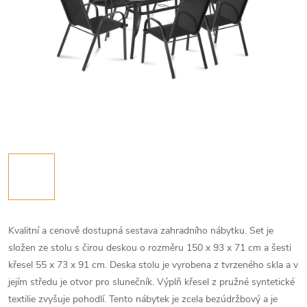
Kvalitní a cenově dostupná sestava zahradního nábytku. Set je
složen ze stolu s čirou deskou o rozměru 150 x 93 x 71 cm a šesti
křesel 55 x 73 x 91 cm. Deska stolu je vyrobena z tvrzeného skla a v
jejím středu je otvor pro slunečník. Výplň křesel z pružné syntetické
textilie zvyšuje pohodlí. Tento nábytek je zcela bezúdržbový a je