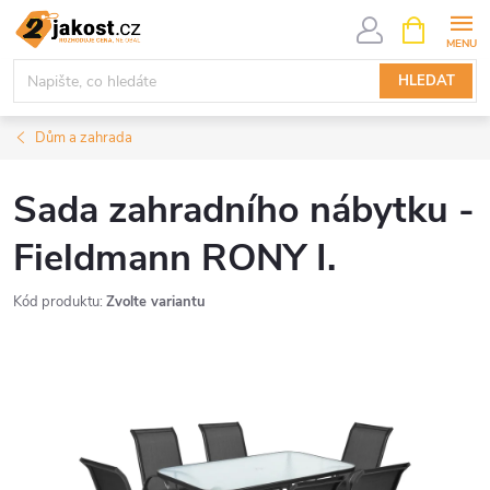
Přejít
NÁKUPNÍ
KOŠÍK
na
obsah
HLEDAT
Dům a zahrada
Sada zahradního nábytku -
Fieldmann RONY I.
Kód produktu:
Zvolte variantu