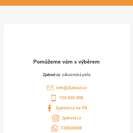
a
t
í
2jakost.cz
info
@
2jakost.cz
720 820 008
2jakost.cz na FB
2jakost.cz
720820008