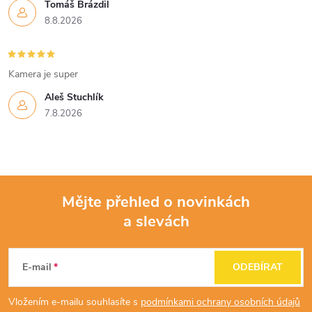
Tomáš Brázdil
8.8.2026
Kamera je super
Aleš Stuchlík
7.8.2026
Mějte přehled o novinkách
a slevách
Z
á
E-mail
ODEBÍRAT
p
Vložením e-mailu souhlasíte s
podmínkami ochrany osobních údajů