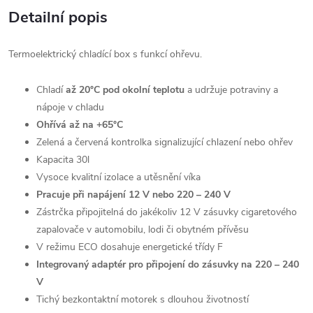
Detailní popis
Termoelektrický chladící box s funkcí ohřevu.
Chladí
až 20°C pod okolní teplotu
a udržuje potraviny a
nápoje v chladu
Ohřívá až na +65°C
Zelená a červená kontrolka signalizující chlazení nebo ohřev
Kapacita 30l
Vysoce kvalitní izolace a utěsnění víka
Pracuje při napájení 12 V nebo 220 – 240 V
Zástrčka připojitelná do jakékoliv 12 V zásuvky cigaretového
zapalovače v automobilu, lodi či obytném přívěsu
V režimu ECO dosahuje energetické třídy F
Integrovaný adaptér pro připojení do zásuvky na 220 – 240
V
Tichý bezkontaktní motorek s dlouhou životností