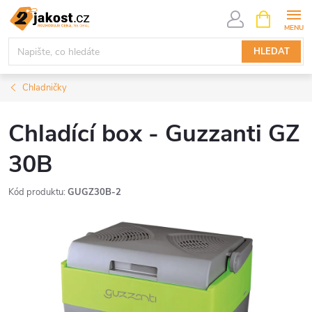
Přejít
NÁKUPNÍ
KOŠÍK
na
obsah
HLEDAT
Chladničky
Chladící box - Guzzanti GZ
30B
Kód produktu:
GUGZ30B-2