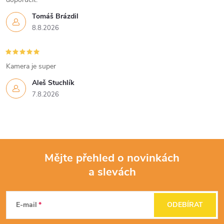
Tomáš Brázdil
8.8.2026
Kamera je super
Aleš Stuchlík
7.8.2026
Mějte přehled o novinkách
a slevách
Z
á
E-mail
ODEBÍRAT