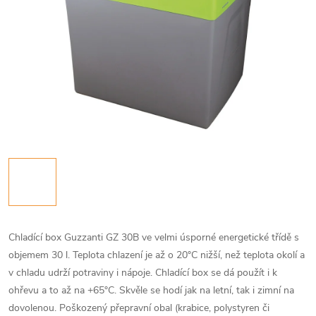
Chladící box Guzzanti GZ 30B ve velmi úsporné energetické třídě s
objemem 30 l. Teplota chlazení je až o 20°C nižší, než teplota okolí a
v chladu udrží potraviny i nápoje. Chladící box se dá použít i k
ohřevu a to až na +65°C. Skvěle se hodí jak na letní, tak i zimní na
dovolenou. Poškozený přepravní obal (krabice, polystyren či