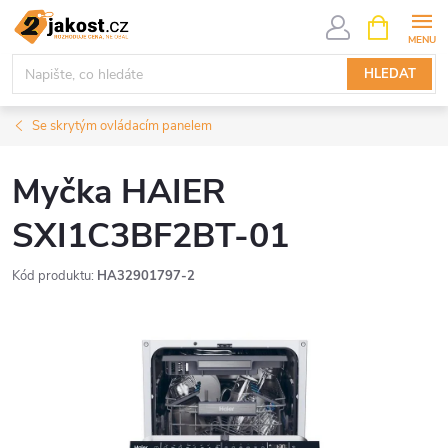
Přejít
NÁKUPNÍ
KOŠÍK
na
obsah
HLEDAT
Se skrytým ovládacím panelem
Myčka HAIER
SXI1C3BF2BT-01
Kód produktu:
HA32901797-2