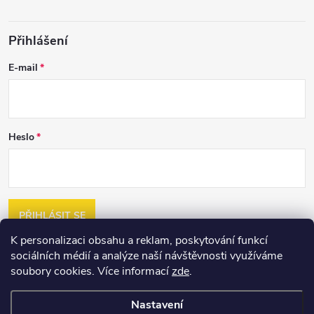
Přihlášení
E-mail
Heslo
PŘIHLÁSIT SE
K personalizaci obsahu a reklam, poskytování funkcí
Nová registrace
sociálních médií a analýze naší návštěvnosti využíváme
Zapomenuté heslo
soubory cookies. Více informací
zde
.
Nastavení
Copyright 2026
2jakost.cz
. Všechna práva vyhrazena.
Upravit nastavení