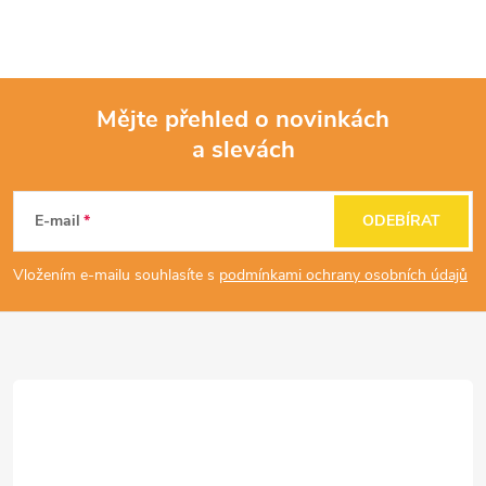
Mějte přehled o novinkách
a slevách
Z
á
E-mail
ODEBÍRAT
p
Vložením e-mailu souhlasíte s
podmínkami ochrany osobních údajů
a
t
í