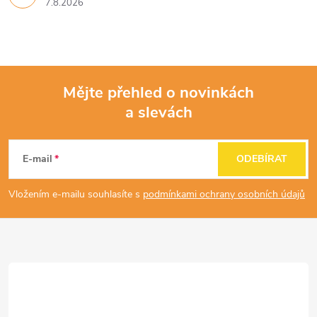
7.8.2026
Mějte přehled o novinkách
a slevách
Z
á
E-mail
ODEBÍRAT
p
Vložením e-mailu souhlasíte s
podmínkami ochrany osobních údajů
a
t
í