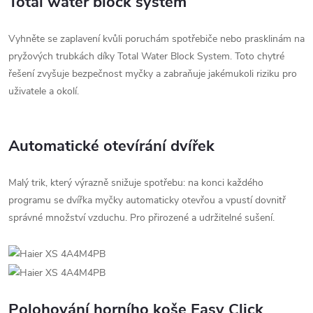
Total water block systém
Vyhněte se zaplavení kvůli poruchám spotřebiče nebo prasklinám na
pryžových trubkách díky Total Water Block System. Toto chytré
řešení zvyšuje bezpečnost myčky a zabraňuje jakémukoli riziku pro
uživatele a okolí.
Automatické otevírání dvířek
Malý trik, který výrazně snižuje spotřebu: na konci každého
programu se dvířka myčky automaticky otevřou a vpustí dovnitř
správné množství vzduchu. Pro přirozené a udržitelné sušení.
Polohování horního koše Easy Click