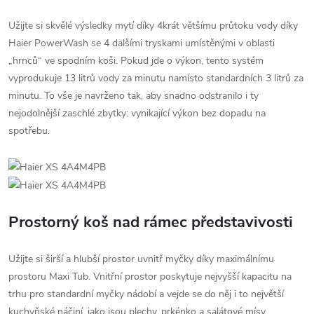
Užijte si skvělé výsledky mytí díky 4krát většímu průtoku vody díky
Haier PowerWash se 4 dalšími tryskami umístěnými v oblasti
„hrnců“ ve spodním koši. Pokud jde o výkon, tento systém
vyprodukuje 13 litrů vody za minutu namísto standardních 3 litrů za
minutu. To vše je navrženo tak, aby snadno odstranilo i ty
nejodolnější zaschlé zbytky: vynikající výkon bez dopadu na
spotřebu.
Prostorný koš nad rámec představivosti
Užijte si širší a hlubší prostor uvnitř myčky díky maximálnímu
prostoru Maxi Tub. Vnitřní prostor poskytuje nejvyšší kapacitu na
trhu pro standardní myčky nádobí a vejde se do něj i to největší
kuchyňské náčiní, jako jsou plechy, prkénko a salátové mísy.