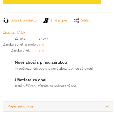
Dotaz k produktu
Hlídací pes
Sdílet
Značka:
HAIER
Záruka
:
2 roky
Záruka 20 let na motor
:
ano
Záruka 5 let
:
ano
Nové zboží s plnou zárukou
I v poškozeném obalu je nové zboží s plnou zárukou!
Ušetřete za obal
Ještě nižší cenu získáte za poškozený obal.
Popis produktu