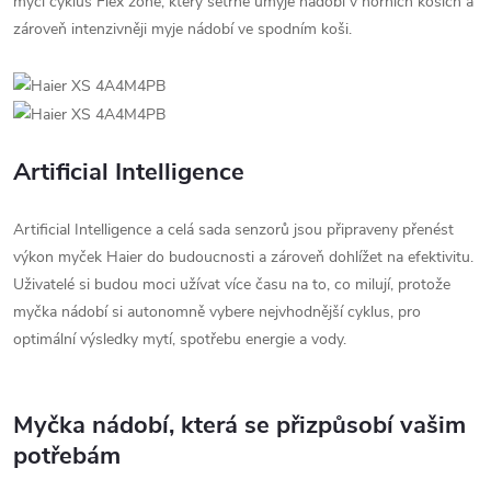
mycí cyklus Flex zone, který šetrně umyje nádobí v horních koších a
zároveň intenzivněji myje nádobí ve spodním koši.
Artificial Intelligence
Artificial Intelligence a celá sada senzorů jsou připraveny přenést
výkon myček Haier do budoucnosti a zároveň dohlížet na efektivitu.
Uživatelé si budou moci užívat více času na to, co milují, protože
myčka nádobí si autonomně vybere nejvhodnější cyklus, pro
optimální výsledky mytí, spotřebu energie a vody.
Myčka nádobí, která se přizpůsobí vašim
potřebám