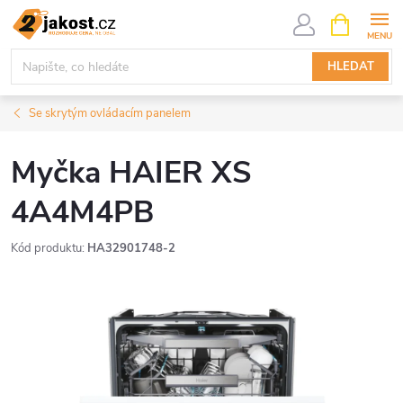
Přejít
NÁKUPNÍ
KOŠÍK
na
obsah
HLEDAT
Se skrytým ovládacím panelem
Myčka HAIER XS
4A4M4PB
Kód produktu:
HA32901748-2