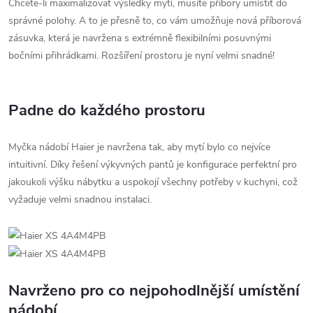
Chcete-li maximalizovat výsledky mytí, musíte příbory umístit do
správné polohy. A to je přesně to, co vám umožňuje nová příborová
zásuvka, která je navržena s extrémně flexibilními posuvnými
bočními přihrádkami. Rozšíření prostoru je nyní velmi snadné!
Padne do každého prostoru
Myčka nádobí Haier je navržena tak, aby mytí bylo co nejvíce
intuitivní. Díky řešení výkyvných pantů je konfigurace perfektní pro
jakoukoli výšku nábytku a uspokojí všechny potřeby v kuchyni, což
vyžaduje velmi snadnou instalaci.
Navrženo pro co nejpohodlnější umístění
nádobí