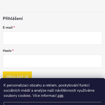
Přihlášení
E-mail
Heslo
PŘIHLÁSIT SE
K personalizaci obsahu a reklam, poskytování funkcí
Nová registrace
sociálních médií a analýze naší návštěvnosti využíváme
Zapomenuté heslo
soubory cookies. Více informací
zde
.