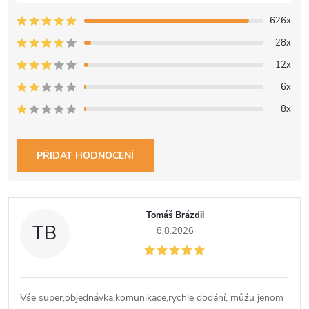
626x
28x
12x
6x
8x
PŘIDAT HODNOCENÍ
V
Tomáš Brázdil
ý
TB
8.8.2026
p
i
Vše super,objednávka,komunikace,rychle dodání, můžu jenom