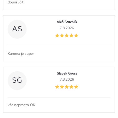
doporučit.
s
h
Aleš Stuchlík
AS
7.8.2026
o
d
Kamera je super
n
o
Slávek Gross
SG
7.8.2026
c
e
vše naprosto OK
n