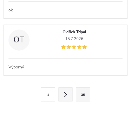
ok
Oldřich Tripal
OT
15.7.2026
Výborný
O
S
1
35
t
v
r
l
á
n
á