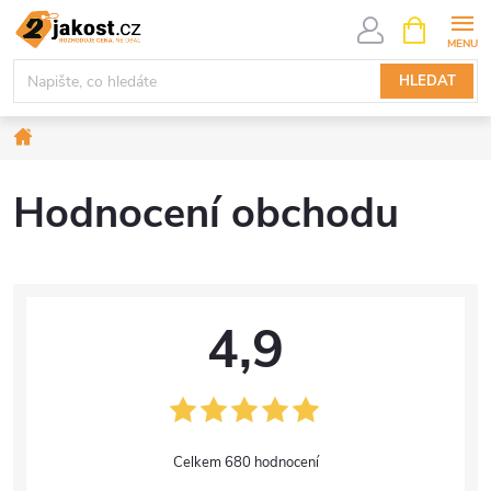
Přejít
NÁKUPNÍ
KOŠÍK
na
obsah
HLEDAT
Domů
Hodnocení obchodu
4,9
680 hodnocení