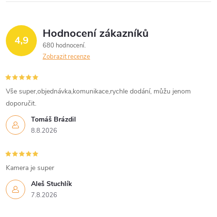
k
d
o
v
a
Hodnocení zákazníků
4,9
á
680 hodnocení
c
n
Zobrazit recenze
í
í
p
Vše super,objednávka,komunikace,rychle dodání, můžu jenom
doporučit.
r
Tomáš Brázdil
v
8.8.2026
k
y
Kamera je super
v
Aleš Stuchlík
7.8.2026
ý