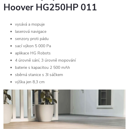
Hoover HG250HP 011
vysává a mopuje
laserová navigace
senzory proti pádu
sací výkon 5 000 Pa
aplikace HG Robots
4 úrovně sání, 3 úrovně mopování
baterie s kapacitou 2 500 mAh
sběrná stanice s 3l sáčkem
výška jen 8,3 cm