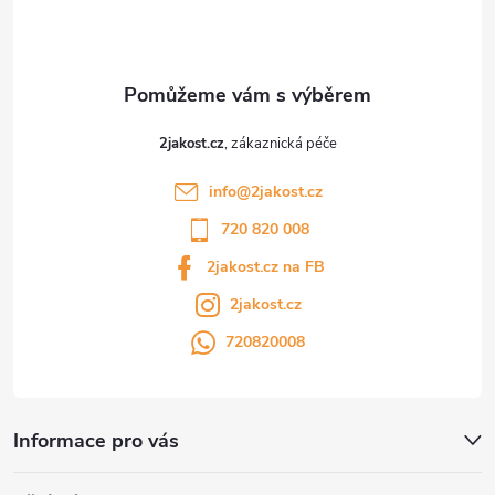
í
2jakost.cz
info
@
2jakost.cz
720 820 008
2jakost.cz na FB
2jakost.cz
720820008
Informace pro vás