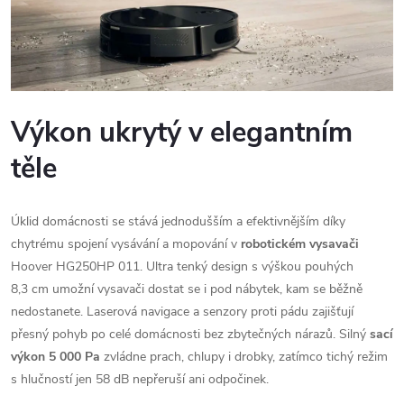
Výkon ukrytý v elegantním
těle
Úklid domácnosti se stává jednodušším a efektivnějším díky
chytrému spojení vysávání a mopování v
robotickém vysavači
Hoover HG250HP 011. Ultra tenký design s výškou pouhých
8,3 cm umožní vysavači dostat se i pod nábytek, kam se běžně
nedostanete. Laserová navigace a senzory proti pádu zajišťují
přesný pohyb po celé domácnosti bez zbytečných nárazů. Silný
sací
výkon 5 000 Pa
zvládne prach, chlupy i drobky, zatímco tichý režim
s hlučností jen 58 dB nepřeruší ani odpočinek.