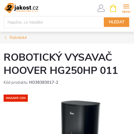
Přejít
NÁKUPNÍ
KOŠÍK
na
obsah
HLEDAT
Robotické
ROBOTICKÝ VYSAVAČ
HOOVER HG250HP 011
Kód produktu:
HO38383017-2
MASAKR CEN