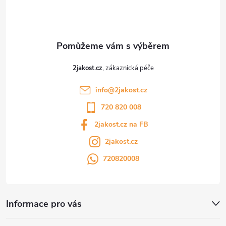
í
2jakost.cz
info
@
2jakost.cz
720 820 008
2jakost.cz na FB
2jakost.cz
720820008
Informace pro vás