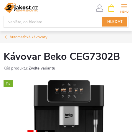
Přejít
NÁKUPNÍ
KOŠÍK
na
obsah
HLEDAT
Automatické kávovary
Kávovar Beko CEG7302B
Kód produktu:
Zvolte variantu
Tip