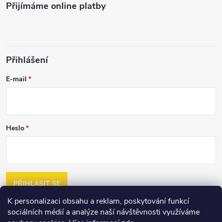
Přijímáme online platby
Přihlášení
E-mail
Heslo
PŘIHLÁSIT SE
K personalizaci obsahu a reklam, poskytování funkcí
Nová registrace
sociálních médií a analýze naší návštěvnosti využíváme
Zapomenuté heslo