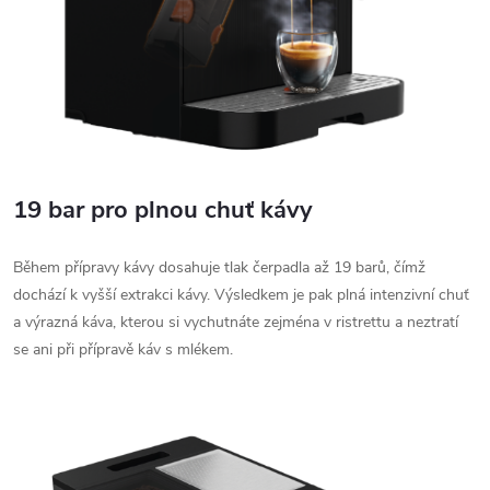
19 bar pro plnou chuť kávy
Během přípravy kávy dosahuje tlak čerpadla až 19 barů, čímž
dochází k vyšší extrakci kávy. Výsledkem je pak plná intenzivní chuť
a výrazná káva, kterou si vychutnáte zejména v ristrettu a neztratí
se ani při přípravě káv s mlékem.