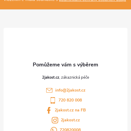
p
a
t
í
2jakost.cz
info
@
2jakost.cz
720 820 008
2jakost.cz na FB
2jakost.cz
720820008