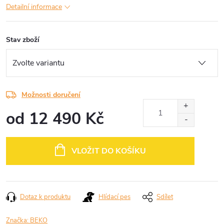
Detailní informace
Stav zboží
Možnosti doručení
od
12 490 Kč
Měrná
cena:
VLOŽIT DO KOŠÍKU
Dotaz k produktu
Hlídací pes
Sdílet
Značka:
BEKO