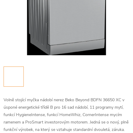
Volně stojící myčka nádobí nerez Beko Beyond BDFN 36650 XC v
úsponé energetické třídě B pro 16 sad nádobí, 11 programy mytí,
funkcí HygieneIntense, funkcí HomeWhiz, CornerIntense mycím
ramenem a ProSmart investorovým motorem. Jedná se o nový, plně
funkční výrobek, na který se vztahuje standardní dvouletá, záruka.