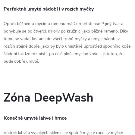
Perfektně umyté nádobí i v rozích myčky
Oproti běžnému mycímu ramenu má CornerIntense™ jiný tvar a
pohybuje se po čtverci, nikoliv po kružnici jako běžné rameno. Díky
tomu se voda dostane do všech rohů myčky a umyje nádobí v
rozích stejně dobře, jako by bylo umístěné uprostřed spodního koše.
Nádobí tak lze rozmístit po celé ploše mycího koše s jistotou, že
bude dobře umyté.
Zóna DeepWash
Konečně umyté láhve i hrnce
Vnitřek lahví a vysokých sklenic se špatně myje v ruce i v myčce.