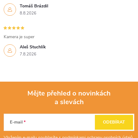
Tomáš Brázdil
8.8.2026
Kamera je super
Aleš Stuchlík
7.8.2026
Mějte přehled o novinkách
a slevách
Z
á
E-mail
ODEBÍRAT
Vložením e-mailu souhlasíte s
podmínkami ochrany osobních údajů