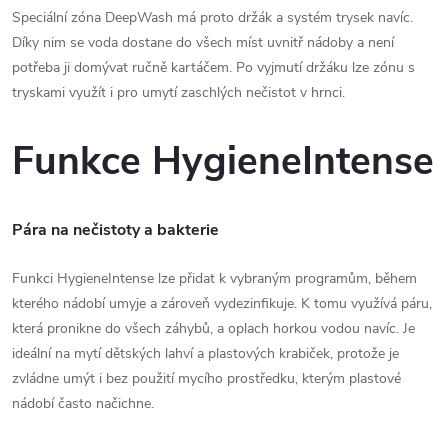
Speciální zóna DeepWash má proto držák a systém trysek navíc.
Díky nim se voda dostane do všech míst uvnitř nádoby a není
potřeba ji domývat ručně kartáčem. Po vyjmutí držáku lze zónu s
tryskami využít i pro umytí zaschlých nečistot v hrnci.
Funkce HygieneIntense
Pára na nečistoty a bakterie
Funkci HygieneIntense lze přidat k vybraným programům, během
kterého nádobí umyje a zároveň vydezinfikuje. K tomu využívá páru,
která pronikne do všech záhybů, a oplach horkou vodou navíc. Je
ideální na mytí dětských lahví a plastových krabiček, protože je
zvládne umýt i bez použití mycího prostředku, kterým plastové
nádobí často načichne.