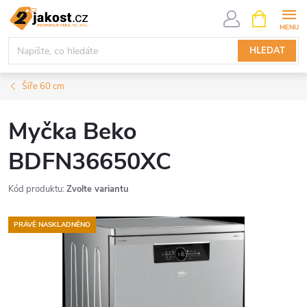
Přejít
NÁKUPNÍ
KOŠÍK
na
obsah
HLEDAT
Šíře 60 cm
Myčka Beko
BDFN36650XC
Kód produktu:
Zvolte variantu
PRÁVĚ NASKLADNĚNO