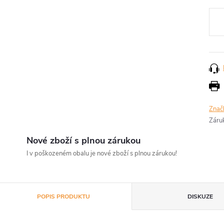
Měr
cena
Znač
Záru
Nové zboží s plnou zárukou
I v poškozeném obalu je nové zboží s plnou zárukou!
POPIS PRODUKTU
DISKUZE