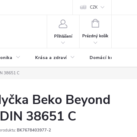
chodní podmínky
Prohlášení o ochraně osobních údajů
CZK
O souborech
NÁKUPNÍ
KOŠÍK
Prázdný košík
Přihlášení
ronika
Krása a zdraví
Domácí komfort
IN 38651 C
yčka Beko Beyond
DIN 38651 C
produktu:
BK7678403977-2