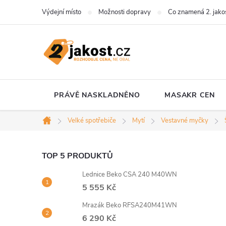
Přejít
Výdejní místo
Možnosti dopravy
Co znamená 2. jako
na
obsah
PRÁVĚ NASKLADNĚNO
MASAKR CEN
Velké spotřebiče
Mytí
Vestavné myčky
Domů
P
TOP 5 PRODUKTŮ
Lednice Beko CSA 240 M40WN
o
5 555 Kč
s
Mrazák Beko RFSA240M41WN
6 290 Kč