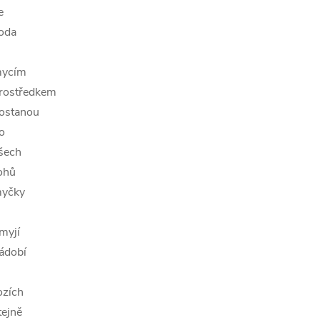
e
oda
ycím
rostředkem
ostanou
o
šech
ohů
yčky
myjí
ádobí
ozích
tejně