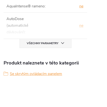
AquaIntense® rameno
:
ne
AutoDose
(automatické
ne
dávkování)
:
VŠECHNY PARAMETRY
Produkt naleznete v této kategorii
Se skrytým ovládacím panelem