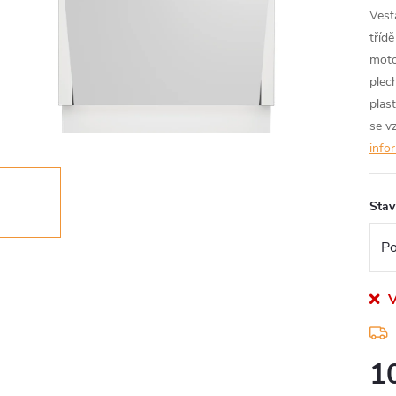
Vest
tříd
moto
plec
plast
se v
info
Stav
V
1