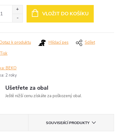
ná
:
VLOŽIT DO KOŠÍKU
Dotaz k produktu
Hlídací pes
Sdílet
Tisk
ka:
BEKO
ka
:
2 roky
Ušetřete za obal
Ještě nižší cenu získáte za poškozený obal.
SOUVISEJÍCÍ PRODUKTY