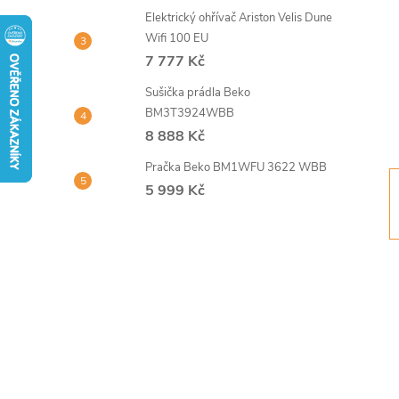
t
Elektrický ohřívač Ariston Velis Dune
Wifi 100 EU
r
7 777 Kč
Sušička prádla Beko
a
BM3T3924WBB
8 888 Kč
n
Pračka Beko BM1WFU 3622 WBB
n
5 999 Kč
í
p
a
n