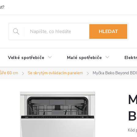
st?
Možnosti platby
Kontakty
Služby
Reklamace
Ob
HLEDAT
Velké spotřebiče
Malé spotřebiče
Elekt
Šíře 60 cm
Se skrytým ovládacím panelem
Myčka Beko Beyond BD
M
B
Kód 