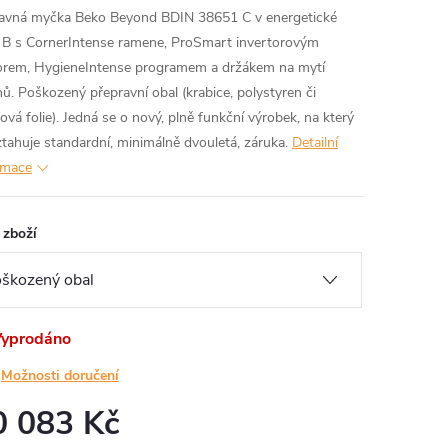
avná myčka Beko Beyond BDIN 38651 C v energetické
ě B s CornerIntense ramene, ProSmart invertorovým
rem, HygieneIntense programem a držákem na mytí
hů. Poškozený přepravní obal (krabice, polystyren či
ová folie). Jedná se o nový, plně funkční výrobek, na který
ztahuje standardní, minimálně dvouletá, záruka.
Detailní
rmace
 zboží
yprodáno
Možnosti doručení
0 083 Kč