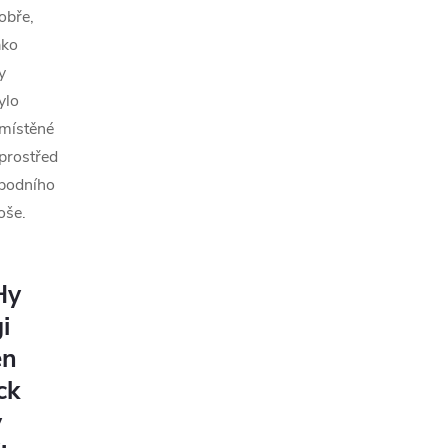
obře,
ako
y
ylo
místěné
prostřed
podního
oše.
Hy
i
en
ck
y