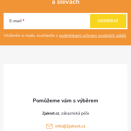
a slevách
Z
á
E-mail
ODEBÍRAT
p
Vložením e-mailu souhlasíte s
podmínkami ochrany osobních údajů
a
t
í
2jakost.cz
info
@
2jakost.cz