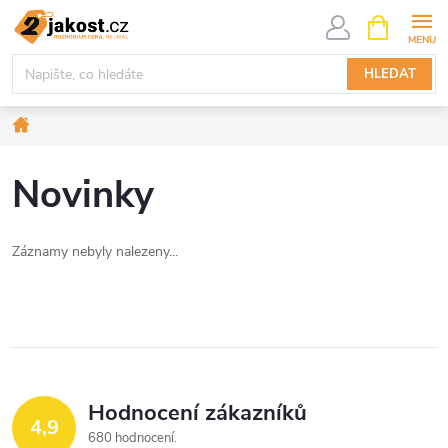
Přejít
NÁKUPNÍ
KOŠÍK
na
obsah
HLEDAT
Domů
Novinky
Záznamy nebyly nalezeny...
Hodnocení zákazníků
4,9
680 hodnocení