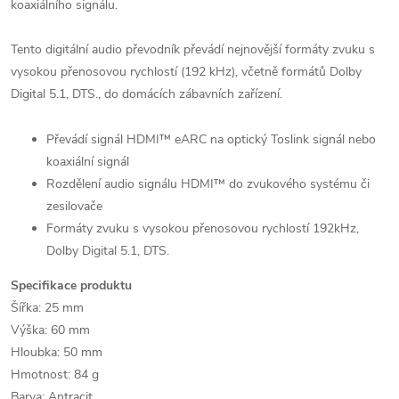
koaxiálního signálu.
Tento digitální audio převodník převádí nejnovější formáty zvuku s
vysokou přenosovou rychlostí (192 kHz), včetně formátů Dolby
Digital 5.1, DTS., do domácích zábavních zařízení.
Převádí signál HDMI™ eARC na optický Toslink signál nebo
koaxiální signál
Rozdělení audio signálu HDMI™ do zvukového systému či
zesilovače
Formáty zvuku s vysokou přenosovou rychlostí 192kHz,
Dolby Digital 5.1, DTS.
Specifikace produktu
Šířka: 25 mm
Výška: 60 mm
Hloubka: 50 mm
Hmotnost: 84 g
Barva: Antracit