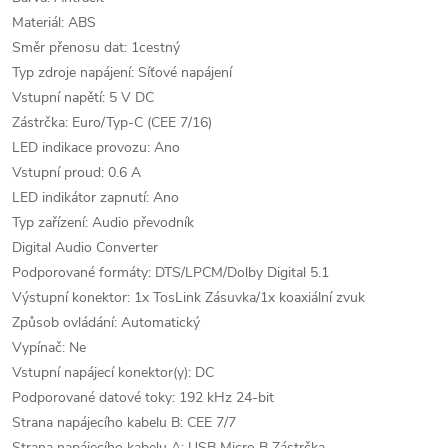
Materiál: ABS
Směr přenosu dat: 1cestný
Typ zdroje napájení: Síťové napájení
Vstupní napětí: 5 V DC
Zástrčka: Euro/Typ-C (CEE 7/16)
LED indikace provozu: Ano
Vstupní proud: 0.6 A
LED indikátor zapnutí: Ano
Typ zařízení: Audio převodník
Digital Audio Converter
Podporované formáty: DTS/LPCM/Dolby Digital 5.1
Výstupní konektor: 1x TosLink Zásuvka/1x koaxiální zvuk
Způsob ovládání: Automatický
Vypínač: Ne
Vstupní napájecí konektor(y): DC
Podporované datové toky: 192 kHz 24-bit
Strana napájecího kabelu B: CEE 7/7
Strana napájecího kabelu A: USB Micro B Zástrčka