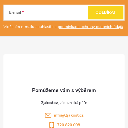
á
E-mail
ODEBÍRAT
p
Vložením e-mailu souhlasíte s
podmínkami ochrany osobních údajů
a
t
í
2jakost.cz
info
@
2jakost.cz
720 820 008