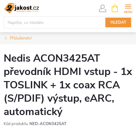
Přejít
NÁKUPNÍ
KOŠÍK
na
obsah
HLEDAT
Příslušenství
Nedis ACON3425AT
převodník HDMI vstup - 1x
TOSLINK + 1x coax RCA
(S/PDIF) výstup, eARC,
automatický
Kód produktu:
NED-ACON3425AT