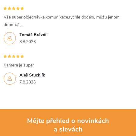
Vše super,objednávka,komunikace,rychle dodání, můžu jenom
doporučit.
Tomáš Brázdil
8.8.2026
Kamera je super
Aleš Stuchlík
7.8.2026
Mějte přehled o novinkách
a slevách
Z