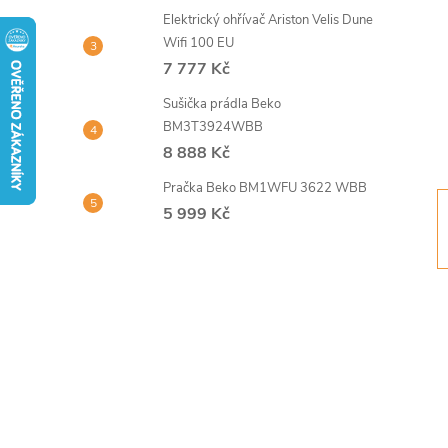
t
Elektrický ohřívač Ariston Velis Dune
Wifi 100 EU
r
7 777 Kč
Sušička prádla Beko
a
BM3T3924WBB
8 888 Kč
n
Pračka Beko BM1WFU 3622 WBB
n
5 999 Kč
í
p
a
n