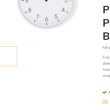
P
P
B
Kód 
S an
sled
funk
stroj