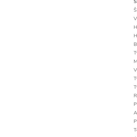
S
Š
V
H
H
B
T
M
V
T
T
R
P
A
P
T