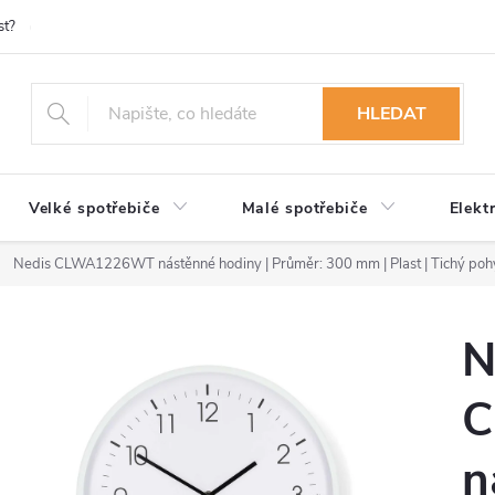
st?
Možnosti platby
Kontakty
Služby
Reklamace
Ob
HLEDAT
Velké spotřebiče
Malé spotřebiče
Elekt
Nedis CLWA1226WT nástěnné hodiny | Průměr: 300 mm | Plast | Tichý pohy
N
C
n