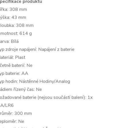
pecifikace produktu
ířka: 308 mm
ýška: 43 mm
loubka: 308 mm
motnost: 614 g
arva: Bílá
yp zdroje napájení: Napájení z baterie
ateriál: Plast
četně baterií: Ne
yp baterie: AA
yp hodin: Nástěnné Hodiny/Analog
ádiem řízený čas: Ne
ožadované baterie (nejsou součástí balení): 1x
A/LR6
růměr: 300 mm
eploměr: Ne