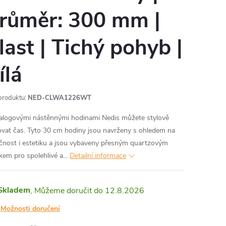
růměr: 300 mm |
last | Tichý pohyb |
ílá
produktu:
NED-CLWA1226WT
alogovými nástěnnými hodinami Nedis můžete stylově
ovat čas. Tyto 30 cm hodiny jsou navrženy s ohledem na
čnost i estetiku a jsou vybaveny přesným quartzovým
kem pro spolehlivé a...
Detailní informace
Skladem
12.8.2026
Možnosti doručení