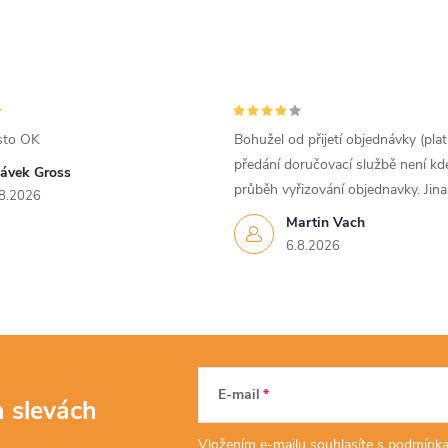
sto OK
Bohužel od přijetí objednávky (pla
předání doručovací službě není kd
lávek Gross
průběh vyřizování objednavky. Jin
8.2026
Martin Vach
6.8.2026
E-mail
a slevách
Vložením e-mailu souhlasíte s
podmínka