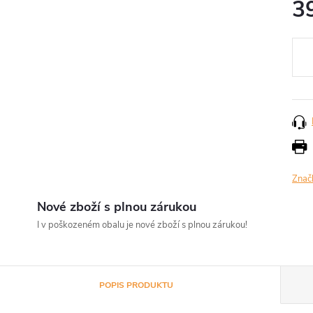
3
Měr
cena
Znač
Nové zboží s plnou zárukou
I v poškozeném obalu je nové zboží s plnou zárukou!
POPIS PRODUKTU