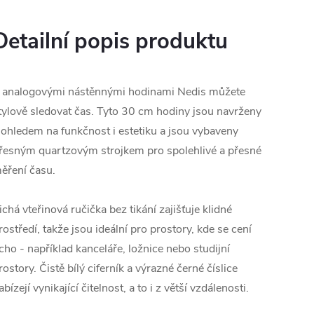
Detailní popis produktu
 analogovými nástěnnými hodinami Nedis můžete
tylově sledovat čas. Tyto 30 cm hodiny jsou navrženy
 ohledem na funkčnost i estetiku a jsou vybaveny
řesným quartzovým strojkem pro spolehlivé a přesné
ěření času.
ichá vteřinová ručička bez tikání zajišťuje klidné
rostředí, takže jsou ideální pro prostory, kde se cení
icho - například kanceláře, ložnice nebo studijní
rostory. Čistě bílý ciferník a výrazné černé číslice
abízejí vynikající čitelnost, a to i z větší vzdálenosti.