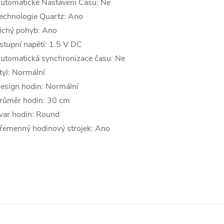
utomatické Nastavení Času: Ne
echnologie Quartz: Ano
ichý pohyb: Ano
stupní napětí: 1.5 V DC
utomatická synchronizace času: Ne
tyl: Normální
esign hodin: Normální
růměr hodin: 30 cm
var hodin: Round
řemenný hodinový strojek: Ano