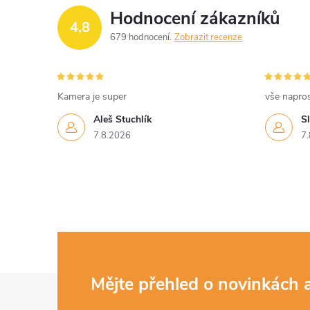
Hodnocení zákazníků
4,8
679 hodnocení
Zobrazit recenze
Kamera je super
vše napro
Aleš Stuchlík
S
7.8.2026
7.
Z
Mějte přehled o novinkách