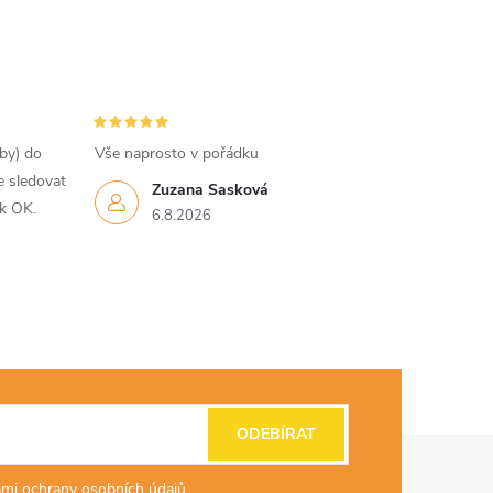
tby) do
Vše naprosto v pořádku
e sledovat
Zuzana Sasková
ak OK.
6.8.2026
ODEBÍRAT
mi ochrany osobních údajů