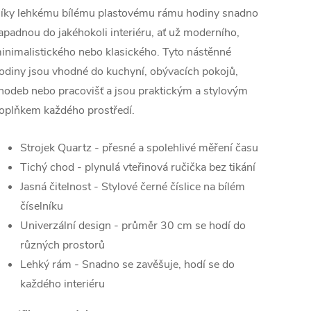
íky lehkému bílému plastovému rámu hodiny snadno
apadnou do jakéhokoli interiéru, ať už moderního,
inimalistického nebo klasického. Tyto nástěnné
odiny jsou vhodné do kuchyní, obývacích pokojů,
hodeb nebo pracovišť a jsou praktickým a stylovým
oplňkem každého prostředí.
Strojek Quartz - přesné a spolehlivé měření času
Tichý chod - plynulá vteřinová ručička bez tikání
Jasná čitelnost - Stylové černé číslice na bílém
číselníku
Univerzální design - průměr 30 cm se hodí do
různých prostorů
Lehký rám - Snadno se zavěšuje, hodí se do
každého interiéru