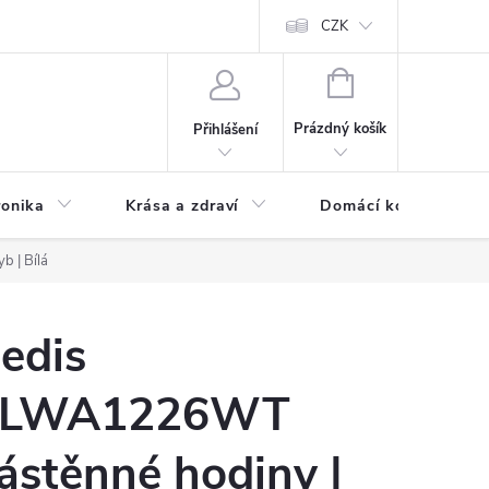
chodní podmínky
Prohlášení o ochraně osobních údajů
CZK
O souborech
NÁKUPNÍ
KOŠÍK
Prázdný košík
Přihlášení
ronika
Krása a zdraví
Domácí komfort
b | Bílá
edis
LWA1226WT
ástěnné hodiny |