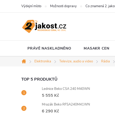
Přejít
Výdejní místo
Možnosti dopravy
Co znamená 2. jako
na
obsah
PRÁVĚ NASKLADNĚNO
MASAKR CEN
Elektronika
Televize, audio a video
Rádia
Domů
P
TOP 5 PRODUKTŮ
Lednice Beko CSA 240 M40WN
o
5 555 Kč
s
Mrazák Beko RFSA240M41WN
6 290 Kč