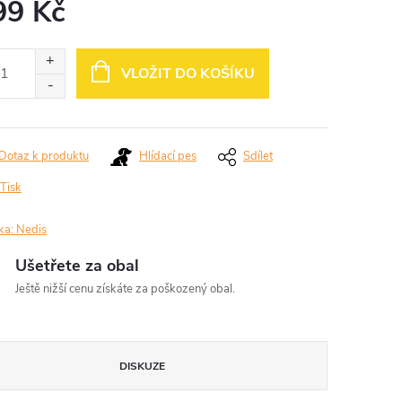
99 Kč
ná
:
VLOŽIT DO KOŠÍKU
Dotaz k produktu
Hlídací pes
Sdílet
Tisk
ka:
Nedis
Ušetřete za obal
Ještě nižší cenu získáte za poškozený obal.
DISKUZE