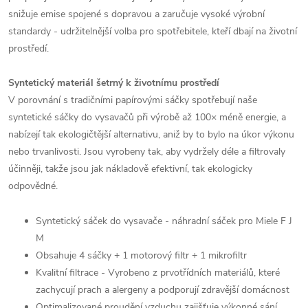
snižuje emise spojené s dopravou a zaručuje vysoké výrobní
standardy - udržitelnější volba pro spotřebitele, kteří dbají na životní
prostředí.
Syntetický materiál šetrný k životnímu prostředí
V porovnání s tradičními papírovými sáčky spotřebují naše
syntetické sáčky do vysavačů při výrobě až 100× méně energie, a
nabízejí tak ekologičtější alternativu, aniž by to bylo na úkor výkonu
nebo trvanlivosti. Jsou vyrobeny tak, aby vydržely déle a filtrovaly
účinněji, takže jsou jak nákladově efektivní, tak ekologicky
odpovědné.
Syntetický sáček do vysavače - náhradní sáček pro Miele F J
M
Obsahuje 4 sáčky + 1 motorový filtr + 1 mikrofiltr
Kvalitní filtrace - Vyrobeno z prvotřídních materiálů, které
zachycují prach a alergeny a podporují zdravější domácnost
Optimalizované proudění vzduchu zajišťuje výkonné sání,