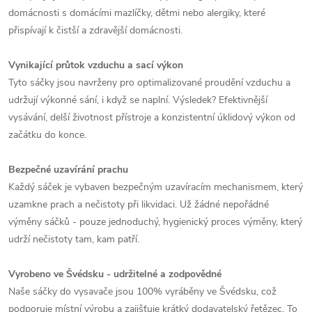
domácnosti s domácími mazlíčky, dětmi nebo alergiky, které
přispívají k čistší a zdravější domácnosti.
Vynikající průtok vzduchu a sací výkon
Tyto sáčky jsou navrženy pro optimalizované proudění vzduchu a
udržují výkonné sání, i když se naplní. Výsledek? Efektivnější
vysávání, delší životnost přístroje a konzistentní úklidový výkon od
začátku do konce.
Bezpečné uzavírání prachu
Každý sáček je vybaven bezpečným uzavíracím mechanismem, který
uzamkne prach a nečistoty při likvidaci. Už žádné nepořádné
výměny sáčků - pouze jednoduchý, hygienický proces výměny, který
udrží nečistoty tam, kam patří.
Vyrobeno ve Švédsku - udržitelné a zodpovědné
Naše sáčky do vysavače jsou 100% vyráběny ve Švédsku, což
podporuje místní výrobu a zajišťuje krátký dodavatelský řetězec. To