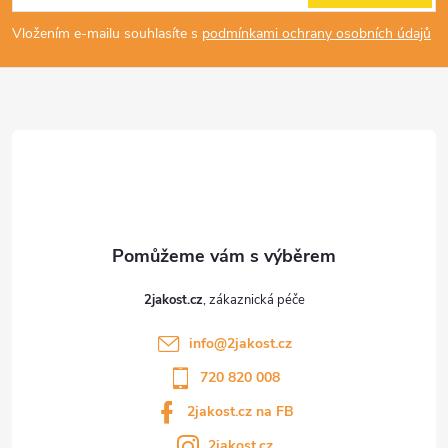
p
Vložením e-mailu souhlasíte s
podmínkami ochrany osobních údajů
a
t
í
2jakost.cz
info
@
2jakost.cz
720 820 008
2jakost.cz na FB
2jakost.cz