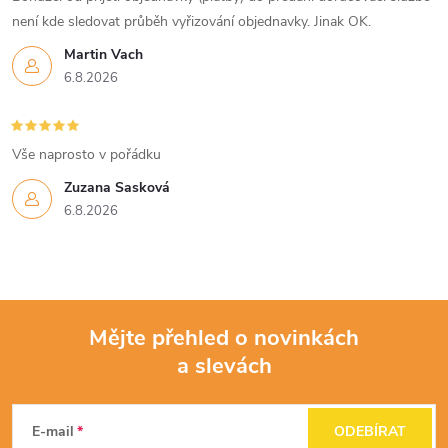
není kde sledovat průběh vyřizování objednavky. Jinak OK.
Martin Vach
6.8.2026
Vše naprosto v pořádku
Zuzana Sasková
6.8.2026
Mějte přehled o novinkách
a slevách
Z
á
E-mail
ODEBÍRAT