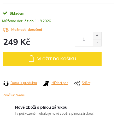
Skladem
11.8.2026
Možnosti doručení
249 Kč
Měrná
cena:
VLOŽIT DO KOŠÍKU
Dotaz k produktu
Hlídací pes
Sdílet
Značka:
Nedis
Nové zboží s plnou zárukou
I v poškozeném obalu je nové zboží s plnou zárukou!