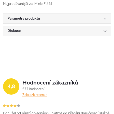
Nejprodávanější za: Miele F J M
Parametry produktu
Diskuse
Hodnocení zákazníků
4,8
677 hodnocení
Zobrazit recenze
Bohužel od přijetí objednávky (platby) do předání doručovací službě