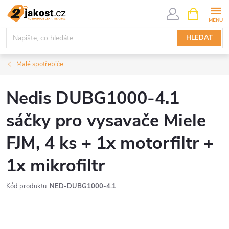
Přejít
NÁKUPNÍ
KOŠÍK
na
obsah
HLEDAT
Malé spotřebiče
Nedis DUBG1000-4.1
sáčky pro vysavače Miele
FJM, 4 ks + 1x motorfiltr +
1x mikrofiltr
Kód produktu:
NED-DUBG1000-4.1