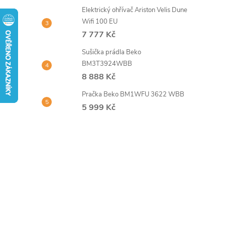
t
Elektrický ohřívač Ariston Velis Dune
Wifi 100 EU
r
7 777 Kč
Sušička prádla Beko
a
BM3T3924WBB
8 888 Kč
n
Pračka Beko BM1WFU 3622 WBB
n
5 999 Kč
í
p
a
n