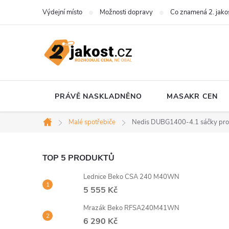
Přejít
Výdejní místo
Možnosti dopravy
Co znamená 2. jako
na
obsah
PRÁVĚ NASKLADNĚNO
MASAKR CEN
Malé spotřebiče
Nedis DUBG1400-4.1 sáčky pro vy
Domů
P
TOP 5 PRODUKTŮ
Lednice Beko CSA 240 M40WN
o
5 555 Kč
s
Mrazák Beko RFSA240M41WN
6 290 Kč