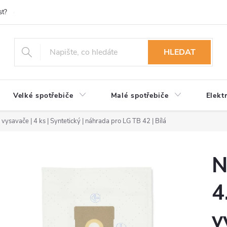
st?
Možnosti platby
Kontakty
Služby
Reklamace
Ob
HLEDAT
Velké spotřebiče
Malé spotřebiče
Elekt
savače | 4 ks | Syntetický | náhrada pro LG TB 42 | Bílá
N
4
v