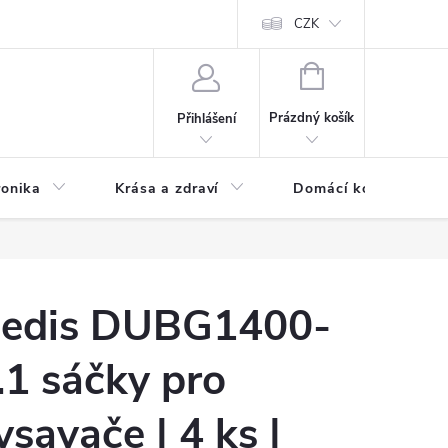
chodní podmínky
Prohlášení o ochraně osobních údajů
CZK
O souborech
NÁKUPNÍ
KOŠÍK
Prázdný košík
Přihlášení
ronika
Krása a zdraví
Domácí komfort
edis DUBG1400-
.1 sáčky pro
ysavače | 4 ks |