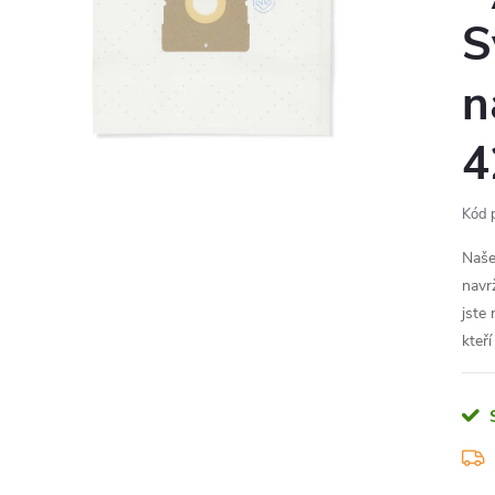
S
n
4
Kód 
Naše
navr
jste 
kteří