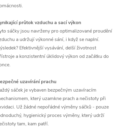
omácnosti.
ynikající průtok vzduchu a sací výkon
yto sáčky jsou navrženy pro optimalizované proudění
zduchu a udržují výkonné sání, i když se naplní.
ýsledek? Efektivnější vysávání, delší životnost
řístroje a konzistentní úklidový výkon od začátku do
once.
ezpečné uzavírání prachu
aždý sáček je vybaven bezpečným uzavíracím
echanismem, který uzamkne prach a nečistoty při
ikvidaci. Už žádné nepořádné výměny sáčků - pouze
ednoduchý, hygienický proces výměny, který udrží
ečistoty tam, kam patří.