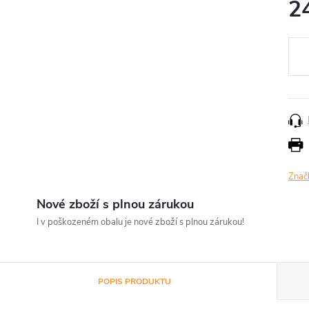
2
Měr
cena
Znač
Nové zboží s plnou zárukou
I v poškozeném obalu je nové zboží s plnou zárukou!
POPIS PRODUKTU