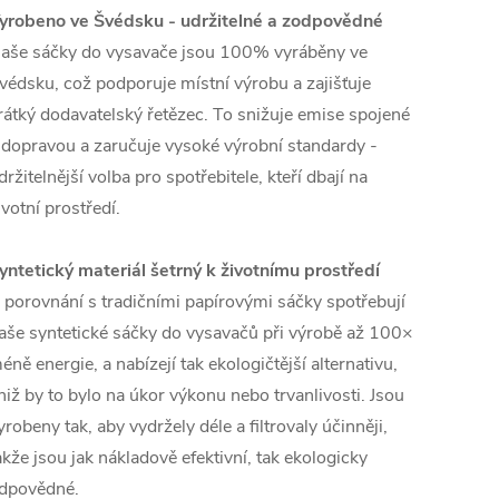
yrobeno ve Švédsku - udržitelné a zodpovědné
aše sáčky do vysavače jsou 100% vyráběny ve
védsku, což podporuje místní výrobu a zajišťuje
rátký dodavatelský řetězec. To snižuje emise spojené
 dopravou a zaručuje vysoké výrobní standardy -
držitelnější volba pro spotřebitele, kteří dbají na
ivotní prostředí.
yntetický materiál šetrný k životnímu prostředí
 porovnání s tradičními papírovými sáčky spotřebují
aše syntetické sáčky do vysavačů při výrobě až 100×
éně energie, a nabízejí tak ekologičtější alternativu,
niž by to bylo na úkor výkonu nebo trvanlivosti. Jsou
yrobeny tak, aby vydržely déle a filtrovaly účinněji,
akže jsou jak nákladově efektivní, tak ekologicky
dpovědné.