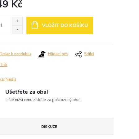
49 Kč
ná
:
VLOŽIT DO KOŠÍKU
Dotaz k produktu
Hlídací pes
Sdílet
Tisk
ka:
Nedis
Ušetřete za obal
Ještě nižší cenu získáte za poškozený obal.
DISKUZE