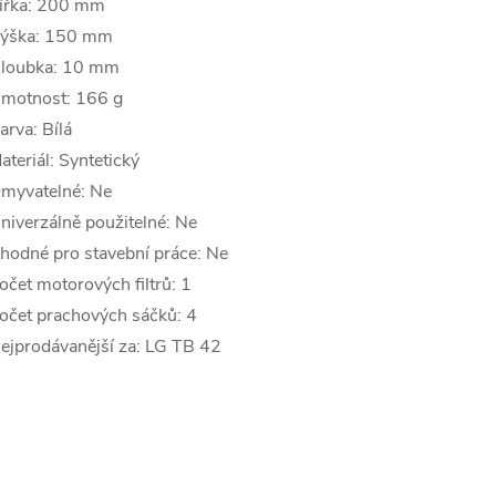
ířka: 200 mm
ýška: 150 mm
loubka: 10 mm
motnost: 166 g
arva: Bílá
ateriál: Syntetický
myvatelné: Ne
niverzálně použitelné: Ne
hodné pro stavební práce: Ne
očet motorových filtrů: 1
očet prachových sáčků: 4
ejprodávanější za: LG TB 42