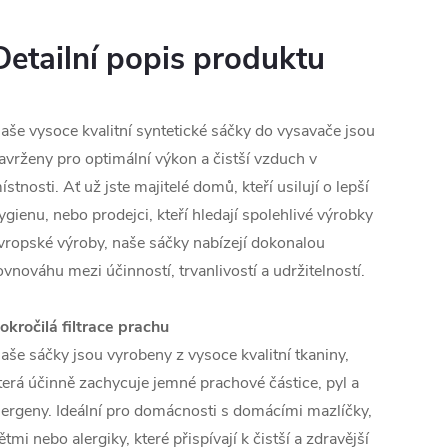
Detailní popis produktu
aše vysoce kvalitní syntetické sáčky do vysavače jsou
avrženy pro optimální výkon a čistší vzduch v
ístnosti. Ať už jste majitelé domů, kteří usilují o lepší
ygienu, nebo prodejci, kteří hledají spolehlivé výrobky
vropské výroby, naše sáčky nabízejí dokonalou
ovnováhu mezi účinností, trvanlivostí a udržitelností.
okročilá filtrace prachu
aše sáčky jsou vyrobeny z vysoce kvalitní tkaniny,
terá účinně zachycuje jemné prachové částice, pyl a
lergeny. Ideální pro domácnosti s domácími mazlíčky,
ětmi nebo alergiky, které přispívají k čistší a zdravější