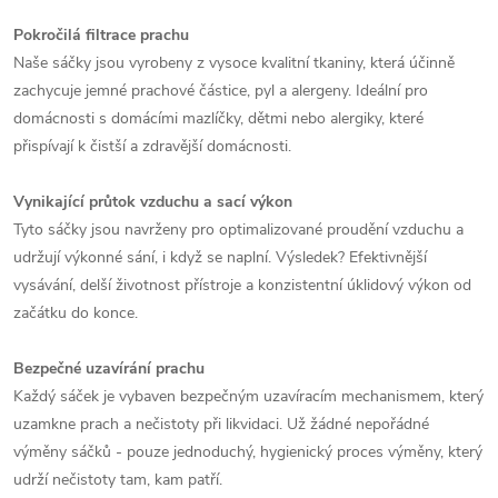
Pokročilá filtrace prachu
Naše sáčky jsou vyrobeny z vysoce kvalitní tkaniny, která účinně
zachycuje jemné prachové částice, pyl a alergeny. Ideální pro
domácnosti s domácími mazlíčky, dětmi nebo alergiky, které
přispívají k čistší a zdravější domácnosti.
Vynikající průtok vzduchu a sací výkon
Tyto sáčky jsou navrženy pro optimalizované proudění vzduchu a
udržují výkonné sání, i když se naplní. Výsledek? Efektivnější
vysávání, delší životnost přístroje a konzistentní úklidový výkon od
začátku do konce.
Bezpečné uzavírání prachu
Každý sáček je vybaven bezpečným uzavíracím mechanismem, který
uzamkne prach a nečistoty při likvidaci. Už žádné nepořádné
výměny sáčků - pouze jednoduchý, hygienický proces výměny, který
udrží nečistoty tam, kam patří.