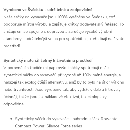
Vyrobeno ve Švédsku - udržitelné a zodpovědné
Naše sáčky do vysavače jsou 100% vyráběny ve Švédsku, což
podporuje místní výrobu a zajišťuje krátký dodavatelský řetězec. To
snižuje emise spojené s dopravou a zaručuje vysoké výrobní
standardy - udržitelnější volba pro spotřebitele, kteří dbají na životní
prostředí.
Syntetický materiál šetrný k životnímu prostředí
V porovnání s tradičními papírovými sáčky spotřebují naše
syntetické sáčky do vysavačů při výrobě až 100× méně energie, a
nabízejí tak ekologičtější alternativu, aniž by to bylo na úkor výkonu
nebo trvanlivosti. Jsou vyrobeny tak, aby vydržely déle a filtrovaly
účinněji, takže jsou jak nákladově efektivní, tak ekologicky
odpovědné.
Syntetický sáček do vysavače - náhradní sáček Rowenta
Compact Power, Silence Force series