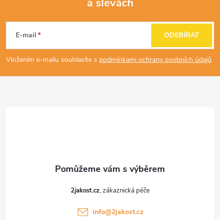
a slevách
Z
á
E-mail
ODEBÍRAT
p
Vložením e-mailu souhlasíte s
podmínkami ochrany osobních údajů
a
t
í
2jakost.cz
info
@
2jakost.cz