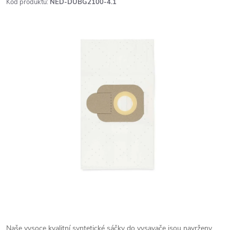
Kód produktu:
NED-DUBG2100-4.1
Naše vysoce kvalitní syntetické sáčky do vysavače jsou navrženy