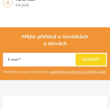
6.8.2026
Mějte přehled o novinkách
a slevách
Z
á
E-mail
ODEBÍRAT
p
Vložením e-mailu souhlasíte s
podmínkami ochrany osobních údajů
a
t
í