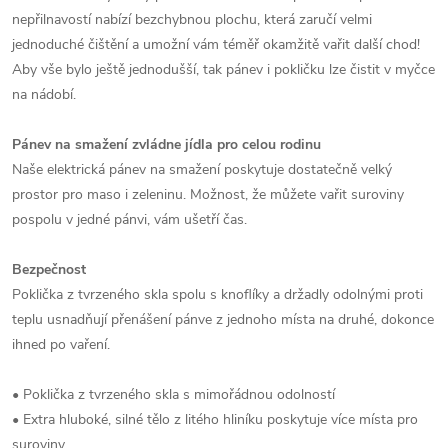
nepřilnavostí nabízí bezchybnou plochu, která zaručí velmi
jednoduché čištění a umožní vám téměř okamžitě vařit další chod!
Aby vše bylo ještě jednodušší, tak pánev i pokličku lze čistit v myčce
na nádobí.
Pánev na smažení zvládne jídla pro celou rodinu
Naše elektrická pánev na smažení poskytuje dostatečně velký
prostor pro maso i zeleninu. Možnost, že můžete vařit suroviny
pospolu v jedné pánvi, vám ušetří čas.
Bezpečnost
Poklička z tvrzeného skla spolu s knoflíky a držadly odolnými proti
teplu usnadňují přenášení pánve z jednoho místa na druhé, dokonce
ihned po vaření.
• Poklička z tvrzeného skla s mimořádnou odolností
• Extra hluboké, silné tělo z litého hliníku poskytuje více místa pro
suroviny