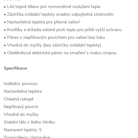
• Lité topné těleso pro rovnoměrné rozložení tepla
• Zástrčka ovládání teploty snadno odpojitelná stisknutím
• Nastavitelná teplota pro přesné vaření
• Knoflíky a držadla odolné proti teplu pro ještě vyšší ochranu
• Pánev s nepřilnavým povrchem pro vaření bez tuku
• Vhodná do myčky (bez zástrčky ovládání teploty)
• Obdélníková elektrická pánev na smažení s malou stopou
Specifikace:
Indikátor provozu
Nastavitelná teplota
Chladná rukojeť
Nepřilnavý povrch
Vhodné do myčky
Stabilní tělo z litého hliníku
Nastavení teploty: 5
Topné těleso: Vestavěné