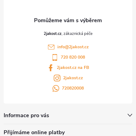
2jakost.cz
info
@
2jakost.cz
720 820 008
2jakost.cz na FB
2jakost.cz
720820008
Informace pro vás
Přijímáme online platby