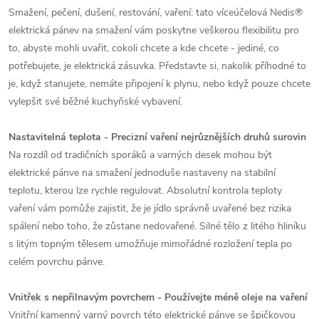
Smažení, pečení, dušení, restování, vaření: tato víceúčelová Nedis®
elektrická pánev na smažení vám poskytne veškerou flexibilitu pro
to, abyste mohli uvařit, cokoli chcete a kde chcete - jediné, co
potřebujete, je elektrická zásuvka. Představte si, nakolik příhodné to
je, když stanujete, nemáte připojení k plynu, nebo když pouze chcete
vylepšit své běžné kuchyňské vybavení.
Nastavitelná teplota - Precizní vaření nejrůznějších druhů surovin
Na rozdíl od tradičních sporáků a varných desek mohou být
elektrické pánve na smažení jednoduše nastaveny na stabilní
teplotu, kterou lze rychle regulovat. Absolutní kontrola teploty
vaření vám pomůže zajistit, že je jídlo správně uvařené bez rizika
spálení nebo toho, že zůstane nedovařené. Silné tělo z litého hliníku
s litým topným tělesem umožňuje mimořádné rozložení tepla po
celém povrchu pánve.
Vnitřek s nepřilnavým povrchem - Používejte méně oleje na vaření
Vnitřní kamenný varný povrch této elektrické pánve se špičkovou