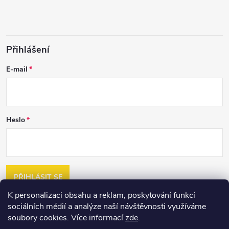
Přihlášení
E-mail
Heslo
PŘIHLÁSIT SE
K personalizaci obsahu a reklam, poskytování funkcí
Nová registrace
sociálních médií a analýze naší návštěvnosti využíváme
Zapomenuté heslo
soubory cookies. Více informací
zde
.