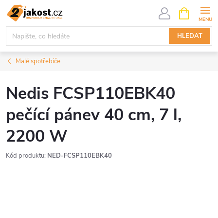
Přejít
NÁKUPNÍ
KOŠÍK
na
obsah
HLEDAT
Malé spotřebiče
Nedis FCSP110EBK40
pečící pánev 40 cm, 7 l,
2200 W
Kód produktu:
NED-FCSP110EBK40