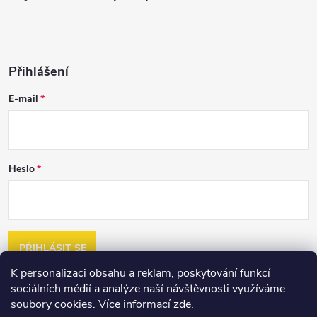
Přihlášení
E-mail
Heslo
PŘIHLÁSIT SE
K personalizaci obsahu a reklam, poskytování funkcí
Nová registrace
sociálních médií a analýze naší návštěvnosti využíváme
Zapomenuté heslo
soubory cookies. Více informací
zde
.