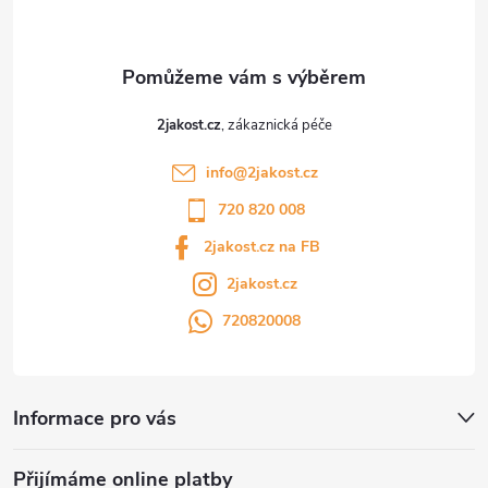
í
2jakost.cz
info
@
2jakost.cz
720 820 008
2jakost.cz na FB
2jakost.cz
720820008
Informace pro vás
Přijímáme online platby