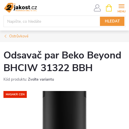
Přejít
NÁKUPNÍ
KOŠÍK
na
obsah
HLEDAT
Ostrůvkové
Odsavač par Beko Beyond
BHCIW 31322 BBH
Kód produktu:
Zvolte variantu
MASAKR CEN