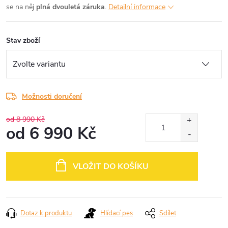
se na něj
plná dvouletá záruka
.
Detailní informace
Stav zboží
Možnosti doručení
od 8 990 Kč
od
6 990 Kč
Měrná
cena:
VLOŽIT DO KOŠÍKU
Dotaz k produktu
Hlídací pes
Sdílet