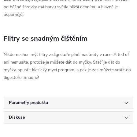
od běžné žárovky má barvu světla bližší dennímu a hlavně je
úspornější.
Filtry se snadným čištěním
Nikdo nechce mýt filtry z digestoře plné mastnoty v ruce. A teď už
ani nemusíte, protože je můžete dát do myčky. Stačí je dát do
myčky, spustit klasický mycí program, a pak je zas můžete vrátit do
digestoře. Snadné!
Parametry produktu
Diskuse