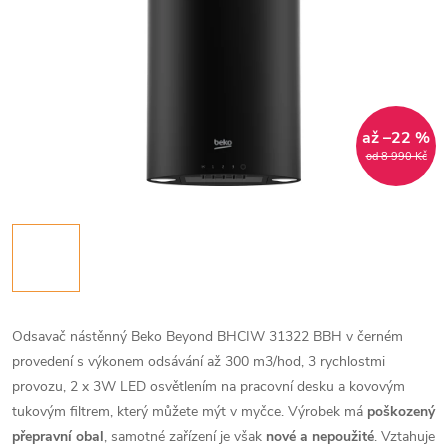
až –22 %
od 8 990 Kč
Odsavač nástěnný Beko Beyond BHCIW 31322 BBH v černém
provedení s výkonem odsávání až 300 m3/hod, 3 rychlostmi
provozu, 2 x 3W LED osvětlením na pracovní desku a kovovým
tukovým filtrem, který můžete mýt v myčce. Výrobek má
poškozený
přepravní obal
, samotné zařízení je však
nové a nepoužité
. Vztahuje