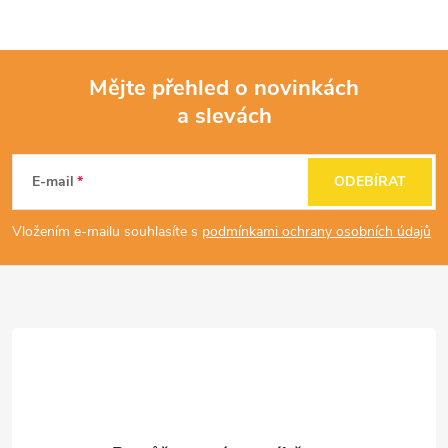
Mějte přehled o novinkách
a slevách
Z
á
E-mail
ODEBÍRAT
p
Vložením e-mailu souhlasíte s
podmínkami ochrany osobních údajů
a
t
í