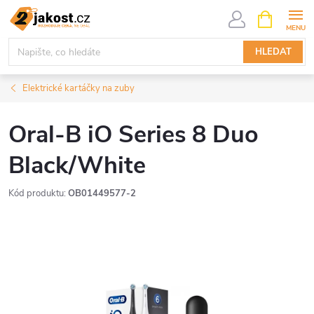
Přejít
NÁKUPNÍ
KOŠÍK
na
obsah
HLEDAT
Elektrické kartáčky na zuby
Oral-B iO Series 8 Duo
Black/White
Kód produktu:
OB01449577-2