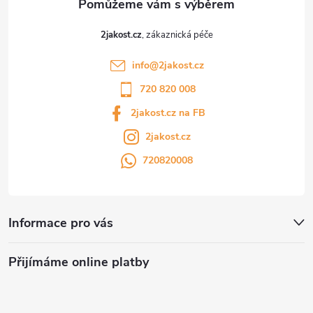
2jakost.cz
info
@
2jakost.cz
720 820 008
2jakost.cz na FB
2jakost.cz
720820008
Informace pro vás
Přijímáme online platby