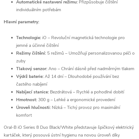
Automatické nastavení režimu:
Přizpůsobuje čištění
individuálním potřebám
Hlavní parametry:
Technologie:
iO – Revoluční magnetická technologie pro
jemné a účinné čištění
Režimy čištění:
5 režimů – Umožňují personalizovanou péči o
zuby
Tlakový senzor:
Ano – Chrání dásně před nadměrným tlakem
Výdrž baterie:
Až 14 dní – Dlouhodobé používání bez
častého nabíjení
Nabíjecí stanice:
Bezdrátová – Rychlé a pohodlné dobití
Hmotnost:
300 g – Lehké a ergonomické provedení
Úroveň hlučnosti:
Nízká – Tichý provoz pro maximální
komfort
Oral-B iO Series 8 Duo Black/White představuje špičkový elektrický
kartáček, který posouvá ústní hygienu na novou úroveň díky