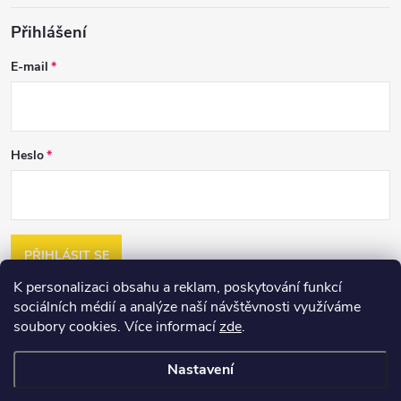
Přihlášení
E-mail
Heslo
PŘIHLÁSIT SE
K personalizaci obsahu a reklam, poskytování funkcí
Nová registrace
sociálních médií a analýze naší návštěvnosti využíváme
Zapomenuté heslo
soubory cookies. Více informací
zde
.
Nastavení
Copyright 2026
2jakost.cz
. Všechna práva vyhrazena.
Upravit nastavení
cookies