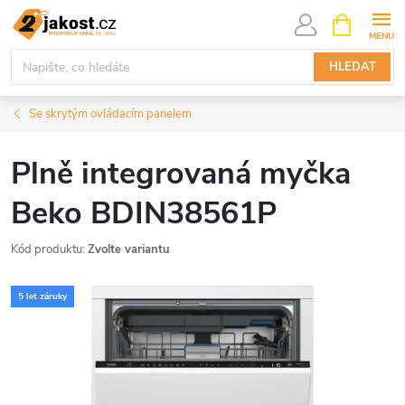
Přejít
NÁKUPNÍ
KOŠÍK
na
obsah
HLEDAT
Se skrytým ovládacím panelem
Plně integrovaná myčka
Beko BDIN38561P
Kód produktu:
Zvolte variantu
5 let záruky