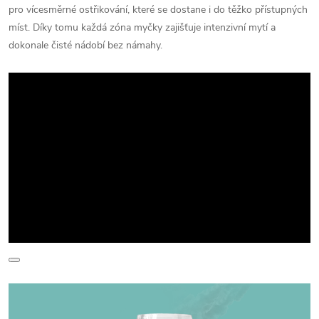
pro vícesměrné ostřikování, které se dostane i do těžko přístupných
míst. Díky tomu každá zóna myčky zajišťuje intenzivní mytí a
dokonale čisté nádobí bez námahy.