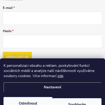
E-mail
Heslo
PŘIHLÁSIT SE
K personalizaci obsahu a reklam, poskytování funkcí
Nová registrace
sociálních médií a analýze naší návštěvnosti využíváme
Zapomenuté heslo
soubory cookies. Více informací
zde
.
Nastavení
Copyright 2026
2jakost.cz
. Všechna práva vyhrazena.
Upravit nastavení
cookies
Vytvořil Shoptet
Odmítnout
Souhlasím