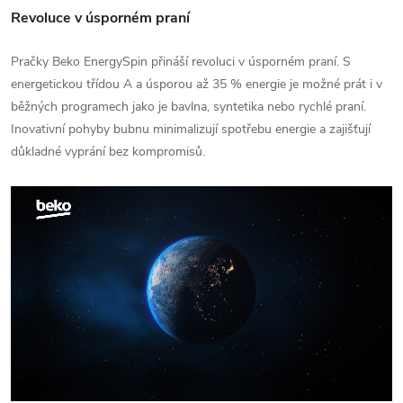
Revoluce v úsporném praní
Pračky Beko EnergySpin přináší revoluci v úsporném praní. S
energetickou třídou A a úsporou až 35 % energie je možné prát i v
běžných programech jako je bavlna, syntetika nebo rychlé praní.
Inovativní pohyby bubnu minimalizují spotřebu energie a zajišťují
důkladné vyprání bez kompromisů.