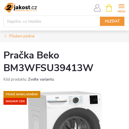
Přejít
NÁKUPNÍ
KOŠÍK
na
obsah
HLEDAT
Předem plněné
Pračka Beko
BM3WFSU39413W
Kód produktu:
Zvolte variantu
PRÁVĚ NASKLADNĚNO
MASAKR CEN