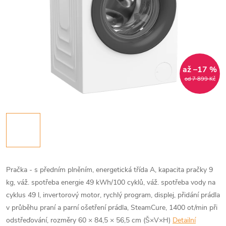
až –17 %
od 7 899 Kč
Pračka - s předním plněním, energetická třída A, kapacita pračky 9
kg, váž. spotřeba energie 49 kWh/100 cyklů, váž. spotřeba vody na
cyklus 49 l, invertorový motor, rychlý program, displej, přidání prádla
v průběhu praní a parní ošetření prádla, SteamCure, 1400 ot/min při
odstřeďování, rozměry 60 × 84,5 × 56,5 cm (Š×V×H)
Detailní