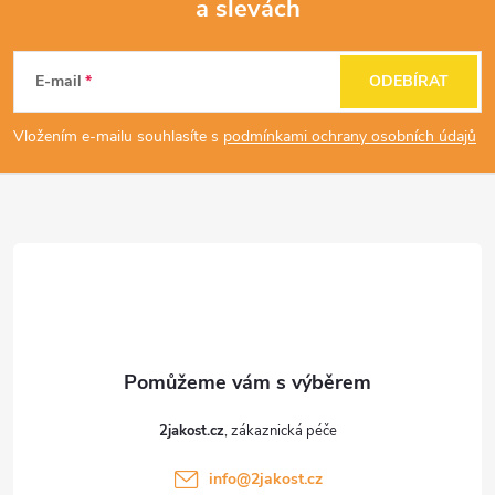
a slevách
Z
á
E-mail
ODEBÍRAT
p
Vložením e-mailu souhlasíte s
podmínkami ochrany osobních údajů
a
t
í
2jakost.cz
info
@
2jakost.cz