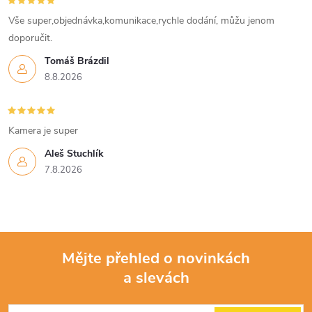
Vše super,objednávka,komunikace,rychle dodání, můžu jenom
doporučit.
Tomáš Brázdil
8.8.2026
Kamera je super
Aleš Stuchlík
7.8.2026
Mějte přehled o novinkách
a slevách
Z