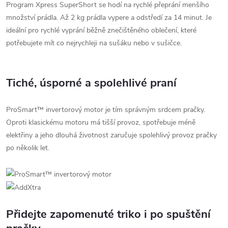
Program Xpress SuperShort se hodí na rychlé přeprání menšího
množství prádla. Až 2 kg prádla vypere a odstředí za 14 minut. Je
ideální pro rychlé vyprání běžně znečištěného oblečení, které
potřebujete mít co nejrychleji na sušáku nebo v sušičce.
Tiché, úsporné a spolehlivé praní
ProSmart™ invertorový motor je tím správným srdcem pračky.
Oproti klasickému motoru má tišší provoz, spotřebuje méně
elektřiny a jeho dlouhá životnost zaručuje spolehlivý provoz pračky
po několik let.
Přidejte zapomenuté triko i po spuštění