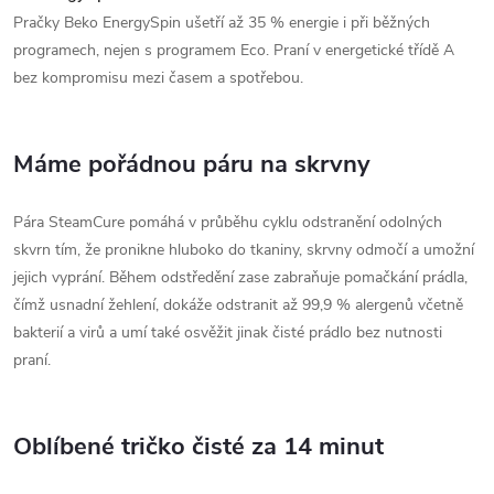
Pračky Beko EnergySpin ušetří až 35 % energie i při běžných
programech, nejen s programem Eco. Praní v energetické třídě A
bez kompromisu mezi časem a spotřebou.
Máme pořádnou páru na skrvny
Pára SteamCure pomáhá v průběhu cyklu odstranění odolných
skvrn tím, že pronikne hluboko do tkaniny, skrvny odmočí a umožní
jejich vyprání. Během odstředění zase zabraňuje pomačkání prádla,
čímž usnadní žehlení, dokáže odstranit až 99,9 % alergenů včetně
bakterií a virů a umí také osvěžit jinak čisté prádlo bez nutnosti
praní.
Oblíbené tričko čisté za 14 minut