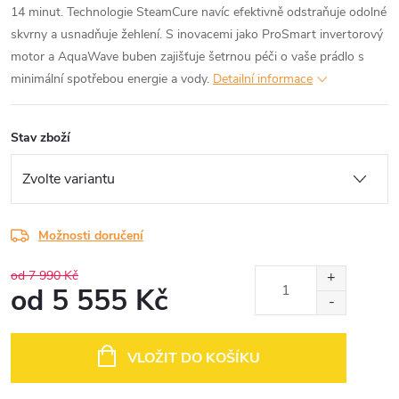
14 minut. Technologie SteamCure navíc efektivně odstraňuje odolné
skvrny a usnadňuje žehlení. S inovacemi jako ProSmart invertorový
motor a AquaWave buben zajišťuje šetrnou péči o vaše prádlo s
minimální spotřebou energie a vody.
Detailní informace
Stav zboží
Možnosti doručení
od 7 990 Kč
od
5 555 Kč
Měrná
cena:
VLOŽIT DO KOŠÍKU