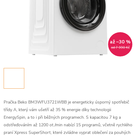
až –30 %
od 7 990 Kč
Pračka Beko BM3WFU3721WBB je energeticky úsporný spotřebič
třídy A, který vám ušetří až 35 % energie díky technologii
EnergySpin, a to i při běžných programech. S kapacitou 7 kg a
odstřeďováním až 1200 ot./min nabízí 15 programů, včetně rychlého
praní Xpress SuperShort, které zvládne vyprat oblečení za pouhých