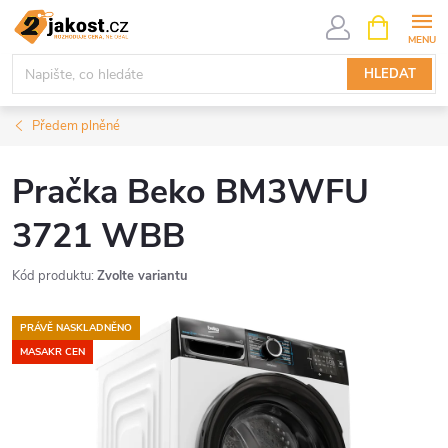
Přejít
NÁKUPNÍ
KOŠÍK
na
obsah
HLEDAT
Předem plněné
Pračka Beko BM3WFU
3721 WBB
Kód produktu:
Zvolte variantu
PRÁVĚ NASKLADNĚNO
MASAKR CEN